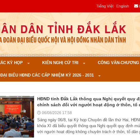
Tiếng Việt
English
 CÁC KỲ HỌP
KIẾN NGHỊ CỬ TRI
CÔNG VĂN-CHƯƠNG TR
ĐẠI BIỂU HĐND CÁC CẤP NHIỆM KỲ 2026 - 2031
HĐND tỉnh Đắk Lắk thông qua Nghị quyết quy đ
chính sách đối với người hoạt động ở thôn, tổ
06/08/2026 17:58
Sáng ngày 06/8, tại Kỳ họp Chuyên đề lần thứ Hai, HĐN
khóa XI đã biểu quyết thông qua Nghị quyết quy định m
với người hoạt động không chuyên trách ở thôn, tổ dân p