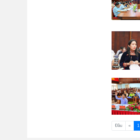
Đầu
«
1