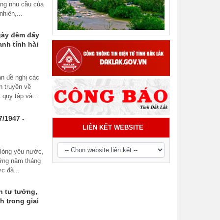
ứng nhu cầu của
Tiểu phẩm audio spot Tiếng Ê đê -
hiên,...
TP21
gày đêm đẩy
anh tính hài
n đề nghị các
n truyền về
quy tập và...
7/1947 -
LIÊN KẾT WEBSITE
 lòng yêu nước,
hững năm tháng
c đã...
h tư tưởng,
 trong giai