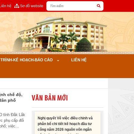
Liên hệ
Sơ đồ website
Nghị quyết Cho ý kiến về cam kết
bố trí nguồn vốn đối ứng ngân sách
địa phương để thực hiện Dự án
Xây dựng Trụ sở làm...
ÌNH-KẾ HOẠCH-BÁO CÁO
LIÊN HỆ
Nghị quyết về việc phân bổ kế
hoạch vốn đầu tư phát triển được
phép kéo dài thời gian sang năm
2026 thực hiện và giải...
ịnh chế độ,
VĂN BẢN MỚI
 dân phố
Nghị quyết Vê việc điều chinh và
phân bổ chi tiết kế hoạch đầu tư
D tỉnh Đắk Lắk
công năm 2026 nguồn vốn ngân
ức phụ cấp đối
sách địa phương (đợt 2)
hố; việc...