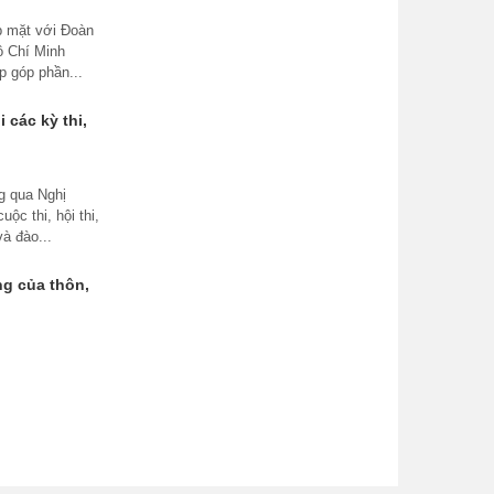
p mặt với Đoàn
Hồ Chí Minh
p góp phần...
 các kỳ thi,
g qua Nghị
ộc thi, hội thi,
à đào...
ng của thôn,