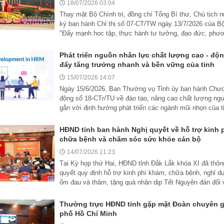
18/07/2026 03:04
Thay mặt Bộ Chính trị, đồng chí Tổng Bí thư, Chủ tịch
ký ban hành Chỉ thị số 07-CT/TW ngày 13/7/2026 của Bộ 
"Đẩy mạnh học tập, thực hành tư tưởng, đạo đức, phươ
Phát triển nguồn nhân lực chất lượng cao - độn
đẩy tăng trưởng nhanh và bền vững của tỉnh
15/07/2026 14:07
Ngày 15/6/2026, Ban Thường vụ Tỉnh ủy ban hành Chươ
động số 18-CTr/TU về đào tạo, nâng cao chất lượng ng
gắn với định hướng phát triển các ngành mũi nhọn của tỉn
HĐND tỉnh ban hành Nghị quyết về hỗ trợ kinh 
chữa bệnh và chăm sóc sức khỏe cán bộ
14/07/2026 11:23
Tại Kỳ họp thứ Hai, HĐND tỉnh Đắk Lắk khóa XI đã thôn
quyết quy định hỗ trợ kinh phí khám, chữa bệnh, nghỉ 
ốm đau và thăm, tặng quà nhân dịp Tết Nguyên đán đối v
Thường trực HĐND tỉnh gặp mặt Đoàn chuyên g
phố Hồ Chí Minh