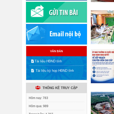
VĂN BẢN
Tài liệu HĐND tỉnh
Tài liệu kỳ họp HĐND tỉnh
THỐNG KÊ TRUY CẬP
Hôm nay:
783
Hôm qua:
989