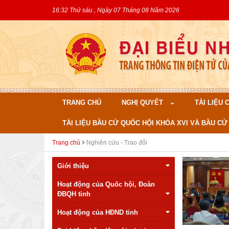
16:32 Thứ sáu , Ngày 07 Tháng 08 Năm 2026
TRANG CHỦ
NGHỊ QUYẾT
TÀI LIỆU
TÀI LIỆU BẦU CỬ QUỐC HỘI KHÓA XVI VÀ BẦU CỬ 
Trang chủ
Nghiên cứu - Trao đổi
Giới thiệu
Hoạt động của Quốc hội, Đoàn
ĐBQH tỉnh
Hoạt động của HĐND tỉnh