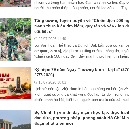
nhiệm vụ trọng tâm nhằm bảo đảm an sinh xã hội, đáp 
người thu nhập thấp, công nhân, người lao động,... Tuy n
Tăng cường tuyên truyền về “Chiến dịch 500 n
mạnh thực hiện tìm kiếm, quy tập và xác định d
cốt liệt sĩ”
23/07/2026 11:49
Sở Văn hóa, Thể thao và Du lịch Đắk Lắk vừa có văn bả
cơ quan, đơn vị, địa phương tăng cường thông tin, tuyê
“Chiến dịch 500 ngày đêm đẩy mạnh thực hiện tìm kiếm, 
Kỷ niệm 79 năm Ngày Thương binh - Liệt sĩ (27/
27/7/2026)
18/07/2026 10:03
Lịch sử dân tộc Việt Nam là bản anh hùng ca bất tận về
ý chí quật cường và khát vọng độc lập, tự do. Trong n
chiến tranh ác liệt, biết bao người con ưu tú của đất nướ
Bộ Chính trị chỉ thị đẩy mạnh học tập, thực hàn
đạo đức, phương pháp, phong cách Hồ Chí Minh
đoạn phát triển mới