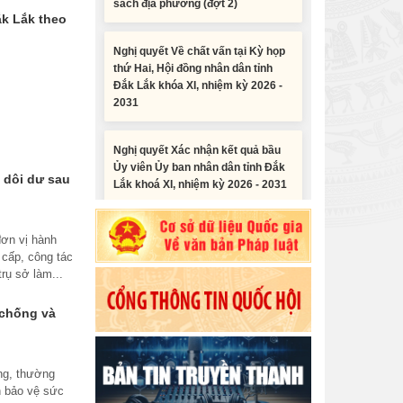
ắk Lắk theo
Nghị quyết Về chất vấn tại Kỳ họp
thứ Hai, Hội đồng nhân dân tỉnh
Đắk Lắk khóa XI, nhiệm kỳ 2026 -
2031
Nghị quyết Xác nhận kết quả bầu
Ủy viên Ủy ban nhân dân tỉnh Đắk
Lắk khoá XI, nhiệm kỳ 2026 - 2031
t dôi dư sau
Nghị quyết Cho ý kiến về cam kết
bố trí nguồn vốn đối ứng ngân sách
địa phương để thực hiện Dự án
ơn vị hành
Tiểu phẩm audio spot Tiếng Ê đê -
Xây dựng Trụ sở làm...
 cấp, công tác
TP25
trụ sở làm...
Nghị quyết về việc phân bổ kế
Tiểu phẩm audio spot Tiếng Ê đê -
 chống và
hoạch vốn đầu tư phát triển được
TP24
phép kéo dài thời gian sang năm
2026 thực hiện và giải...
ng, thường
Tiểu phẩm audio spot Tiếng Ê đê -
n bảo vệ sức
TP23
Nghị quyết Vê việc điều chinh và