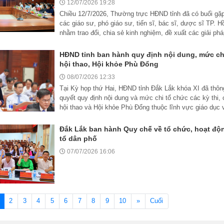
12/07/2026 19:28
Chiều 12/7/2026, Thường trực HĐND tỉnh đã có buổi gặ
các giáo sư, phó giáo sư, tiến sĩ, bác sĩ, dược sĩ TP. 
nhằm trao đổi, chia sẻ kinh nghiệm, đề xuất các giải phá
HĐND tỉnh ban hành quy định nội dung, mức chi
hội thao, Hội khỏe Phù Đổng
08/07/2026 12:33
Tại Kỳ họp thứ Hai, HĐND tỉnh Đắk Lắk khóa XI đã thôn
quyết quy định nội dung và mức chi tổ chức các kỳ thi, cu
hội thao và Hội khỏe Phù Đổng thuộc lĩnh vực giáo dục v
Đắk Lắk ban hành Quy chế về tổ chức, hoạt độ
tổ dân phố
07/07/2026 16:06
(current)
2
3
4
5
6
7
8
9
10
»
Cuối