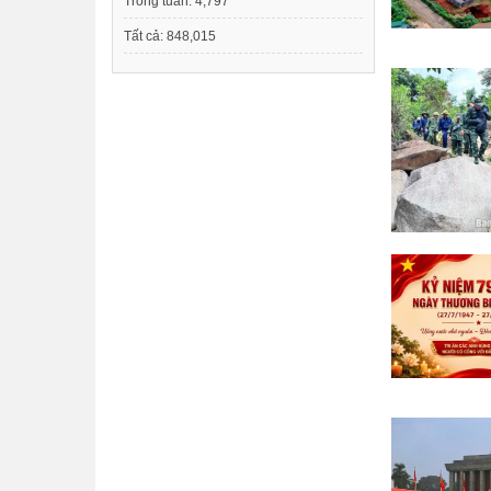
Trong tuần:
4,797
Tất cả:
848,015