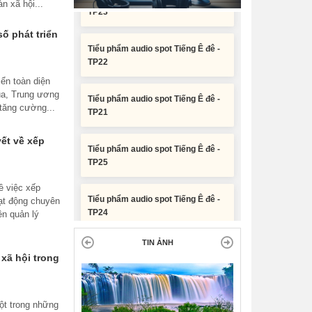
n xã hội...
phân bổ chi tiết kế hoạch đầu tư
công năm 2026 nguồn vốn ngân
Tiểu phẩm audio spot Tiếng Ê đê -
ố phát triển
sách địa phương (đợt 2)
TP22
Nghị quyết Về chất vấn tại Kỳ họp
Tiểu phẩm audio spot Tiếng Ê đê -
ển toàn diện
thứ Hai, Hội đồng nhân dân tỉnh
TP21
qua, Trung ương
Đắk Lắk khóa XI, nhiệm kỳ 2026 -
tăng cường...
2031
Tiểu phẩm audio spot Tiếng Ê đê -
ết về xếp
TP25
Nghị quyết Xác nhận kết quả bầu
Ủy viên Ủy ban nhân dân tỉnh Đắk
Lắk khoá XI, nhiệm kỳ 2026 - 2031
Tiểu phẩm audio spot Tiếng Ê đê -
ề việc xếp
TP24
oạt động chuyên
ền quản lý
Tiểu phẩm audio spot Tiếng Ê đê -
TP23
TIN ẢNH
 xã hội trong
Tiểu phẩm audio spot Tiếng Ê đê -
TP22
một trong những