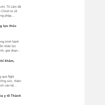
 nước Tô Lâm đã
Chính trị về
ng pháp,...
g lực thúc
ng trình hành
uồn nhân lực
h, giai đoạn...
phí khám,
g qua Nghị
dưỡng sức, thăm
ới cán bộ...
ia y tế Thành