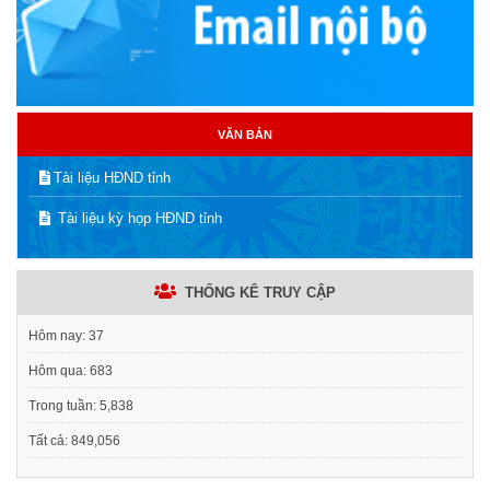
VĂN BẢN
Tài liệu HĐND tỉnh
Tài liệu kỳ họp HĐND tỉnh
THỐNG KÊ TRUY CẬP
Hôm nay:
37
Hôm qua:
683
Trong tuần:
5,838
Tất cả:
849,056