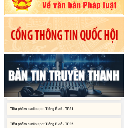
Nghị quyết Xác nhận kết quả bầu Ủy viên Ủy ban nhân dân tỉnh
Đắk Lắk khoá XI, nhiệm kỳ 2026 - 2031
Tiểu phẩm audio spot Tiếng Ê đê - TP25
Tiểu phẩm audio spot Tiếng Ê đê - TP24
Tiểu phẩm audio spot Tiếng Ê đê - TP23
Tiểu phẩm audio spot Tiếng Ê đê - TP22
Tiểu phẩm audio spot Tiếng Ê đê - TP21
Tiểu phẩm audio spot Tiếng Ê đê - TP25
Tiểu phẩm audio spot Tiếng Ê đê - TP24