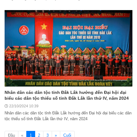
Nghị quyết Cho ý kiến về cam kết bố trí nguồn vốn đối ứng ngân
sách địa phương để thực hiện Dự án Xây dựng Trụ sở làm...
Nhân dân các dân tộc tỉnh Đắk Lắk hướng đến Đại hội đại
biểu các dân tộc thiểu số tỉnh Đắk Lắk lần thứ IV, năm 2024
Nghị quyết về việc phân bổ kế hoạch vốn đầu tư phát triển được
22/10/2024 10:39
phép kéo dài thời gian sang năm 2026 thực hiện và giải...
Nhân dân các dân tộc tỉnh Đắk Lắk hướng đến Đại hội đại biểu các dân
tộc thiểu số tỉnh Đắk Lắk lần thứ IV, năm 2024
Nghị quyết Vê việc điều chinh và phân bổ chi tiết kế hoạch đầu tư
công năm 2026 nguồn vốn ngân sách địa phương (đợt 2)
(current)
Đầu
«
1
2
3
»
Cuối