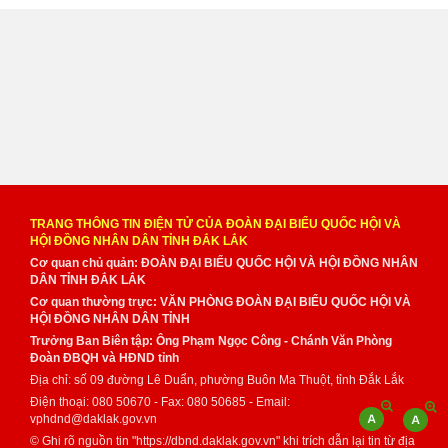
TRANG THÔNG TIN ĐIỆN TỬ CỦA ĐOÀN ĐẠI BIỂU QUỐC HỘI VÀ
HỘI ĐỒNG NHÂN DÂN TỈNH ĐẮK LẮK
Cơ quan chủ quản: ĐOÀN ĐẠI BIỂU QUỐC HỘI VÀ HỘI ĐỒNG NHÂN
DÂN TỈNH ĐẮK LẮK
Cơ quan thường trực: VĂN PHÒNG ĐOÀN ĐẠI BIỂU QUỐC HỘI VÀ
HỘI ĐỒNG NHÂN DÂN TỈNH
Trưởng Ban Biên tập: Ông Phạm Ngọc Công - Chánh Văn Phòng
Đoàn ĐBQH và HĐND tỉnh
Địa chỉ: số 09 đường Lê Duẩn, phường Buôn Ma Thuột, tỉnh Đắk Lắk
Điện thoại: 080 50670 - Fax: 080 50685 - Email:
vphdnd@daklak.gov.vn
© Ghi rõ nguồn tin "https://dbnd.daklak.gov.vn" khi trích dẫn lại tin từ địa