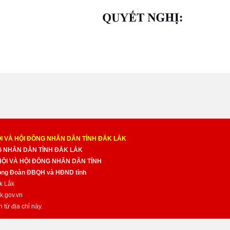
I VÀ HỘI ĐỒNG NHÂN DÂN TỈNH ĐẮK LẮK
NG NHÂN DÂN TỈNH ĐẮK LẮK
 HỘI VÀ HỘI ĐỒNG NHÂN DÂN TỈNH
̀ng Đoàn ĐBQH và HĐND tỉnh
k Lắk
k.gov.vn
n từ địa chỉ này.