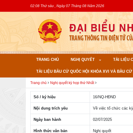
02:08 Thứ sáu , Ngày 07 Tháng 08 Năm 2026
TRANG CHỦ
NGHỊ QUYẾT
TÀI LIỆU
TÀI LIỆU BẦU CỬ QUỐC HỘI KHÓA XVI VÀ BẦU CỬ 
Trang chủ
Nghị quyết kỳ họp thứ Nhất
Số / ký hiệu
16/NQ-HÐND
Nội dung trích yếu
Về việc tổ chức các kỳ
Ngày ban hành
02/07/2025
Hình thức văn bản
Nghị quyết