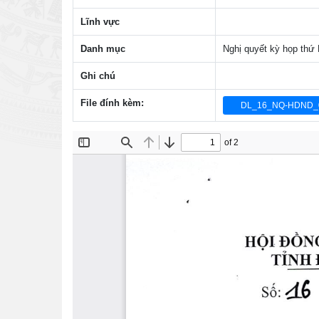
Lĩnh vực
Danh mục
Nghị quyết kỳ họp thứ
Ghi chú
File đính kèm:
DL_16_NQ-HDND_0