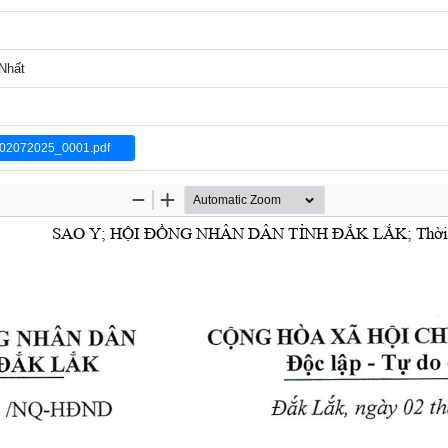
 Nhất
2072025_0001.pdf