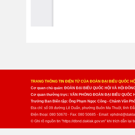
TRANG THÔNG TIN ĐIỆN TỬ CỦA ĐOÀN ĐẠI BIỂU QUỐC HỘ
Cơ quan chủ quản: ĐOÀN ĐẠI BIỂU QUỐC HỘI VÀ HỘI ĐỒ
Cơ quan thường trực: VĂN PHÒNG ĐOÀN ĐẠI BIỂU QUỐC
Trưởng Ban Biên tập: Ông Phạm Ngọc Công - Chánh Văn Pho
Địa chỉ: số 09 đường Lê Duẩn, phường Buôn Ma Thuột, tỉnh Đắ
Điện thoại: 080 50670 - Fax: 080 50685 - Email: vphdnd@dakla
© Ghi rõ nguồn tin "https://dbnd.daklak.gov.vn" khi trích dẫn lại ti