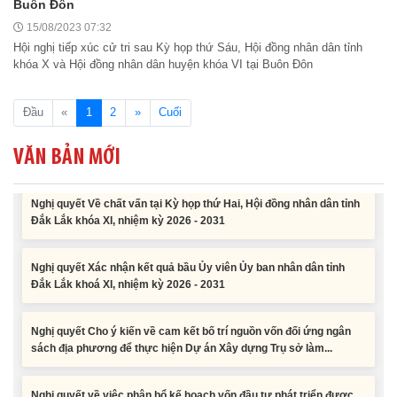
Buôn Đôn
Nghị quyết về việc phân bổ kế hoạch vốn đầu tư phát triển được
15/08/2023 07:32
phép kéo dài thời gian sang năm 2026 thực hiện và giải...
Hội nghị tiếp xúc cử tri sau Kỳ họp thứ Sáu, Hội đồng nhân dân tỉnh
khóa X và Hội đồng nhân dân huyện khóa VI tại Buôn Đôn
Nghị quyết Vê việc điều chinh và phân bổ chi tiết kế hoạch đầu tư
công năm 2026 nguồn vốn ngân sách địa phương (đợt 2)
(current)
Đầu
«
1
2
»
Cuối
Nghị quyết Về chất vấn tại Kỳ họp thứ Hai, Hội đồng nhân dân tỉnh
VĂN BẢN MỚI
Đắk Lắk khóa XI, nhiệm kỳ 2026 - 2031
Nghị quyết Xác nhận kết quả bầu Ủy viên Ủy ban nhân dân tỉnh
Đắk Lắk khoá XI, nhiệm kỳ 2026 - 2031
Nghị quyết Cho ý kiến về cam kết bố trí nguồn vốn đối ứng ngân
sách địa phương để thực hiện Dự án Xây dựng Trụ sở làm...
Nghị quyết về việc phân bổ kế hoạch vốn đầu tư phát triển được
phép kéo dài thời gian sang năm 2026 thực hiện và giải...