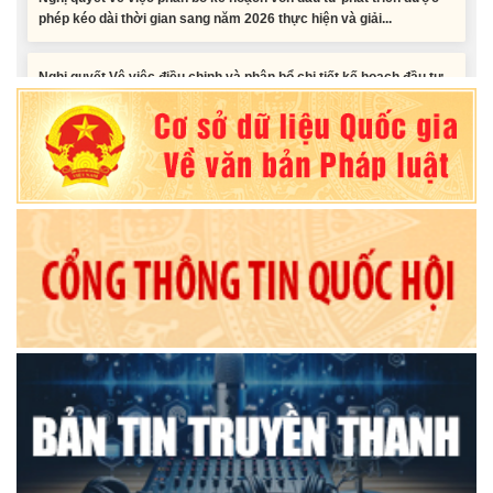
Nghị quyết Vê việc điều chinh và phân bổ chi tiết kế hoạch đầu tư
công năm 2026 nguồn vốn ngân sách địa phương (đợt 2)
Nghị quyết Về chất vấn tại Kỳ họp thứ Hai, Hội đồng nhân dân tỉnh
Đắk Lắk khóa XI, nhiệm kỳ 2026 - 2031
Nghị quyết Xác nhận kết quả bầu Ủy viên Ủy ban nhân dân tỉnh
Đắk Lắk khoá XI, nhiệm kỳ 2026 - 2031
Tiểu phẩm audio spot Tiếng Ê đê - TP25
Tiểu phẩm audio spot Tiếng Ê đê - TP24
Tiểu phẩm audio spot Tiếng Ê đê - TP23
Tiểu phẩm audio spot Tiếng Ê đê - TP22