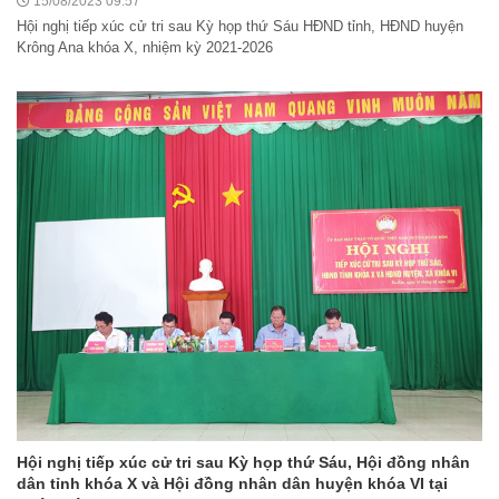
15/08/2023 09:57
Hội nghị tiếp xúc cử tri sau Kỳ họp thứ Sáu HĐND tỉnh, HĐND huyện
Krông Ana khóa X, nhiệm kỳ 2021-2026
Nghị quyết Cho ý kiến về cam kết bố trí nguồn vốn đối ứng ngân
sách địa phương để thực hiện Dự án Xây dựng Trụ sở làm...
Hội nghị tiếp xúc cử tri sau Kỳ họp thứ Sáu, Hội đồng nhân
dân tỉnh khóa X và Hội đồng nhân dân huyện khóa VI tại