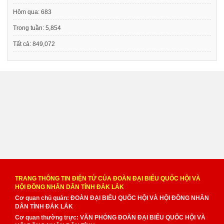
Hôm qua:
683
Trong tuần:
5,854
Tất cả:
849,072
TRANG THÔNG TIN ĐIỆN TỬ CỦA ĐOÀN ĐẠI BIỂU QUỐC HỘI VÀ
HỘI ĐỒNG NHÂN DÂN TỈNH ĐẮK LẮK
Cơ quan chủ quản: ĐOÀN ĐẠI BIỂU QUỐC HỘI VÀ HỘI ĐỒNG NHÂN
DÂN TỈNH ĐẮK LẮK
Cơ quan thường trực: VĂN PHÒNG ĐOÀN ĐẠI BIỂU QUỐC HỘI VÀ