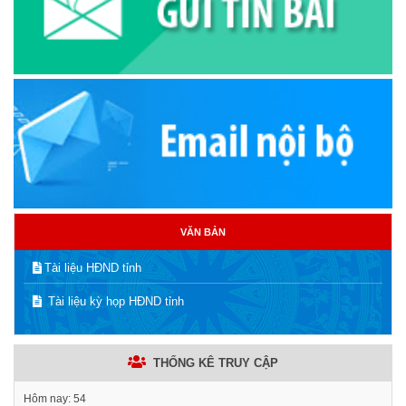
VĂN BẢN
Tài liệu HĐND tỉnh
Tài liệu kỳ họp HĐND tỉnh
THỐNG KÊ TRUY CẬP
Hôm nay:
54