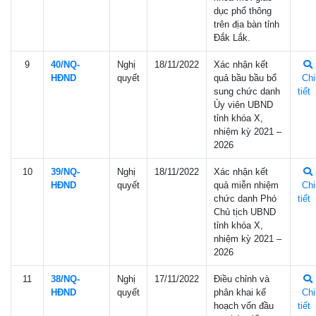
dục phổ thông
trên địa bàn tỉnh
Đắk Lắk.
9
40/NQ-
Nghị
18/11/2022
Xác nhận kết
HÐND
quyết
quả bầu bầu bổ
Chi
sung chức danh
tiết
Ủy viên UBND
tỉnh khóa X,
nhiệm kỳ 2021 –
2026
10
39/NQ-
Nghị
18/11/2022
Xác nhận kết
HÐND
quyết
quả miễn nhiệm
Chi
chức danh Phó
tiết
Chủ tịch UBND
tỉnh khóa X,
nhiệm kỳ 2021 –
2026
11
38/NQ-
Nghị
17/11/2022
Điều chỉnh và
HÐND
quyết
phân khai kế
Chi
hoạch vốn đầu
tiết