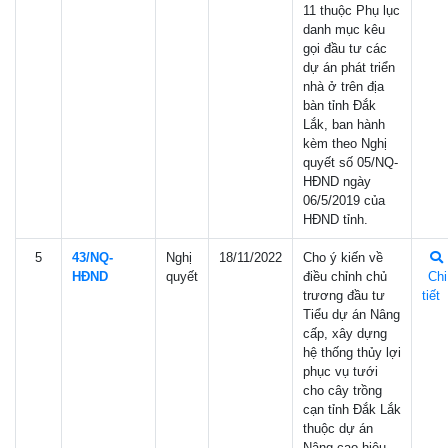
11 thuộc Phụ lục
danh mục kêu
gọi đầu tư các
dự án phát triển
nhà ở trên địa
bàn tỉnh Đắk
Lắk, ban hành
kèm theo Nghị
quyết số 05/NQ-
HĐND ngày
06/5/2019 của
HĐND tỉnh.
5
43/NQ-
Nghị
18/11/2022
Cho ý kiến về
HÐND
quyết
điều chỉnh chủ
Chi
trương đầu tư
tiết
Tiểu dự án Nâng
cấp, xây dựng
hệ thống thủy lợi
phục vụ tưới
cho cây trồng
cạn tỉnh Đắk Lắk
thuộc dự án
Nâng cao hiệu