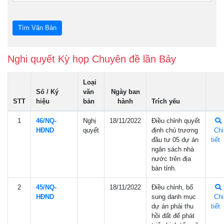
Nghi quyết Kỳ họp Chuyên đề lần Bảy
Loại
Số / Ký
văn
Ngày ban
STT
hiệu
bản
hành
Trích yếu
1
46/NQ-
Nghị
18/11/2022
Điều chỉnh quyết
HÐND
quyết
định chủ trương
Chi
đầu tư 05 dự án
tiết
ngân sách nhà
nước trên địa
bàn tỉnh.
2
45/NQ-
18/11/2022
Điều chỉnh, bổ
HÐND
sung danh mục
Chi
dự án phải thu
tiết
hồi đất để phát