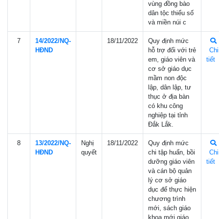
vùng đồng bào
dân tộc thiểu số
và miền núi c
7
14/2022/NQ-
18/11/2022
Quy định mức
HÐND
hỗ trợ đối với trẻ
Chi
em, giáo viên và
tiết
cơ sở giáo dục
mầm non độc
lập, dân lập, tư
thục ở địa bàn
có khu công
nghiệp tại tỉnh
Đắk Lắk.
8
13/2022/NQ-
Nghị
18/11/2022
Quy định mức
HÐND
quyết
chi tập huấn, bồi
Chi
dưỡng giáo viên
tiết
và cán bộ quản
lý cơ sở giáo
dục để thực hiện
chương trình
mới, sách giáo
khoa mới giáo