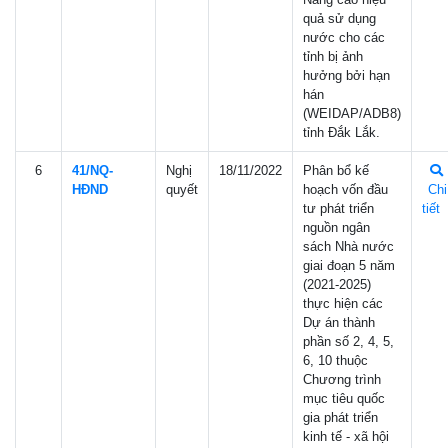
quả sử dụng
nước cho các
tỉnh bị ảnh
hưởng bởi hạn
hán
(WEIDAP/ADB8)
tỉnh Đắk Lắk.
6
41/NQ-
Nghị
18/11/2022
Phân bổ kế
HÐND
quyết
hoạch vốn đầu
Chi
tư phát triển
tiết
nguồn ngân
sách Nhà nước
giai đoạn 5 năm
(2021-2025)
thực hiện các
Dự án thành
phần số 2, 4, 5,
6, 10 thuộc
Chương trình
mục tiêu quốc
gia phát triển
kinh tế - xã hội