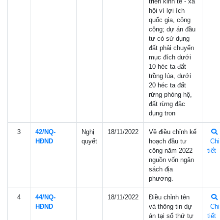
triển kinh tế - xã
hội vì lợi ích
quốc gia, công
cộng; dự án đầu
tư có sử dụng
đất phải chuyển
mục đích dưới
10 héc ta đất
trồng lúa, dưới
20 héc ta đất
rừng phòng hộ,
đất rừng đặc
dụng tron
3
42/NQ-
Nghị
18/11/2022
Về điều chỉnh kế
HÐND
quyết
hoạch đầu tư
Chi
công năm 2022
tiết
nguồn vốn ngân
sách địa
phương.
4
44/NQ-
18/11/2022
Điều chỉnh tên
HÐND
và thông tin dự
Chi
án tại số thứ tự
tiết