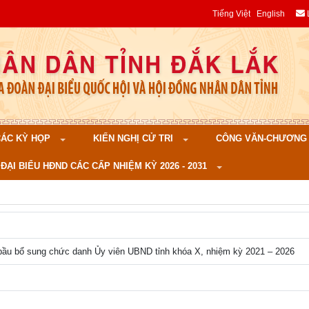
Tiếng Việt
English
 CÁC KỲ HỌP
KIẾN NGHỊ CỬ TRI
CÔNG VĂN-CHƯƠNG TR
ĐẠI BIỂU HĐND CÁC CẤP NHIỆM KỲ 2026 - 2031
bầu bổ sung chức danh Ủy viên UBND tỉnh khóa X, nhiệm kỳ 2021 – 2026