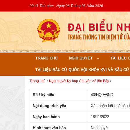
09:41 Thứ năm , Ngày 06 Tháng 08 Năm 2026
TRANG CHỦ
NGHỊ QUYẾT
TÀI LIỆU
TÀI LIỆU BẦU CỬ QUỐC HỘI KHÓA XVI VÀ BẦU CỬ 
Trang chủ
Nghi quyết Kỳ họp Chuyên đề lần Bảy
Số / ký hiệu
40/NQ-HÐND
Nội dung trích yếu
Xác nhận kết quả bầu 
Ngày ban hành
18/11/2022
Hình thức văn bản
Nghị quyết