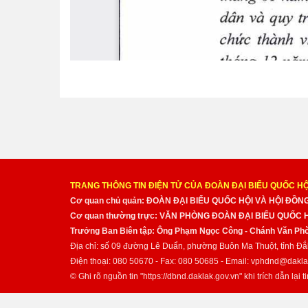
TRANG THÔNG TIN ĐIỆN TỬ CỦA ĐOÀN ĐẠI BIỂU QUỐC HỘ
Cơ quan chủ quản: ĐOÀN ĐẠI BIỂU QUỐC HỘI VÀ HỘI ĐỒ
Cơ quan thường trực: VĂN PHÒNG ĐOÀN ĐẠI BIỂU QUỐC
Trưởng Ban Biên tập: Ông Phạm Ngọc Công - Chánh Văn Pho
Địa chỉ: số 09 đường Lê Duẩn, phường Buôn Ma Thuột, tỉnh Đắ
Điện thoại: 080 50670 - Fax: 080 50685 - Email: vphdnd@dakla
© Ghi rõ nguồn tin "https://dbnd.daklak.gov.vn" khi trích dẫn lại ti