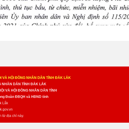
I VÀ HỘI ĐỒNG NHÂN DÂN TỈNH ĐẮK LẮK
NG NHÂN DÂN TỈNH ĐẮK LẮK
 HỘI VÀ HỘI ĐỒNG NHÂN DÂN TỈNH
̀ng Đoàn ĐBQH và HĐND tỉnh
k Lắk
k.gov.vn
n từ địa chỉ này.