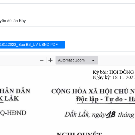
yên đề lần Bảy
8112022_Bau BS_UV UBND.PDF