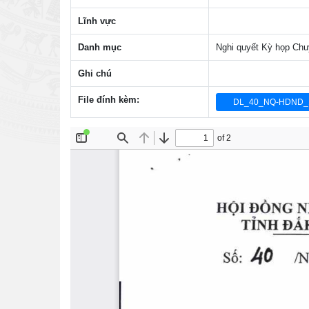
Lĩnh vực
Danh mục
Nghi quyết Kỳ họp Chu
Ghi chú
File đính kèm:
DL_40_NQ-HDND_1