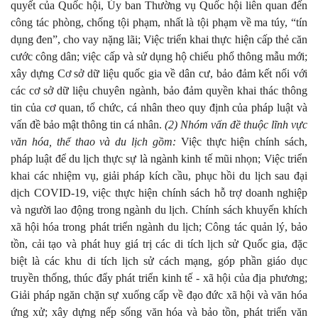
quyết của Quốc hội, Ủy ban Thường vụ Quốc hội liên quan đến
công tác phòng, chống tội phạm, nhất là tội phạm về ma túy, “tín
dụng đen”, cho vay nặng lãi; Việc triển khai thực hiện cấp thẻ căn
cước công dân; việc cấp và sử dụng hộ chiếu phổ thông mẫu mới;
xây dựng Cơ sở dữ liệu quốc gia về dân cư, bảo đảm kết nối với
các cơ sở dữ liệu chuyên ngành, bảo đảm quyền khai thác thông
tin của cơ quan, tổ chức, cá nhân theo quy định của pháp luật và
vấn đề bảo mật thông tin cá nhân.
(2) Nhóm vấn đề
thuộc lĩnh vực
văn hóa, thể thao và du lịch gồm:
Việc thực hiện chính sách,
pháp luật để du lịch thực sự là ngành kinh tế mũi nhọn; Việc triển
khai các nhiệm vụ, giải pháp kích cầu, phục hồi du lịch sau đại
dịch COVID-19, việc thực hiện chính sách hỗ trợ doanh nghiệp
và người lao động trong ngành du lịch. Chính sách khuyến khích
xã hội hóa trong phát triển ngành du lịch; Công tác quản lý, bảo
tồn, cải tạo và phát huy giá trị các di tích lịch sử Quốc gia, đặc
biệt là các khu di tích lịch sử cách mạng, góp phần giáo dục
truyền thống, thúc đẩy phát triển kinh tế - xã hội của địa phương;
Giải pháp ngăn chặn sự xuống cấp về đạo đức xã hội và văn hóa
ứng xử; xây dựng nếp sống văn hóa và bảo tồn, phát triển văn