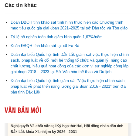
Các tin khác
Đoàn ĐBQH tỉnh khảo sát tình hình thực hiện các Chương trình
mục tiêu quốc gia giai đoạn 2021–2025 tại sở Dân tộc và Tôn giáo
Tỷ lệ hộ nghèo toàn tỉnh giảm bình quân 1,67%/năm
Đoàn ĐBQH tỉnh khảo sát tại xã Ea Bá
Nghị quyết Cho ý kiến về cam kết bố trí nguồn vốn đối ứng ngân
sách địa phương để thực hiện Dự án Xây dựng Trụ sở làm...
Đoàn đại biểu Quốc hội tỉnh Đắk Lắk giám sát việc thực hiện chính
sách, pháp luật về đổi mới hệ thống tổ chức và quản lý, nâng cao
chất lượng, hiệu quả hoạt động của các đơn vị sự nghiệp công lập
Nghị quyết về việc phân bổ kế hoạch vốn đầu tư phát triển được
giai đoạn 2018 – 2023 tại Sở Văn hóa thể thao và Du lịch
phép kéo dài thời gian sang năm 2026 thực hiện và giải...
Đoàn đại biểu Quốc hội tỉnh giám sát “Việc thực hiện chính sách,
pháp luật về phát triển năng lượng giai đoạn 2016 - 2021” trên địa
Nghị quyết Vê việc điều chinh và phân bổ chi tiết kế hoạch đầu tư
bàn tỉnh Đắk Lắk
công năm 2026 nguồn vốn ngân sách địa phương (đợt 2)
VĂN BẢN MỚI
Nghị quyết Về chất vấn tại Kỳ họp thứ Hai, Hội đồng nhân dân tỉnh
Đắk Lắk khóa XI, nhiệm kỳ 2026 - 2031
Nghị quyết Xác nhận kết quả bầu Ủy viên Ủy ban nhân dân tỉnh