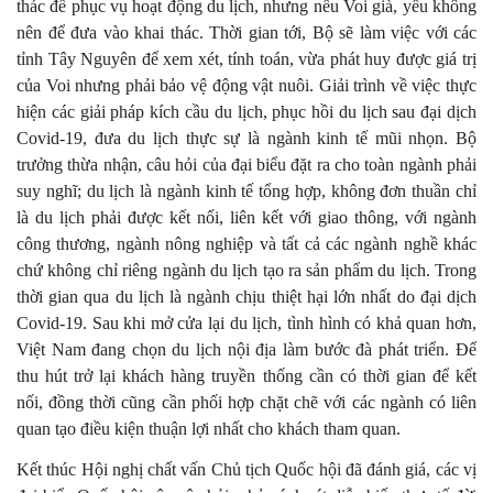
thác để phục vụ hoạt động du lịch, nhưng nếu Voi già, yếu không
nên để đưa vào khai thác. Thời gian tới, Bộ sẽ làm việc với các
tỉnh Tây Nguyên để xem xét, tính toán, vừa phát huy được giá trị
của Voi nhưng phải bảo vệ động vật nuôi. Giải trình về việc thực
hiện các giải pháp kích cầu du lịch, phục hồi du lịch sau đại dịch
Covid-19, đưa du lịch thực sự là ngành kinh tế mũi nhọn. Bộ
trưởng thừa nhận, câu hỏi của đại biểu đặt ra cho toàn ngành phải
suy nghĩ; du lịch là ngành kinh tế tổng hợp, không đơn thuần chỉ
là du lịch phải được kết nối, liên kết với giao thông, với ngành
công thương, ngành nông nghiệp và tất cả các ngành nghề khác
chứ không chỉ riêng ngành du lịch tạo ra sản phẩm du lịch. Trong
thời gian qua du lịch là ngành chịu thiệt hại lớn nhất do đại dịch
Covid-19. Sau khi mở cửa lại du lịch, tình hình có khả quan hơn,
Việt Nam đang chọn du lịch nội địa làm bước đà phát triển. Để
thu hút trở lại khách hàng truyền thống cần có thời gian để kết
nối, đồng thời cũng cần phối hợp chặt chẽ với các ngành có liên
quan tạo điều kiện thuận lợi nhất cho khách tham quan.
Kết thúc Hội nghị chất vấn Chủ tịch Quốc hội đã đánh giá, các vị