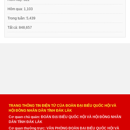
Hôm qua:
1,103
Trong tuần:
5,439
Tất cả:
848,657
TRANG THÔNG TIN ĐIỆN TỬ CỦA ĐOÀN ĐẠI BIỂU QUỐC HỘI VÀ
HỘI ĐỒNG NHÂN DÂN TỈNH ĐẮK LẮK
Cơ quan chủ quản: ĐOÀN ĐẠI BIỂU QUỐC HỘI VÀ HỘI ĐỒNG NHÂN
DÂN TỈNH ĐẮK LẮK
Cơ quan thường trực: VĂN PHÒNG ĐOÀN ĐẠI BIỂU QUỐC HỘI VÀ