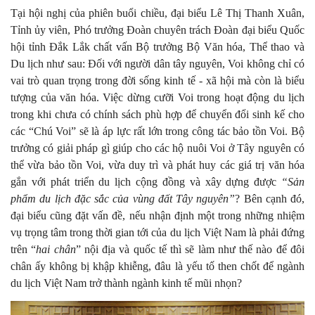
Tại hội nghị của phiên buổi chiều, đại biểu Lê Thị Thanh Xuân,
Tỉnh ủy viên, Phó trưởng Đoàn chuyên trách Đoàn đại biểu Quốc
hội tỉnh Đắk Lắk chất vấn Bộ trưởng Bộ Văn hóa, Thể thao và
Du lịch như sau: Đối với người dân tây nguyên, Voi không chỉ có
vai trò quan trọng trong đời sống kinh tế - xã hội mà còn là biểu
tượng của văn hóa. Việc dừng cưỡi Voi trong hoạt động du lịch
trong khi chưa có chính sách phù hợp để chuyển đổi sinh kế cho
các “Chú Voi” sẽ là áp lực rất lớn trong công tác bảo tồn Voi. Bộ
trưởng có giải pháp gì giúp cho các hộ nuôi Voi ở Tây nguyên có
thể vừa bảo tồn Voi, vừa duy trì và phát huy các giá trị văn hóa
gắn với phát triển du lịch cộng đồng và xây dựng được
“Sản
phẩm du lịch đặc sắc của vùng đất Tây nguyên”
? Bên cạnh đó,
đại biểu cũng đặt vấn đề, nếu nhận định một trong những nhiệm
vụ trọng tâm trong thời gian tới của du lịch Việt Nam là phải đứng
trên “
hai chân
” nội địa và quốc tế thì sẽ làm như thế nào để đôi
chân ấy không bị khập khiễng, đâu là yếu tố then chốt để ngành
du lịch Việt Nam trở thành ngành kinh tế mũi nhọn?