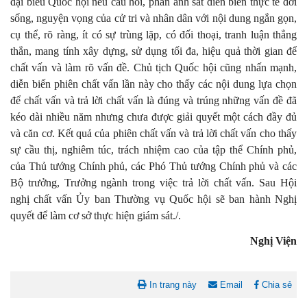
đại biểu Quốc hội nêu câu hỏi, phản ánh sát diễn biến thực tế đời
sống, nguyện vọng của cử tri và nhân dân với nội dung ngắn gọn,
cụ thể, rõ ràng, ít có sự trùng lặp, có đối thoại, tranh luận thẳng
thắn, mang tính xây dựng, sử dụng tối đa, hiệu quả thời gian để
chất vấn và làm rõ vấn đề. Chủ tịch Quốc hội cũng nhấn mạnh,
diễn biến phiên chất vấn lần này cho thấy các nội dung lựa chọn
để chất vấn và trả lời chất vấn là đúng và trúng những vấn đề đã
kéo dài nhiều năm nhưng chưa được giải quyết một cách đầy đủ
và căn cơ. Kết quả của phiên chất vấn và trả lời chất vấn cho thấy
sự cầu thị, nghiêm túc, trách nhiệm cao của tập thể Chính phủ,
của Thủ tướng Chính phủ, các Phó Thủ tướng Chính phủ và các
Bộ trưởng, Trưởng ngành trong việc trả lời chất vấn. Sau Hội
nghị chất vấn Ủy ban Thường vụ Quốc hội sẽ ban hành Nghị
quyết để làm cơ sở thực hiện giám sát./.
Nghị Viện
In trang này
Email
Chia sẻ