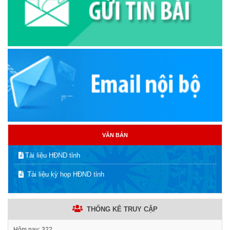
VĂN BẢN
Tài liệu HĐND tỉnh
Tài liệu kỳ họp HĐND tỉnh
THỐNG KÊ TRUY CẬP
Hôm nay:
322