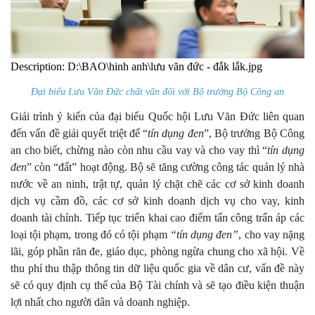
Description: D:\BAO\hinh anh\lưu văn đức - đắk lắk.jpg
Đại biểu Lưu Văn Đức chất vấn đối với Bộ trưởng Bộ Công an
Giải trình ý kiến của đại biểu Quốc hội Lưu Văn Đức liên quan
đến vấn đề giải quyết triệt để “
tín dụng đen
”, Bộ trưởng Bộ Công
an cho biết, chừng nào còn nhu cầu vay và cho vay thì “
tín dụng
đen
” còn “đất” hoạt động. Bộ sẽ tăng cường công tác quản lý nhà
nước về an ninh, trật tự, quản lý chặt chẽ các cơ sở kinh doanh
dịch vụ cầm đồ, các cơ sở kinh doanh dịch vụ cho vay, kinh
doanh tài chính. Tiếp tục triển khai cao điểm tấn công trấn áp các
loại tội phạm, trong đó có tội phạm
“tín dụng đen”
, cho vay nặng
lãi, góp phần răn đe, giáo dục, phòng ngừa chung cho xã hội. Về
thu phí thu thập thông tin dữ liệu quốc gia về dân cư, vấn đề này
sẽ có quy định cụ thể của Bộ Tài chính và sẽ tạo điều kiện thuận
lợi nhất cho người dân và doanh nghiệp.