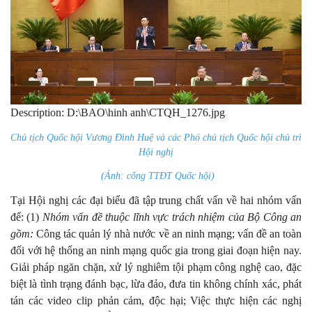
Description: D:\BAO\hinh anh\CTQH_1276.jpg
Chủ tịch Quốc hội Vương Đình Huệ và các Phó chủ tịch Quốc hội chủ trì
Hội nghị
(Ảnh: cổng TTĐT Quốc hội)
Tại Hội nghị các đại biểu đã tập trung chất vấn về hai nhóm vấn
để: (1)
Nhóm vấn đề thuộc lĩnh vực
trách nhiệm của Bộ Công an
gồm:
Công tác quản lý nhà nước về an ninh mạng; vấn đề an toàn
đối với hệ thống an ninh mạng quốc gia trong giai đoạn hiện nay.
Giải pháp ngăn chặn, xử lý nghiêm tội phạm công nghệ cao, đặc
biệt là tình trạng đánh bạc, lừa đảo, đưa tin không chính xác, phát
tán các video clip phản cảm, độc hại; Việc thực hiện các nghị