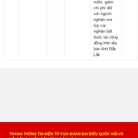
miễn, giảm
chi phí đối
với người
nghiện ma
túy cai
nghiện bắt
buộc tại cộng
đồng trên địa
bàn tỉnh Đắk
Lắk
TRANG THÔNG TIN ĐIỆN TỬ CỦA ĐOÀN ĐẠI BIỂU QUỐC HỘI VÀ