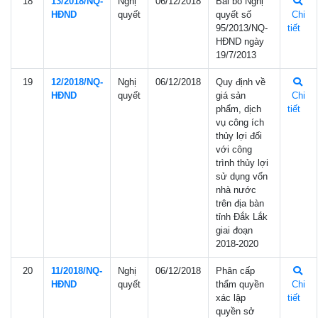
18
13/2018/NQ-
Nghị
06/12/2018
Bãi bỏ Nghị
HÐND
quyết
quyết số
Chi
95/2013/NQ-
tiết
HĐND ngày
19/7/2013
19
12/2018/NQ-
Nghị
06/12/2018
Quy định về
HÐND
quyết
giá sản
Chi
phẩm, dịch
tiết
vụ công ích
thủy lợi đối
với công
trình thủy lợi
sử dụng vốn
nhà nước
trên địa bàn
tỉnh Đắk Lắk
giai đoạn
2018-2020
20
11/2018/NQ-
Nghị
06/12/2018
Phân cấp
HÐND
quyết
thẩm quyền
Chi
xác lập
tiết
quyền sở