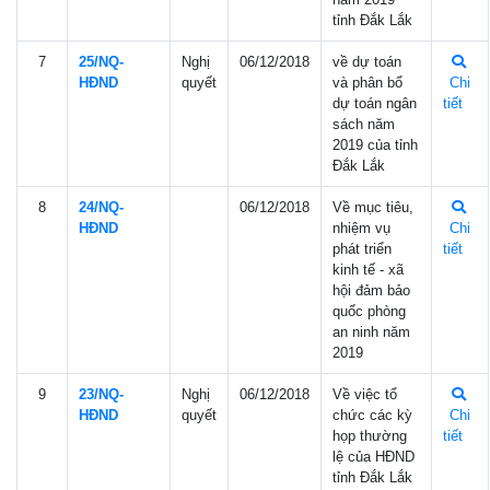
tỉnh Đắk Lắk
7
25/NQ-
Nghị
06/12/2018
về dự toán
HÐND
quyết
và phân bổ
Chi
dự toán ngân
tiết
sách năm
2019 của tỉnh
Đắk Lắk
8
24/NQ-
06/12/2018
Về mục tiêu,
HÐND
nhiệm vụ
Chi
phát triển
tiết
kinh tế - xã
hội đảm bảo
quốc phòng
an ninh năm
2019
9
23/NQ-
Nghị
06/12/2018
Về việc tổ
HÐND
quyết
chức các kỳ
Chi
họp thường
tiết
lệ của HĐND
tỉnh Đắk Lắk