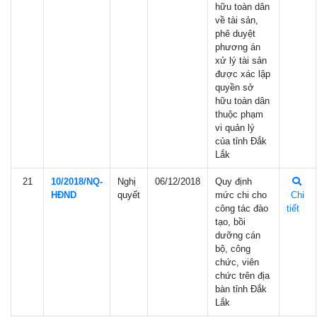
hữu toàn dân
về tài sản,
phê duyệt
phương án
xử lý tài sản
được xác lập
quyền sở
hữu toàn dân
thuộc phạm
vi quản lý
của tỉnh Đắk
Lắk
21
10/2018/NQ-
Nghị
06/12/2018
Quy định
HÐND
quyết
mức chi cho
Chi
công tác đào
tiết
tạo, bồi
dưỡng cán
bộ, công
chức, viên
chức trên địa
bàn tỉnh Đắk
Lắk