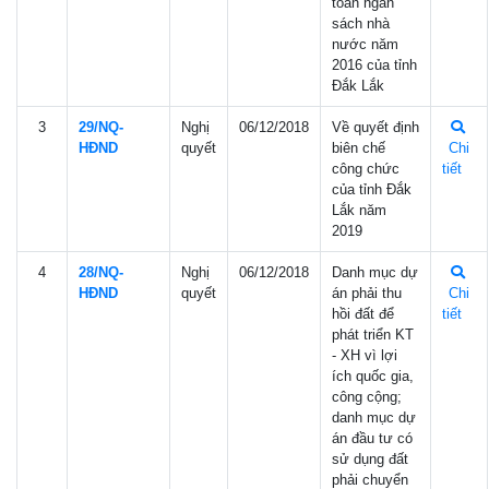
toán ngân
sách nhà
nước năm
2016 của tỉnh
Đắk Lắk
3
29/NQ-
Nghị
06/12/2018
Về quyết định
HÐND
quyết
biên chế
Chi
công chức
tiết
của tỉnh Đắk
Lắk năm
2019
4
28/NQ-
Nghị
06/12/2018
Danh mục dự
HÐND
quyết
án phải thu
Chi
hồi đất để
tiết
phát triển KT
- XH vì lợi
ích quốc gia,
công cộng;
danh mục dự
án đầu tư có
sử dụng đất
phải chuyển