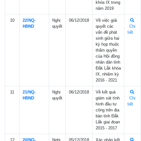
khóa IX trong
năm 2019
10
22/NQ-
Nghị
06/12/2018
Về việc giải
HÐND
quyết
quyết các
Chi
vấn đề phát
tiết
sinh giữa hai
kỳ họp thuộc
thẩm quyền
của Hội đồng
nhân dân tỉnh
Đắk Lắk khóa
IX, nhiệm kỳ
2016 - 2021
11
21/NQ-
Nghị
06/12/2018
Về kết quả
HÐND
quyết
giám sát tình
Chi
hình đầu tư
tiết
công trên địa
bàn tỉnh Đắk
Lắk giai đoạn
2015 - 2017
12
20/NQ-
Nghị
05/12/2018
Xác nhận kết