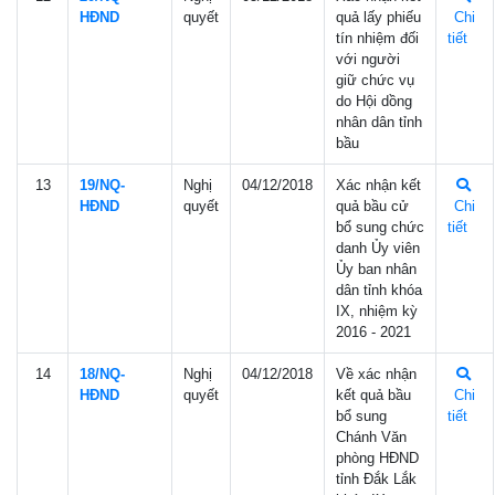
HÐND
quyết
quả lấy phiếu
Chi
tín nhiệm đối
tiết
với người
giữ chức vụ
do Hội dồng
nhân dân tỉnh
bầu
13
19/NQ-
Nghị
04/12/2018
Xác nhận kết
HÐND
quyết
quả bầu cử
Chi
bổ sung chức
tiết
danh Ủy viên
Ủy ban nhân
dân tỉnh khóa
IX, nhiệm kỳ
2016 - 2021
14
18/NQ-
Nghị
04/12/2018
Về xác nhận
HÐND
quyết
kết quả bầu
Chi
bổ sung
tiết
Chánh Văn
phòng HĐND
tỉnh Đắk Lắk