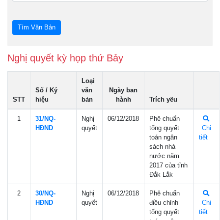
Nghị quyết kỳ họp thứ Bảy
Loại
Số / Ký
văn
Ngày ban
STT
hiệu
bản
hành
Trích yếu
1
31/NQ-
Nghị
06/12/2018
Phê chuẩn
HÐND
quyết
tổng quyết
Chi
toán ngân
tiết
sách nhà
nước năm
2017 của tỉnh
Đắk Lắk
2
30/NQ-
Nghị
06/12/2018
Phê chuẩn
HÐND
quyết
điều chỉnh
Chi
tổng quyết
tiết