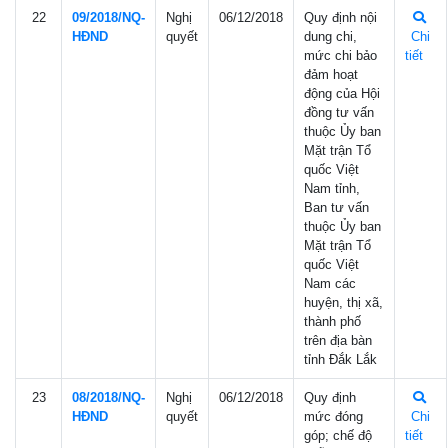
22
09/2018/NQ-
Nghị
06/12/2018
Quy định nội
HÐND
quyết
dung chi,
Chi
mức chi bảo
tiết
đảm hoạt
động của Hội
đồng tư vấn
thuộc Ủy ban
Mặt trận Tổ
quốc Việt
Nam tỉnh,
Ban tư vấn
thuộc Ủy ban
Mặt trận Tổ
quốc Việt
Nam các
huyện, thị xã,
thành phố
trên địa bàn
tỉnh Đắk Lắk
23
08/2018/NQ-
Nghị
06/12/2018
Quy định
HÐND
quyết
mức đóng
Chi
góp; chế độ
tiết