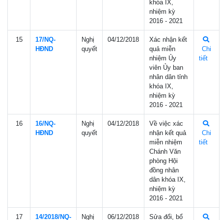
khóa IX,
nhiệm kỳ
2016 - 2021
15
17/NQ-
Nghị
04/12/2018
Xác nhận kết
HÐND
quyết
quả miễn
Chi
nhiệm Ủy
tiết
viên Ủy ban
nhân dân tỉnh
khóa IX,
nhiệm kỳ
2016 - 2021
16
16/NQ-
Nghị
04/12/2018
Về việc xác
HÐND
quyết
nhận kết quả
Chi
miễn nhiệm
tiết
Chánh Văn
phòng Hội
đồng nhân
dân khóa IX,
nhiệm kỳ
2016 - 2021
17
14/2018/NQ-
Nghị
06/12/2018
Sửa đổi, bổ