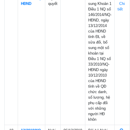
HÐND
quyết
sung Khoản 1
Chi
Điều 1 NQ số
tiết
146/2014/NQ-
HĐND, ngày
13/12/2014
của HĐND
tỉnh ĐL về
sửa đổi, bổ
sung một số
khoản tại
Điều 1 NQ số
33/2010/NQ-
HĐND ngày
10/12/2010
của HĐND
tỉnh về QĐ
chức danh,
số lượng, hệ
phụ cấp đối
với những
người HĐ
khôn