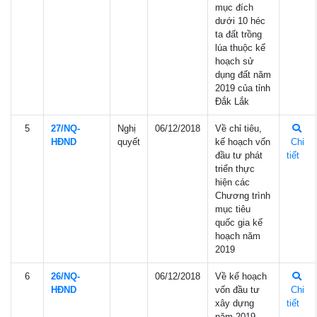
mục đích
dưới 10 héc
ta đất trồng
lúa thuộc kế
hoạch sử
dụng đất năm
2019 của tỉnh
Đắk Lắk
5
27/NQ-
Nghị
06/12/2018
Về chỉ tiêu,
HÐND
quyết
kế hoạch vốn
Chi
đầu tư phát
tiết
triển thực
hiện các
Chương trình
mục tiêu
quốc gia kế
hoạch năm
2019
6
26/NQ-
06/12/2018
Về kế hoạch
HÐND
vốn đầu tư
Chi
xây dựng
tiết
năm 2019