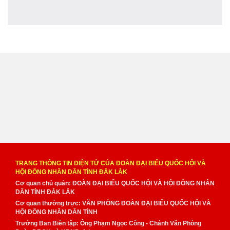
TRANG THÔNG TIN ĐIỆN TỬ CỦA ĐOÀN ĐẠI BIỂU QUỐC HỘI VÀ
HỘI ĐỒNG NHÂN DÂN TỈNH ĐẮK LẮK
Cơ quan chủ quản: ĐOÀN ĐẠI BIỂU QUỐC HỘI VÀ HỘI ĐỒNG NHÂN
DÂN TỈNH ĐẮK LẮK
Cơ quan thường trực: VĂN PHÒNG ĐOÀN ĐẠI BIỂU QUỐC HỘI VÀ
HỘI ĐỒNG NHÂN DÂN TỈNH
Trưởng Ban Biên tập: Ông Phạm Ngọc Công - Chánh Văn Phòng