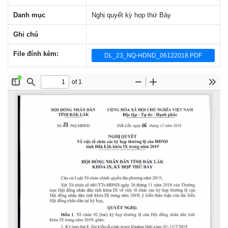
Danh mục
Nghị quyết kỳ họp thứ Bảy
Ghi chú
File đính kèm:
DL_23_NQ-HDND_06122018.PDF