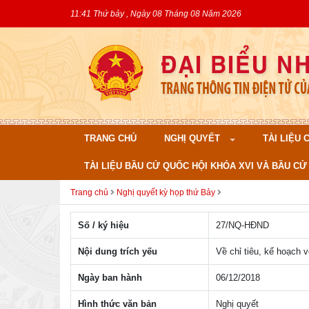
11:41 Thứ bảy , Ngày 08 Tháng 08 Năm 2026
TRANG CHỦ
NGHỊ QUYẾT
TÀI LIỆU
TÀI LIỆU BẦU CỬ QUỐC HỘI KHÓA XVI VÀ BẦU CỬ 
Trang chủ
Nghị quyết kỳ họp thứ Bảy
Số / ký hiệu
27/NQ-HÐND
Nội dung trích yếu
Về chỉ tiêu, kế hoạch 
Ngày ban hành
06/12/2018
Hình thức văn bản
Nghị quyết