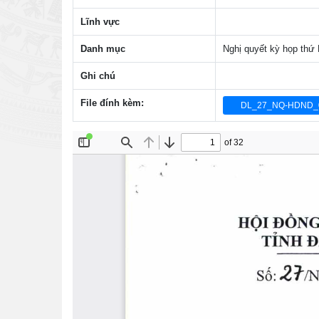
Lĩnh vực
Danh mục
Nghị quyết kỳ họp thứ
Ghi chú
File đính kèm:
DL_27_NQ-HDND_