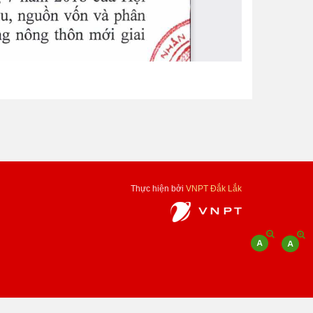
Thực hiện bởi
VNPT Đắk Lắk