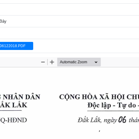
 Bảy
06122018.PDF