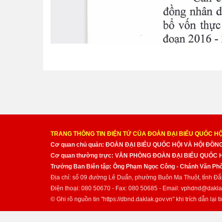
TRANG THÔNG TIN ĐIỆN TỬ CỦA ĐOÀN ĐẠI BIỂU QUỐC HỘ
Cơ quan chủ quản: ĐOÀN ĐẠI BIỂU QUỐC HỘI VÀ HỘI ĐỒ
Cơ quan thường trực: VĂN PHÒNG ĐOÀN ĐẠI BIỂU QUỐC
Trưởng Ban Biên tập: Ông Phạm Ngọc Công - Chánh Văn Pho
Địa chỉ: số 09 đường Lê Duẩn, phường Buôn Ma Thuột, tỉnh Đắ
Điện thoại: 080 50670 - Fax: 080 50685 - Email: vphdnd@dakla
© Ghi rõ nguồn tin "https://dbnd.daklak.gov.vn" khi trích dẫn lại ti