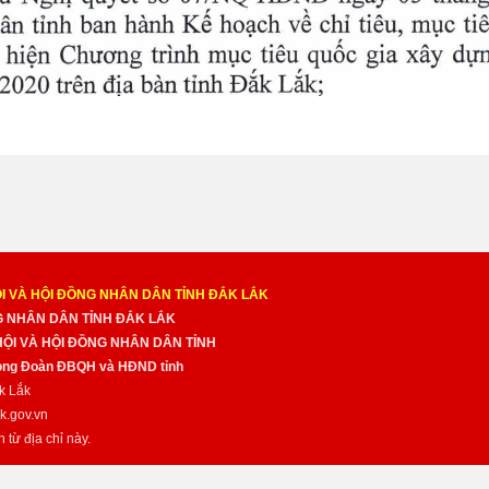
I VÀ HỘI ĐỒNG NHÂN DÂN TỈNH ĐẮK LẮK
NG NHÂN DÂN TỈNH ĐẮK LẮK
 HỘI VÀ HỘI ĐỒNG NHÂN DÂN TỈNH
̀ng Đoàn ĐBQH và HĐND tỉnh
k Lắk
k.gov.vn
n từ địa chỉ này.