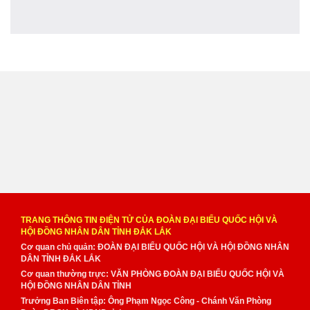
TRANG THÔNG TIN ĐIỆN TỬ CỦA ĐOÀN ĐẠI BIỂU QUỐC HỘI VÀ
HỘI ĐỒNG NHÂN DÂN TỈNH ĐẮK LẮK
Cơ quan chủ quản: ĐOÀN ĐẠI BIỂU QUỐC HỘI VÀ HỘI ĐỒNG NHÂN
DÂN TỈNH ĐẮK LẮK
Cơ quan thường trực: VĂN PHÒNG ĐOÀN ĐẠI BIỂU QUỐC HỘI VÀ
HỘI ĐỒNG NHÂN DÂN TỈNH
Trưởng Ban Biên tập: Ông Phạm Ngọc Công - Chánh Văn Phòng