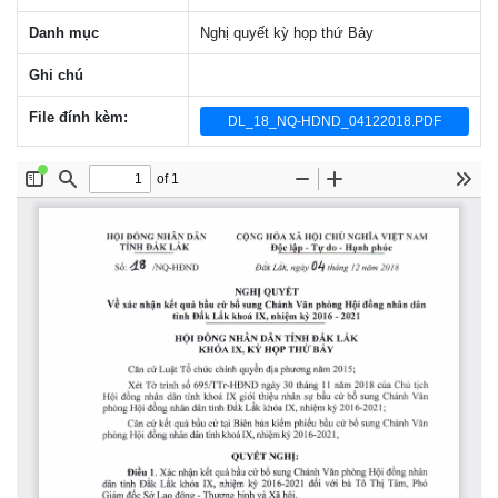
Danh mục
Nghị quyết kỳ họp thứ Bảy
Ghi chú
File đính kèm:
DL_18_NQ-HDND_04122018.PDF