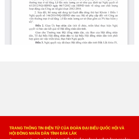
TRANG THÔNG TIN ĐIỆN TỬ CỦA ĐOÀN ĐẠI BIỂU QUỐC HỘI VÀ
HỘI ĐỒNG NHÂN DÂN TỈNH ĐẮK LẮK