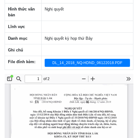
Hình thức văn
Nghị quyết
bản
Lĩnh vực
Danh mục
Nghị quyết kỳ họp thứ Bảy
Ghi chú
File đính kèm:
DL_14_2018_NQ-HDND_06122018.PDF