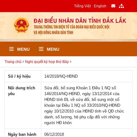
Tiếng Việt
English
MENU
MENU
Trang chủ
Nghị quyết kỳ họp thứ Bảy
Số / ký hiệu
14/2018/NQ-HÐND
Nội dung trích
Sửa đổi, bổ sung Khoản 1 Điều 1 NQ số
yếu
146/2014/NQ-HĐND, ngày 13/12/2014 của
HĐND tỉnh ĐL về sửa đổi, bổ sung một số
khoản tại Điều 1 NQ số 33/2010/NQ-HĐND
ngày 10/12/2010 của HĐND tỉnh về QĐ chức
danh, số lượng, hệ phụ cấp đối với những
người HĐ khôn
Ngày ban hành
06/12/2018