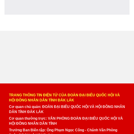
TRANG THÔNG TIN ĐIỆN TỬ CỦA ĐOÀN ĐẠI BIỂU QUỐC HỘI VÀ
HỘI ĐỒNG NHÂN DÂN TỈNH ĐẮK LẮK
Cơ quan chủ quản: ĐOÀN ĐẠI BIỂU QUỐC HỘI VÀ HỘI ĐỒNG NHÂN
DÂN TỈNH ĐẮK LẮK
Cơ quan thường trực: VĂN PHÒNG ĐOÀN ĐẠI BIỂU QUỐC HỘI VÀ
HỘI ĐỒNG NHÂN DÂN TỈNH
Trưởng Ban Biên tập: Ông Phạm Ngọc Công - Chánh Văn Phòng