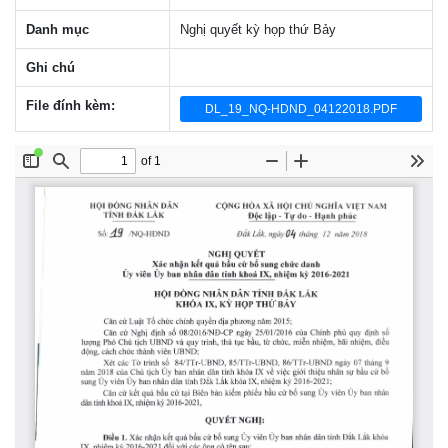
Danh mục
Nghị quyết kỳ họp thứ Bảy
Ghi chú
File đính kèm:
DL_19_NQ-HDND_04122018.PDF