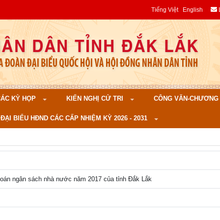
Tiếng Việt
English
 CÁC KỲ HỌP
KIẾN NGHỊ CỬ TRI
CÔNG VĂN-CHƯƠNG TR
ĐẠI BIỂU HĐND CÁC CẤP NHIỆM KỲ 2026 - 2031
toán ngân sách nhà nước năm 2017 của tỉnh Đắk Lắk