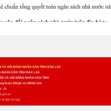
I VÀ HỘI ĐỒNG NHÂN DÂN TỈNH ĐẮK LẮK
NG NHÂN DÂN TỈNH ĐẮK LẮK
 HỘI VÀ HỘI ĐỒNG NHÂN DÂN TỈNH
̀ng Đoàn ĐBQH và HĐND tỉnh
k Lắk
k.gov.vn
n từ địa chỉ này.