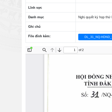
Lĩnh vực
Danh mục
Nghị quyết kỳ họp thứ
Ghi chú
File đính kèm:
DL_31_NQ-HDND_