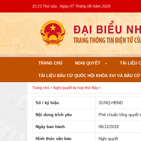
10:23 Thứ sáu , Ngày 07 Tháng 08 Năm 2026
TRANG CHỦ
NGHỊ QUYẾT
TÀI LIỆU
TÀI LIỆU BẦU CỬ QUỐC HỘI KHÓA XVI VÀ BẦU CỬ 
Trang chủ
Nghị quyết kỳ họp thứ Bảy
Số / ký hiệu
31/NQ-HÐND
Nội dung trích yếu
Phê chuẩn tổng quyết 
Ngày ban hành
06/12/2018
Hình thức văn bản
Nghị quyết