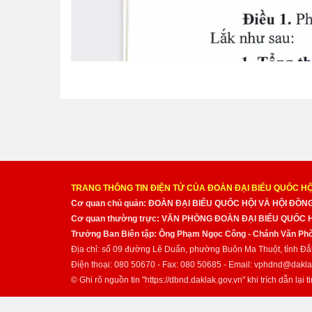
TRANG THÔNG TIN ĐIỆN TỬ CỦA ĐOÀN ĐẠI BIỂU QUỐC HỘ
Cơ quan chủ quản: ĐOÀN ĐẠI BIỂU QUỐC HỘI VÀ HỘI ĐỒ
Cơ quan thường trực: VĂN PHÒNG ĐOÀN ĐẠI BIỂU QUỐC
Trưởng Ban Biên tập: Ông Phạm Ngọc Công - Chánh Văn Pho
Địa chỉ: số 09 đường Lê Duẩn, phường Buôn Ma Thuột, tỉnh Đắ
Điện thoại: 080 50670 - Fax: 080 50685 - Email: vphdnd@dakla
© Ghi rõ nguồn tin "https://dbnd.daklak.gov.vn" khi trích dẫn lại ti