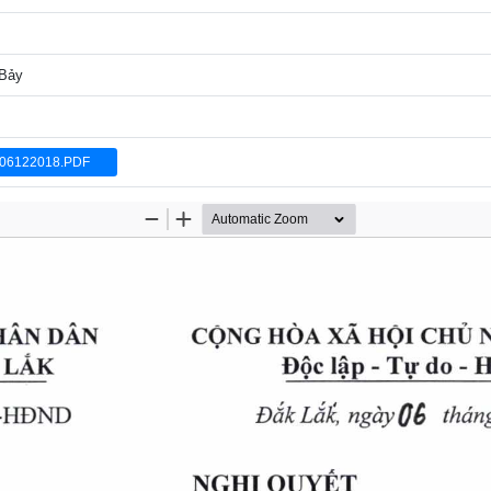
 Bảy
06122018.PDF