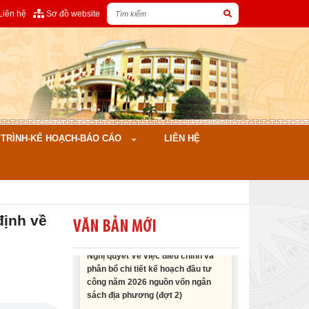
Liên hệ
Sơ đồ website
Nghị quyết Cho ý kiến về cam kết
bố trí nguồn vốn đối ứng ngân sách
địa phương để thực hiện Dự án
Xây dựng Trụ sở làm...
Nghị quyết về việc phân bổ kế
ÌNH-KẾ HOẠCH-BÁO CÁO
LIÊN HỆ
hoạch vốn đầu tư phát triển được
phép kéo dài thời gian sang năm
2026 thực hiện và giải...
Nghị quyết Vê việc điều chinh và
định về
phân bổ chi tiết kế hoạch đầu tư
VĂN BẢN MỚI
công năm 2026 nguồn vốn ngân
sách địa phương (đợt 2)
Nghị quyết Về chất vấn tại Kỳ họp
thứ Hai, Hội đồng nhân dân tỉnh