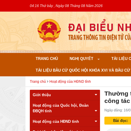
04:16 Thứ bảy , Ngày 08 Tháng 08 Năm 2026
TRANG CHỦ
NGHỊ QUYẾT
TÀI LIỆU
TÀI LIỆU BẦU CỬ QUỐC HỘI KHÓA XVI VÀ BẦU CỬ 
Trang chủ
Hoạt động của HĐND tỉnh
Thường t
Giới thiệu
công tác
Hoạt động của Quốc hội, Đoàn
Ngày đăng: 16/0
ĐBQH tỉnh
Bài đọc:
Hoạt động của HĐND tỉnh