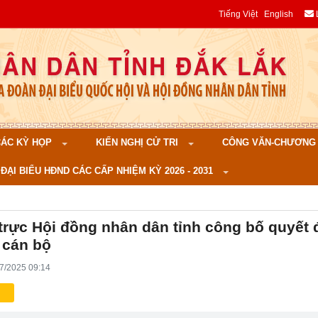
Tiếng Việt
English
 CÁC KỲ HỌP
KIẾN NGHỊ CỬ TRI
CÔNG VĂN-CHƯƠNG TR
ĐẠI BIỂU HĐND CÁC CẤP NHIỆM KỲ 2026 - 2031
rực Hội đồng nhân dân tỉnh công bố quyết 
 cán bộ
7/2025 09:14