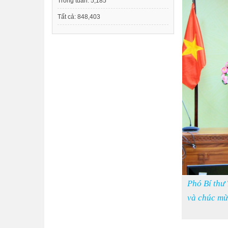
Trong tuần:
5,185
Tất cả:
848,403
Phó Bí thư
và chúc mừ