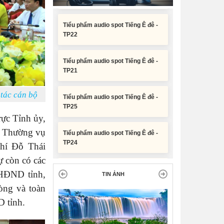
TP22
Nghị quyết Về chất vấn tại Kỳ họp
Tiểu phẩm audio spot Tiếng Ê đê -
thứ Hai, Hội đồng nhân dân tỉnh
TP21
Đắk Lắk khóa XI, nhiệm kỳ 2026 -
2031
Tiểu phẩm audio spot Tiếng Ê đê -
TP25
Nghị quyết Xác nhận kết quả bầu
Ủy viên Ủy ban nhân dân tỉnh Đắk
 tác cán bộ
Lắk khoá XI, nhiệm kỳ 2026 - 2031
Tiểu phẩm audio spot Tiếng Ê đê -
TP24
ực Tỉnh ủy,
n Thường vụ
Tiểu phẩm audio spot Tiếng Ê đê -
chí Đỗ Thái
TP23
 còn có các
 HĐND tỉnh,
TIN ẢNH
Tiểu phẩm audio spot Tiếng Ê đê -
TP22
òng và toàn
 tỉnh.
Tiểu phẩm audio spot Tiếng Ê đê -
TP21