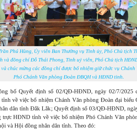
Trần Phú Hùng, Ủy viên Ban Thường vụ Tỉnh ủy, Phó Chủ tịch T
 và đồng chí Đỗ Thái Phong, Tỉnh uỷ viên, Phó Chủ tịch HĐND
 và chúc mừng các đồng chí được bổ nhiệm giữ chức vụ Chánh
Phó Chánh Văn phòng Đoàn ĐBQH và HĐND tỉnh.
công bố Quyết định số 02/QĐ-HĐND, ngày 02/7/2025 
tỉnh về việc bổ nhiệm Chánh Văn phòng Đoàn đại biểu 
hân dân tỉnh Đắk Lắk; Quyết định số 03/QĐ-HĐND, ngà
 trực HĐND tỉnh về việc bổ nhiệm Phó Chánh Văn phò
ội và Hội đồng nhân dân tỉnh. Theo đó: