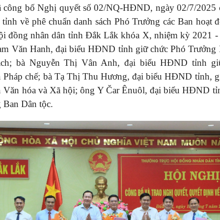
ã công bố Nghị quyết số 02/NQ-HĐND, ngày 02/7/2025
tỉnh về phê chuẩn danh sách Phó Trưởng các Ban hoạt 
Hội đồng nhân dân tỉnh Đắk Lắk khóa X, nhiệm kỳ 2021 -
ạm Văn Hanh, đại biểu HĐND tỉnh giữ chức Phó Trưởng 
ách; bà Nguyễn Thị Vân Anh, đại biểu HĐND tỉnh gi
 Pháp chế; bà Tạ Thị Thu Hương, đại biểu HĐND tỉnh, g
 Văn hóa và Xã hội; ông Y Čar Ênuôl, đại biểu HĐND tỉn
 Ban Dân tộc.