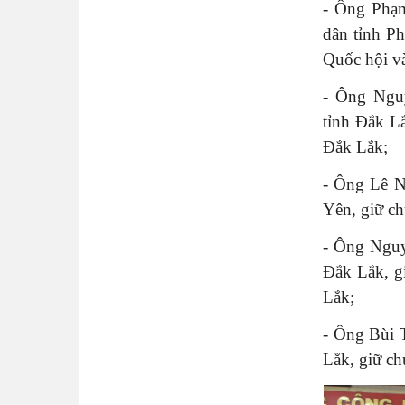
- Ông Phạm
dân tỉnh P
Quốc hội v
- Ông Ng
tỉnh Đắk 
Đắk Lắk;
- Ông Lê 
Yên, giữ 
- Ông Ngu
Đắk Lắk, 
Lắk;
- Ông Bùi
Lắk, giữ c