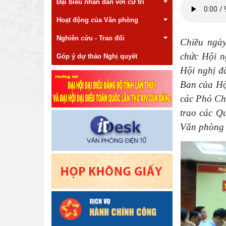
Đại biểu nhân dân với cử tri
Hoạt động của Văn phòng
Nghiên cứu - Trao đổi
Chiều ngày
chức Hội n
Góp ý dự thảo Nghị quyết
Hội nghị đ
Ban của H
các Phó Ch
trao các Q
Văn phòng 