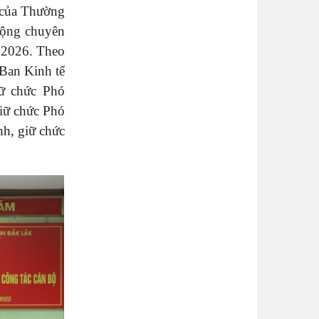
 của Thường
động chuyên
 2026. Theo
Ban Kinh tế
ữ chức Phó
iữ chức Phó
h, giữ chức