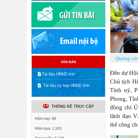
Quang cảnh
VĂN BẢN
Đến dự Hội
Tài liệu HĐND tỉnh
Chủ tịch H
Tài liệu kỳ họp HĐND tỉnh
Tỉnh uỷ, P
Phong, Tỉn
đồng chí Ủ
THỐNG KÊ TRUY CẬP
lãnh đạo V
Hôm nay:
68
thể công c
Hôm qua:
1,103