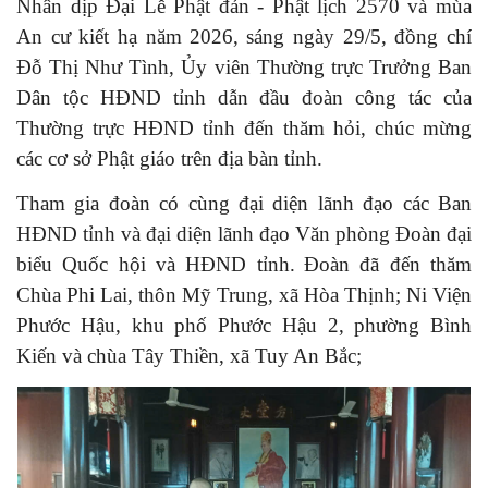
Nhân dịp Đại Lễ Phật đản - Phật lịch 2570 và mùa
An cư kiết hạ năm 2026,
sáng ngày
2
9
/5, đồng chí
Đỗ Thị Như Tình
, Ủy viên Thường trực
Trưởng Ban
Dân tộc HĐND tỉnh dẫn đầu đoàn công tác của
Thường trực HĐND tỉnh đến thăm hỏi, chúc mừng
các cơ sở Phật giáo trên địa bàn tỉnh
.
Tham gia đoàn có cùng đại diện lãnh đạo
các Ban
HĐND tỉnh và đại diện lãnh đạo
Văn phòng Đoàn đại
biểu Quốc hội và HĐND tỉnh.
Đoàn đã đến thăm
Chùa Phi Lai, thôn Mỹ Trung, xã Hòa Thịnh; Ni Viện
Phước Hậu, khu phố Phước Hậu 2,
phường Bình
Kiến
và chùa Tây Thiền, xã Tuy An Bắc;