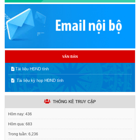
VĂN BẢN
Tài liệu HĐND tỉnh
Tài liệu kỳ họp HĐND tỉnh
THỐNG KÊ TRUY CẬP
Hôm nay:
436
Hôm qua:
683
Trong tuần:
6,236