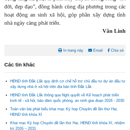
đời, đẹp đạo”, đồng hành cùng địa phương trong các
hoạt động an sinh xã hội, góp phần xây dựng tỉnh
nhà ngày càng phát triển.
Văn Linh
In trang này
Email
Chia sẻ
Các tin khác
HĐND tỉnh Đắk Lắk quy định cơ chế hỗ trợ chủ đầu tư dự án đầu tư
xây dựng nhà ở xã hội trên địa bàn tỉnh Đắk Lắk
HĐND tỉnh Đắk Lắk thông qua Nghị quyết về Kế hoạch phát triển
kinh tế - xã hội, bảo đảm quốc phòng, an ninh giai đoạn 2026 - 2030
Toàn văn bài phát biểu khai mạc Kỳ họp Chuyên đề lần thứ Hai,
Nghị quyết Cho ý kiến về cam kết bố trí nguồn vốn đối ứng ngân
HĐND tỉnh khóa XI
sách địa phương để thực hiện Dự án Xây dựng Trụ sở làm...
Khai mạc Kỳ họp Chuyên đề lần thứ Hai, HĐND tỉnh khóa XI, nhiệm
kỳ 2026 – 2031