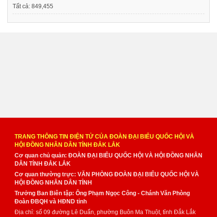
Tất cả:
849,455
TRANG THÔNG TIN ĐIỆN TỬ CỦA ĐOÀN ĐẠI BIỂU QUỐC HỘI VÀ
HỘI ĐỒNG NHÂN DÂN TỈNH ĐẮK LẮK
Cơ quan chủ quản: ĐOÀN ĐẠI BIỂU QUỐC HỘI VÀ HỘI ĐỒNG NHÂN
DÂN TỈNH ĐẮK LẮK
Cơ quan thường trực: VĂN PHÒNG ĐOÀN ĐẠI BIỂU QUỐC HỘI VÀ
HỘI ĐỒNG NHÂN DÂN TỈNH
Trưởng Ban Biên tập: Ông Phạm Ngọc Công - Chánh Văn Phòng
Đoàn ĐBQH và HĐND tỉnh
Địa chỉ: số 09 đường Lê Duẩn, phường Buôn Ma Thuột, tỉnh Đắk Lắk