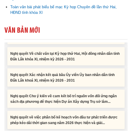
Nghị quyết về việc phân bổ kế hoạch vốn đầu tư phát triển được
Toàn văn bài phát biểu bế mạc Kỳ họp Chuyên đề lần thứ Hai,
phép kéo dài thời gian sang năm 2026 thực hiện và giải...
HĐND tỉnh khóa XI
Nghị quyết Vê việc điều chinh và phân bổ chi tiết kế hoạch đầu tư
VĂN BẢN MỚI
công năm 2026 nguồn vốn ngân sách địa phương (đợt 2)
Nghị quyết Về chất vấn tại Kỳ họp thứ Hai, Hội đồng nhân dân tỉnh
Đắk Lắk khóa XI, nhiệm kỳ 2026 - 2031
Nghị quyết Xác nhận kết quả bầu Ủy viên Ủy ban nhân dân tỉnh
Đắk Lắk khoá XI, nhiệm kỳ 2026 - 2031
Nghị quyết Cho ý kiến về cam kết bố trí nguồn vốn đối ứng ngân
sách địa phương để thực hiện Dự án Xây dựng Trụ sở làm...
Nghị quyết về việc phân bổ kế hoạch vốn đầu tư phát triển được
phép kéo dài thời gian sang năm 2026 thực hiện và giải...
Nghị quyết Vê việc điều chinh và phân bổ chi tiết kế hoạch đầu tư