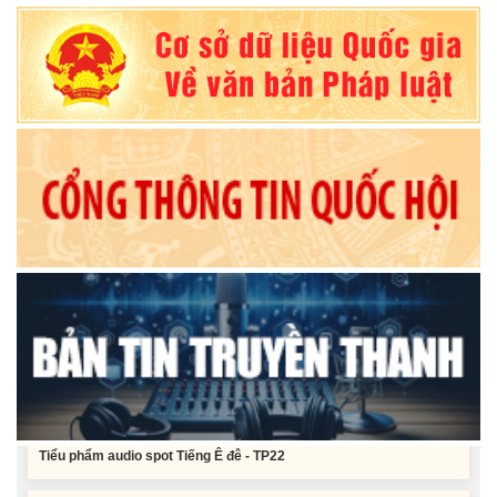
công năm 2026 nguồn vốn ngân sách địa phương (đợt 2)
Nghị quyết Về chất vấn tại Kỳ họp thứ Hai, Hội đồng nhân dân tỉnh
Đắk Lắk khóa XI, nhiệm kỳ 2026 - 2031
Nghị quyết Xác nhận kết quả bầu Ủy viên Ủy ban nhân dân tỉnh
Đắk Lắk khoá XI, nhiệm kỳ 2026 - 2031
Tiểu phẩm audio spot Tiếng Ê đê - TP25
Tiểu phẩm audio spot Tiếng Ê đê - TP24
Tiểu phẩm audio spot Tiếng Ê đê - TP23
Tiểu phẩm audio spot Tiếng Ê đê - TP22
Tiểu phẩm audio spot Tiếng Ê đê - TP21