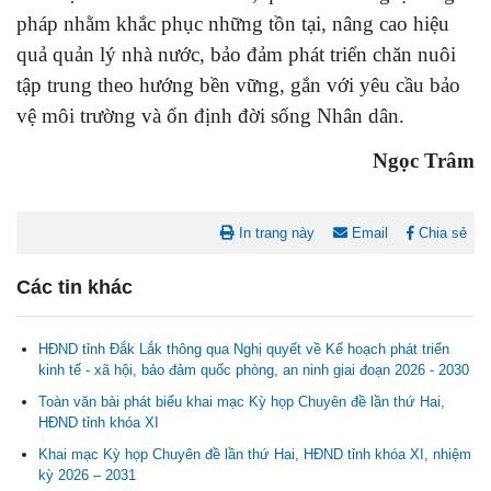
pháp nhằm khắc phục những tồn tại, nâng cao hiệu
quả quản lý nhà nước, bảo đảm phát triển chăn nuôi
tập trung theo hướng bền vững, gắn với yêu cầu bảo
vệ môi trường và ổn định đời sống Nhân dân.
Ngọc Trâm
In trang này
Email
Chia sẻ
Các tin khác
HĐND tỉnh Đắk Lắk thông qua Nghị quyết về Kế hoạch phát triển
kinh tế - xã hội, bảo đảm quốc phòng, an ninh giai đoạn 2026 - 2030
Toàn văn bài phát biểu khai mạc Kỳ họp Chuyên đề lần thứ Hai,
HĐND tỉnh khóa XI
Nghị quyết Cho ý kiến về cam kết bố trí nguồn vốn đối ứng ngân
Khai mạc Kỳ họp Chuyên đề lần thứ Hai, HĐND tỉnh khóa XI, nhiệm
sách địa phương để thực hiện Dự án Xây dựng Trụ sở làm...
kỳ 2026 – 2031