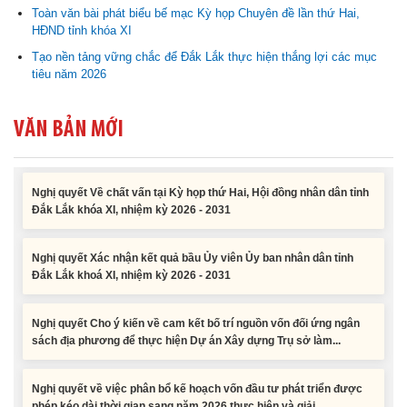
Toàn văn bài phát biểu bế mạc Kỳ họp Chuyên đề lần thứ Hai,
Nghị quyết về việc phân bổ kế hoạch vốn đầu tư phát triển được
HĐND tỉnh khóa XI
phép kéo dài thời gian sang năm 2026 thực hiện và giải...
Tạo nền tảng vững chắc để Đắk Lắk thực hiện thắng lợi các mục
tiêu năm 2026
Nghị quyết Vê việc điều chinh và phân bổ chi tiết kế hoạch đầu tư
công năm 2026 nguồn vốn ngân sách địa phương (đợt 2)
VĂN BẢN MỚI
Nghị quyết Về chất vấn tại Kỳ họp thứ Hai, Hội đồng nhân dân tỉnh
Đắk Lắk khóa XI, nhiệm kỳ 2026 - 2031
Nghị quyết Xác nhận kết quả bầu Ủy viên Ủy ban nhân dân tỉnh
Đắk Lắk khoá XI, nhiệm kỳ 2026 - 2031
Nghị quyết Cho ý kiến về cam kết bố trí nguồn vốn đối ứng ngân
sách địa phương để thực hiện Dự án Xây dựng Trụ sở làm...
Nghị quyết về việc phân bổ kế hoạch vốn đầu tư phát triển được
phép kéo dài thời gian sang năm 2026 thực hiện và giải...