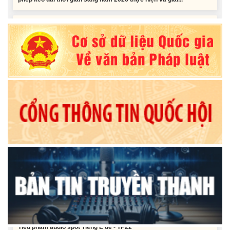
Nghị quyết Vê việc điều chinh và phân bổ chi tiết kế hoạch đầu tư
công năm 2026 nguồn vốn ngân sách địa phương (đợt 2)
Nghị quyết Về chất vấn tại Kỳ họp thứ Hai, Hội đồng nhân dân tỉnh
Đắk Lắk khóa XI, nhiệm kỳ 2026 - 2031
Nghị quyết Xác nhận kết quả bầu Ủy viên Ủy ban nhân dân tỉnh
Đắk Lắk khoá XI, nhiệm kỳ 2026 - 2031
Tiểu phẩm audio spot Tiếng Ê đê - TP25
Tiểu phẩm audio spot Tiếng Ê đê - TP24
Tiểu phẩm audio spot Tiếng Ê đê - TP23
Tiểu phẩm audio spot Tiếng Ê đê - TP22