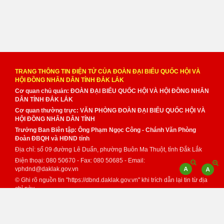
TRANG THÔNG TIN ĐIỆN TỬ CỦA ĐOÀN ĐẠI BIỂU QUỐC HỘI VÀ
HỘI ĐỒNG NHÂN DÂN TỈNH ĐẮK LẮK
Cơ quan chủ quản: ĐOÀN ĐẠI BIỂU QUỐC HỘI VÀ HỘI ĐỒNG NHÂN
DÂN TỈNH ĐẮK LẮK
Cơ quan thường trực: VĂN PHÒNG ĐOÀN ĐẠI BIỂU QUỐC HỘI VÀ
HỘI ĐỒNG NHÂN DÂN TỈNH
Trưởng Ban Biên tập: Ông Phạm Ngọc Công - Chánh Văn Phòng
Đoàn ĐBQH và HĐND tỉnh
Địa chỉ: số 09 đường Lê Duẩn, phường Buôn Ma Thuột, tỉnh Đắk Lắk
Điện thoại: 080 50670 - Fax: 080 50685 - Email:
vphdnd@daklak.gov.vn
© Ghi rõ nguồn tin "https://dbnd.daklak.gov.vn" khi trích dẫn lại tin từ địa
chỉ này.
Thực hiện bởi
VNPT Đắk Lắk