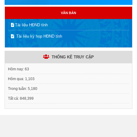
VĂN BẢN
Tài liệu HĐND tỉnh
Tài liệu kỳ họp HĐND tỉnh
THỐNG KÊ TRUY CẬP
Hôm nay:
63
Hôm qua:
1,103
Trong tuần:
5,180
Tất cả:
848,399