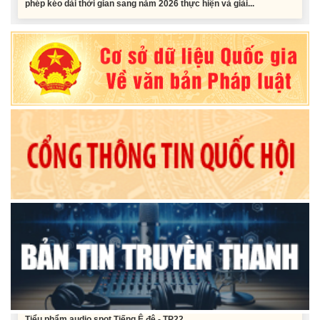
Nghị quyết Vê việc điều chinh và phân bổ chi tiết kế hoạch đầu tư
công năm 2026 nguồn vốn ngân sách địa phương (đợt 2)
Nghị quyết Về chất vấn tại Kỳ họp thứ Hai, Hội đồng nhân dân tỉnh
Đắk Lắk khóa XI, nhiệm kỳ 2026 - 2031
Nghị quyết Xác nhận kết quả bầu Ủy viên Ủy ban nhân dân tỉnh
Đắk Lắk khoá XI, nhiệm kỳ 2026 - 2031
Tiểu phẩm audio spot Tiếng Ê đê - TP25
Tiểu phẩm audio spot Tiếng Ê đê - TP24
Tiểu phẩm audio spot Tiếng Ê đê - TP23
Tiểu phẩm audio spot Tiếng Ê đê - TP22