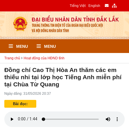
Tiếng Việt
English
MENU
MENU
Trang chủ
Hoạt động của HĐND tỉnh
Đồng chí Cao Thị Hòa An thăm các em
thiếu nhi tại lớp học Tiếng Anh miễn phí
tại Chùa Từ Quang
Ngày đăng: 31/05/2026 20:37
Bài đọc: