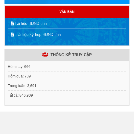
VĂN BẢN
Tài liệu HĐND tỉnh
Tài liệu kỳ họp HĐND tỉnh
THỐNG KÊ TRUY CẬP
Hôm nay:
666
Hôm qua:
739
Trong tuần:
3,691
Tất cả:
846,909