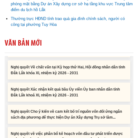
phóng mặt bằng Dự án Xây dựng cơ sở hạ tầng khu vực Trung tâm
điểm du lịch hồ Lắk
Nghị quyết về việc phân bổ kế hoạch vốn đầu tư phát triển được
Thường trực HĐND tỉnh trao quà gia đình chính sách, người có
phép kéo dài thời gian sang năm 2026 thực hiện và giải...
công tại phường Tuy Hòa
Nghị quyết Vê việc điều chinh và phân bổ chi tiết kế hoạch đầu tư
VĂN BẢN MỚI
công năm 2026 nguồn vốn ngân sách địa phương (đợt 2)
Nghị quyết Về chất vấn tại Kỳ họp thứ Hai, Hội đồng nhân dân tỉnh
Đắk Lắk khóa XI, nhiệm kỳ 2026 - 2031
Nghị quyết Xác nhận kết quả bầu Ủy viên Ủy ban nhân dân tỉnh
Đắk Lắk khoá XI, nhiệm kỳ 2026 - 2031
Nghị quyết Cho ý kiến về cam kết bố trí nguồn vốn đối ứng ngân
sách địa phương để thực hiện Dự án Xây dựng Trụ sở làm...
Nghị quyết về việc phân bổ kế hoạch vốn đầu tư phát triển được
phép kéo dài thời gian sang năm 2026 thực hiện và giải...