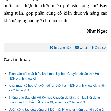
buổi học được tổ chức miễn phí vào sáng thứ Bảy
hằng tuần, góp phần củng cố kiến thức và nâng cao
khả năng ngoại ngữ cho học sinh.
Như Ngọc
In trang này
Email
Chia sẻ
Các tin khác
Toàn văn bài phát biểu khai mạc Kỳ họp Chuyên đề lần thứ Hai,
HĐND tỉnh khóa XI
Khai mạc Kỳ họp Chuyên đề lần thứ Hai, HĐND tỉnh khóa XI, nhiệm
kỳ 2026 – 2031
Thông cáo Báo chí Về Kỳ họp Chuyên đề lần thứ Hai, Hội đồng
nhân dân tỉnh Đắk Lắk khóa XI, nhiệm kỳ 2026 – 2031
Nghị quyết Cho ý kiến về cam kết bố trí nguồn vốn đối ứng ngân
Đoàn công tác của đồng chí Đỗ Thái Phong đi kiểm tra tiến độ giải
sách địa phương để thực hiện Dự án Xây dựng Trụ sở làm...