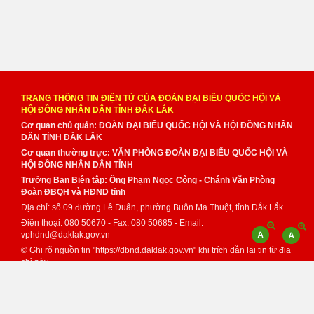
TRANG THÔNG TIN ĐIỆN TỬ CỦA ĐOÀN ĐẠI BIỂU QUỐC HỘI VÀ
HỘI ĐỒNG NHÂN DÂN TỈNH ĐẮK LẮK
Cơ quan chủ quản: ĐOÀN ĐẠI BIỂU QUỐC HỘI VÀ HỘI ĐỒNG NHÂN
DÂN TỈNH ĐẮK LẮK
Cơ quan thường trực: VĂN PHÒNG ĐOÀN ĐẠI BIỂU QUỐC HỘI VÀ
HỘI ĐỒNG NHÂN DÂN TỈNH
Trưởng Ban Biên tập: Ông Phạm Ngọc Công - Chánh Văn Phòng
Đoàn ĐBQH và HĐND tỉnh
Địa chỉ: số 09 đường Lê Duẩn, phường Buôn Ma Thuột, tỉnh Đắk Lắk
Điện thoại: 080 50670 - Fax: 080 50685 - Email:
vphdnd@daklak.gov.vn
© Ghi rõ nguồn tin "https://dbnd.daklak.gov.vn" khi trích dẫn lại tin từ địa
chỉ này.
Thực hiện bởi
VNPT Đắk Lắk