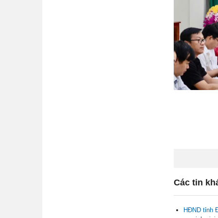
Các tin kh
HĐND tỉnh Đ