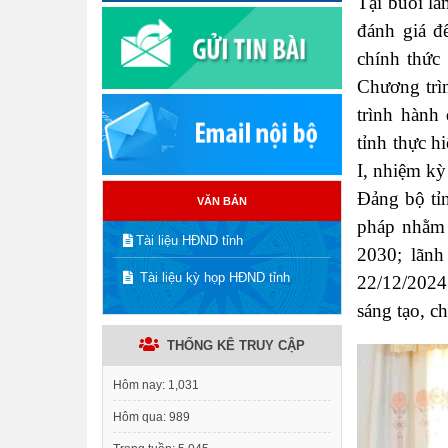
Tại buổi là
đánh giá đ
chính thức
Chương trì
trình hành
tỉnh thực h
I, nhiệm kỳ
Đảng bộ tỉn
VĂN BẢN
pháp nhằm 
Tài liệu HĐND tỉnh
2030; lãnh
Tài liệu kỳ họp HĐND tỉnh
22/12/2024 
sáng tạo, c
THỐNG KÊ TRUY CẬP
Hôm nay:
1,031
Hôm qua:
989