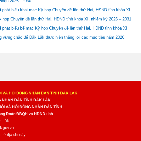
 đoạn 2026 - 2030
i phát biểu khai mạc Kỳ họp Chuyên đề lần thứ Hai, HĐND tỉnh khóa XI
 họp Chuyên đề lần thứ Hai, HĐND tỉnh khóa XI, nhiệm kỳ 2026 – 2031
i phát biểu bế mạc Kỳ họp Chuyên đề lần thứ Hai, HĐND tỉnh khóa XI
g vững chắc để Đắk Lắk thực hiện thắng lợi các mục tiêu năm 2026
I VÀ HỘI ĐỒNG NHÂN DÂN TỈNH ĐẮK LẮK
NG NHÂN DÂN TỈNH ĐẮK LẮK
 HỘI VÀ HỘI ĐỒNG NHÂN DÂN TỈNH
̀ng Đoàn ĐBQH và HĐND tỉnh
k Lắk
k.gov.vn
n từ địa chỉ này.