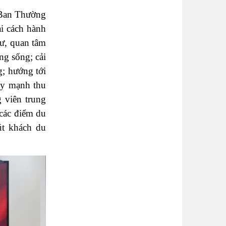
 Ban Thường
i cách hành
tư, quan tâm
ng sống; cải
g; hướng tới
đẩy mạnh thu
 viên trung
 các điểm du
út khách du