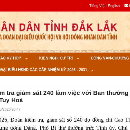
Tiếng Việt
English
 CÁC KỲ HỌP
KIẾN NGHỊ CỬ TRI
CÔNG VĂN-CHƯƠNG TR
ĐẠI BIỂU HĐND CÁC CẤP NHIỆM KỲ 2026 - 2031
m tra giám sát 240 làm việc với Ban thường
Tuy Hoà
5/2026 20:47
026, Đoàn kiểm tra, giám sát số 240 do đồng chí Cao T
ung ương Đảng, Phó Bí thư thường trực Tỉnh ủy, Ch