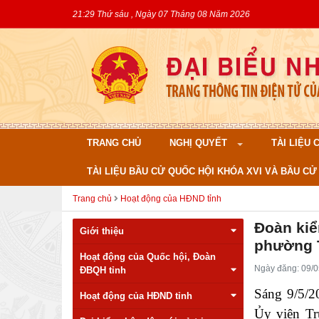
21:29 Thứ sáu , Ngày 07 Tháng 08 Năm 2026
TRANG CHỦ
NGHỊ QUYẾT
TÀI LIỆU
TÀI LIỆU BẦU CỬ QUỐC HỘI KHÓA XVI VÀ BẦU CỬ 
Trang chủ
Hoạt động của HĐND tỉnh
Đoàn kiể
Giới thiệu
phường 
Hoạt động của Quốc hội, Đoàn
Ngày đăng: 09/0
ĐBQH tỉnh
Sáng 9/5/2
Hoạt động của HĐND tỉnh
Ủy viên Tr