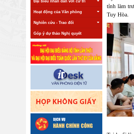
Đại biểu nhân dân với cử tri
tỉnh làm t
Hoạt động của Văn phòng
Tuy Hòa.
Nghiên cứu - Trao đổi
Góp ý dự thảo Nghị quyết