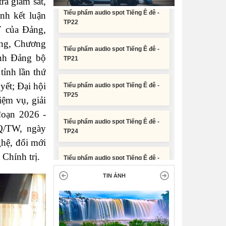
ra giám sát,
TP22
nh kết luận
Nghị quyết Vê việc điều chinh và
V của Đảng,
Tiểu phẩm audio spot Tiếng Ê đê -
phân bổ chi tiết kế hoạch đầu tư
TP21
công năm 2026 nguồn vốn ngân
ảng, Chương
sách địa phương (đợt 2)
ành Đảng bộ
Tiểu phẩm audio spot Tiếng Ê đê -
tỉnh lần thứ
TP25
Nghị quyết Về chất vấn tại Kỳ họp
yết; Đại hội
thứ Hai, Hội đồng nhân dân tỉnh
Đắk Lắk khóa XI, nhiệm kỳ 2026 -
iệm vụ, giải
Tiểu phẩm audio spot Tiếng Ê đê -
2031
đoạn 2026 -
TP24
NQ/TW, ngày
Nghị quyết Xác nhận kết quả bầu
Tiểu phẩm audio spot Tiếng Ê đê -
ghệ, đổi mới
Ủy viên Ủy ban nhân dân tỉnh Đắk
TP23
Lắk khoá XI, nhiệm kỳ 2026 - 2031
 Chính trị.
Tiểu phẩm audio spot Tiếng Ê đê -
TIN ẢNH
TP22
Tiểu phẩm audio spot Tiếng Ê đê -
TP21