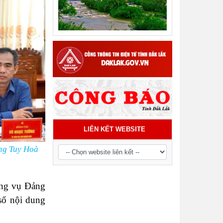
LIÊN KẾT WEBSITE
ng Tuy Hoà
ờng vụ Đảng
số nội dung