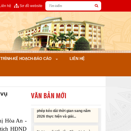
Liên hệ
Sơ đồ website
Nghị quyết Cho ý kiến về cam kết
ÌNH-KẾ HOẠCH-BÁO CÁO
LIÊN HỆ
bố trí nguồn vốn đối ứng ngân sách
địa phương để thực hiện Dự án
Xây dựng Trụ sở làm...
Nghị quyết về việc phân bổ kế
 vụ
hoạch vốn đầu tư phát triển được
VĂN BẢN MỚI
phép kéo dài thời gian sang năm
2026 thực hiện và giải...
Nghị quyết Vê việc điều chinh và
hị Hòa An -
phân bổ chi tiết kế hoạch đầu tư
ủ tịch HĐND
công năm 2026 nguồn vốn ngân