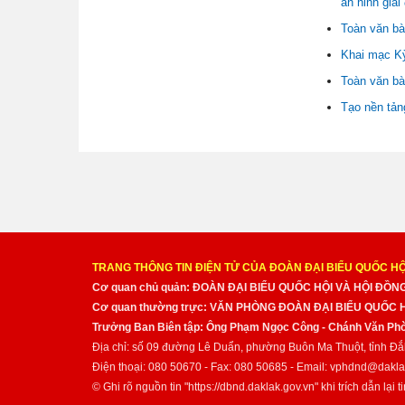
an ninh giai
Toàn văn bà
Khai mạc Kỳ
Toàn văn bà
Tạo nền tản
TRANG THÔNG TIN ĐIỆN TỬ CỦA ĐOÀN ĐẠI BIỂU QUỐC HỘ
Cơ quan chủ quản: ĐOÀN ĐẠI BIỂU QUỐC HỘI VÀ HỘI ĐỒ
Cơ quan thường trực: VĂN PHÒNG ĐOÀN ĐẠI BIỂU QUỐC
Trưởng Ban Biên tập: Ông Phạm Ngọc Công - Chánh Văn Pho
Địa chỉ: số 09 đường Lê Duẩn, phường Buôn Ma Thuột, tỉnh Đắ
Điện thoại: 080 50670 - Fax: 080 50685 - Email: vphdnd@dakla
© Ghi rõ nguồn tin "https://dbnd.daklak.gov.vn" khi trích dẫn lại ti