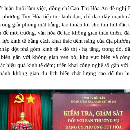
kết luận buổi làm việc, đồng chí Cao Thị Hòa An đề nghị
 phường Tuy Hòa tiếp tục lãnh đạo, chỉ đạo đẩy mạnh cả
trọng giải phóng mặt bằng, tạo thuận lợi cho thu hút đầu 
 đề môi trường, văn hóa để tạo không gian thân thiện, đá
 lực kinh tế bằng cách khai thác tiềm năng của địa phươn
háp đột phá gồm kinh tế - đô thị - hạ tầng, trong đó, 
h biển gắn với không gian ven bờ, khu vực biển và công
hác hiệu quả kinh tế đêm; triển khai công nghệ số gắn với
 thành không gian du lịch biển chất lượng cao để thu h