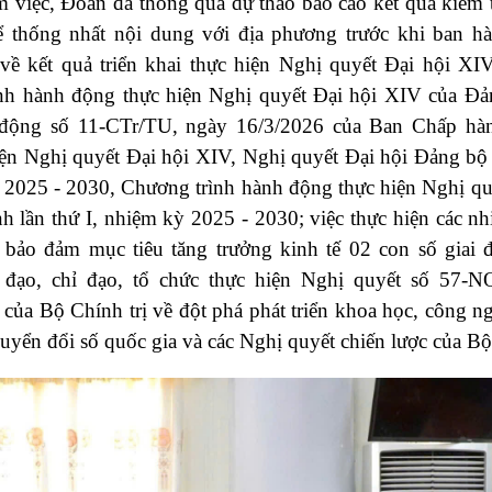
m việc, Đoàn đã thông qua dự thảo báo cáo kết quả kiểm t
ể thống nhất nội dung với địa phương trước khi ban hà
 về kết quả triển khai thực hiện Nghị quyết Đại hội XI
nh hành động thực hiện Nghị quyết Đại hội XIV của Đ
 động số 11-CTr/TU, ngày 16/3/2026 của Ban Chấp h
iện Nghị quyết Đại hội XIV, Nghị quyết Đại hội Đảng bộ 
 2025 - 2030, Chương trình hành động thực hiện Nghị qu
h lần thứ I, nhiệm kỳ 2025 - 2030; việc thực hiện các nh
bảo đảm mục tiêu tăng trưởng kinh tế 02 con số giai 
 đạo, chỉ đạo, tổ chức thực hiện Nghị quyết số 57-
của Bộ Chính trị về đột phá phát triển khoa học, công n
huyển đổi số quốc gia và các Nghị quyết chiến lược của Bộ