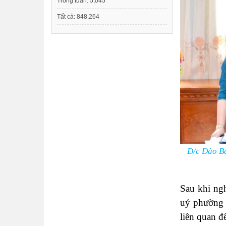
Trong tuần:
5,045
Tất cả:
848,264
Đ/c Đào B
Sau khi ng
uỷ phường 
liên quan đ