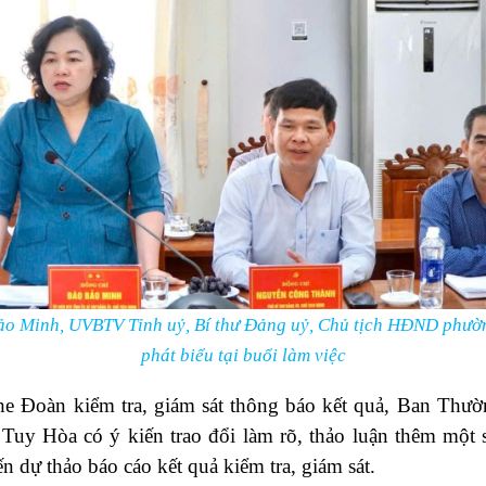
ảo Minh, UVBTV Tỉnh uỷ, Bí thư Đảng uỷ, Chủ tịch HĐND phườ
phát biểu tại buổi làm việc
he Đoàn kiểm tra, giám sát thông báo kết quả, Ban Thư
Tuy Hòa có ý kiến trao đổi làm rõ, thảo luận thêm một 
ến dự thảo báo cáo kết quả kiểm tra, giám sát.