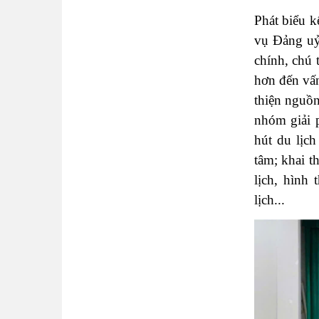
Phát biểu 
vụ Đảng uỷ
chính, chú 
hơn đến vấn
thiện nguồn
nhóm giải p
hút du lịc
tâm; khai t
lịch, hình
lịch...