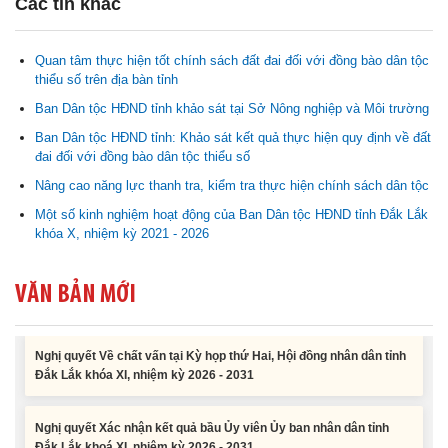
Các tin khác
Quan tâm thực hiện tốt chính sách đất đai đối với đồng bào dân tộc
thiểu số trên địa bàn tỉnh
Nghị quyết Cho ý kiến về cam kết bố trí nguồn vốn đối ứng ngân
Ban Dân tộc HĐND tỉnh khảo sát tại Sở Nông nghiệp và Môi trường
sách địa phương để thực hiện Dự án Xây dựng Trụ sở làm...
Ban Dân tộc HĐND tỉnh: Khảo sát kết quả thực hiện quy định về đất
đai đối với đồng bào dân tộc thiểu số
Nghị quyết về việc phân bổ kế hoạch vốn đầu tư phát triển được
Nâng cao năng lực thanh tra, kiểm tra thực hiện chính sách dân tộc
phép kéo dài thời gian sang năm 2026 thực hiện và giải...
Một số kinh nghiệm hoạt động của Ban Dân tộc HĐND tỉnh Đắk Lắk
khóa X, nhiệm kỳ 2021 - 2026
Nghị quyết Vê việc điều chinh và phân bổ chi tiết kế hoạch đầu tư
công năm 2026 nguồn vốn ngân sách địa phương (đợt 2)
VĂN BẢN MỚI
Nghị quyết Về chất vấn tại Kỳ họp thứ Hai, Hội đồng nhân dân tỉnh
Đắk Lắk khóa XI, nhiệm kỳ 2026 - 2031
Nghị quyết Xác nhận kết quả bầu Ủy viên Ủy ban nhân dân tỉnh
Đắk Lắk khoá XI, nhiệm kỳ 2026 - 2031