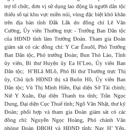
trợ tổ chức, đơn vị sử dụng lao động là người dân tộc
thiểu số tại khu vực miền núi, vùng đặc biệt khó khăn
trên địa bàn tỉnh Đắk Lắk do đồng chí Lê Văn
Cường, Ủy viên Thường trực - Trưởng Ban Dân tộc
của HĐND tỉnh làm Trưởng Đoàn. Tham gia Đoàn
giám sát có các đồng chí: Y Car Ênuôl, Phó Trưởng
Ban Dân tộc, Phó trưởng Đoàn; Bun Thó Lào, Tỉnh
ủy viên, Bí thư Huyện ủy Ea H’Leo, Ủy viên Ban
Dân tộc; H’BLă MLô, Phó Bí thư Thường trực Thị
ủy, Chủ tịch HĐND thị xã Buôn Hồ, Ủy viên Ban
Dân tộc; Vũ Thị Minh Hiền, Đại diện Sở Tài chính;
Niê Y Xuân, Đại diện Thanh tra tỉnh; Trần Ngọc
Dung, Đại diện Cục Thuế tỉnh; Ngô Văn Nhật, thư ký
Đoàn; phối hợp và tham gia Đoàn giám sát có các
đồng chí: Nguyễn Ngọc Hoàng, Phó chánh Văn
phòng Đoàn ĐBQH và HĐND tỉnh; Nay H’ Yến,