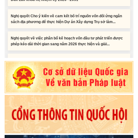
Nghị quyết Cho ý kiến về cam kết bố trí nguồn vốn đối ứng ngân
sách địa phương để thực hiện Dự án Xây dựng Trụ sở làm...
Nghị quyết về việc phân bổ kế hoạch vốn đầu tư phát triển được
phép kéo dài thời gian sang năm 2026 thực hiện và giải...
Nghị quyết Vê việc điều chinh và phân bổ chi tiết kế hoạch đầu tư
công năm 2026 nguồn vốn ngân sách địa phương (đợt 2)
Nghị quyết Về chất vấn tại Kỳ họp thứ Hai, Hội đồng nhân dân tỉnh
Đắk Lắk khóa XI, nhiệm kỳ 2026 - 2031
Nghị quyết Xác nhận kết quả bầu Ủy viên Ủy ban nhân dân tỉnh
Đắk Lắk khoá XI, nhiệm kỳ 2026 - 2031
Tiểu phẩm audio spot Tiếng Ê đê - TP25