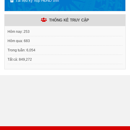
Tài liệu kỳ họp HĐND tỉnh
THỐNG KÊ TRUY CẬP
Hôm nay:
253
Hôm qua:
683
Trong tuần:
6,054
Tất cả:
849,272