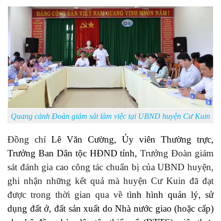
Quang cảnh Đoàn giám sát làm việc tại UBND huyện Cư Kuin
Đ
ồng chí
Lê Văn Cường, Ủy viên Thường trực,
Trưởng Ban Dân tộc HĐND tỉnh,
Trưởng Đoàn giám
sát
đánh gia cao công tác chuẩn bị của UBND huyện,
ghi nhận những kết quả mà huyện Cư Kuin đã đạt
được trong thời gian qua về t
ình hình quản lý, sử
dụng đất ở, đất sản xuất do Nhà nước giao (hoặc cấp)