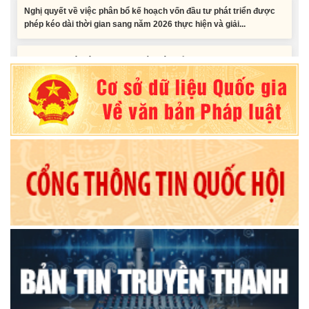
Nghị quyết Vê việc điều chinh và phân bổ chi tiết kế hoạch đầu tư
công năm 2026 nguồn vốn ngân sách địa phương (đợt 2)
Nghị quyết Về chất vấn tại Kỳ họp thứ Hai, Hội đồng nhân dân tỉnh
Đắk Lắk khóa XI, nhiệm kỳ 2026 - 2031
Nghị quyết Xác nhận kết quả bầu Ủy viên Ủy ban nhân dân tỉnh
Đắk Lắk khoá XI, nhiệm kỳ 2026 - 2031
Tiểu phẩm audio spot Tiếng Ê đê - TP25
Tiểu phẩm audio spot Tiếng Ê đê - TP24
Tiểu phẩm audio spot Tiếng Ê đê - TP23
Tiểu phẩm audio spot Tiếng Ê đê - TP22