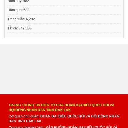
Hôm nay:
482
Hôm qua:
683
Trong tuần:
6,282
Tất cả:
849,500
TRANG THÔNG TIN ĐIỆN TỬ CỦA ĐOÀN ĐẠI BIỂU QUỐC HỘI VÀ
HỘI ĐỒNG NHÂN DÂN TỈNH ĐẮK LẮK
Cơ quan chủ quản: ĐOÀN ĐẠI BIỂU QUỐC HỘI VÀ HỘI ĐỒNG NHÂN
DÂN TỈNH ĐẮK LẮK
Cơ quan thường trực: VĂN PHÒNG ĐOÀN ĐẠI BIỂU QUỐC HỘI VÀ