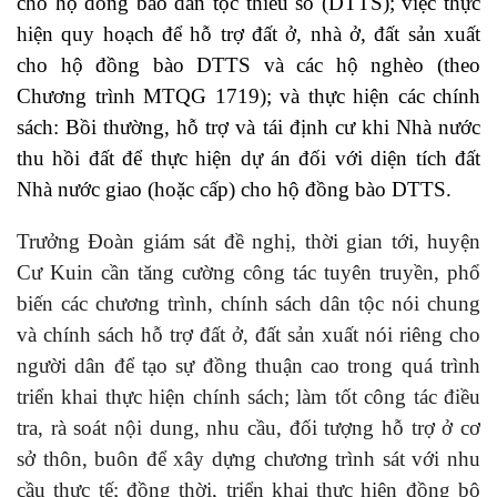
cho hộ đồng bào dân tộc thiểu số
(DTTS)
; việc thực
hiện quy hoạch để hỗ trợ đất ở, nhà ở, đất sản xuất
cho hộ đồng bào
DTTS
và các hộ nghèo (theo
Chương trình MTQG 1719); và thực hiện các chính
sách: Bồi thường, hỗ trợ và tái định cư khi Nhà nước
thu hồi đất để thực hiện dự án đối với diện tích đất
Nhà nước giao (hoặc cấp) cho hộ đồng bào
DTTS
.
Trưởng Đoàn giám sát đề nghị, thời gian tới, huyện
Cư Kuin cần tăng cường công tác tuyên truyền, phổ
biến các chương trình, chính sách dân tộc nói chung
và chính sách hỗ trợ đất ở, đất sản xuất nói riêng cho
người dân để tạo sự đồng thuận cao trong quá trình
triển khai thực hiện chính sách; làm tốt công tác điều
tra, rà soát nội dung, nhu cầu, đối tượng hỗ trợ ở cơ
sở thôn, buôn để xây dựng chương trình sát với nhu
cầu thực tế; đồng thời, triển khai thực hiện đồng bộ