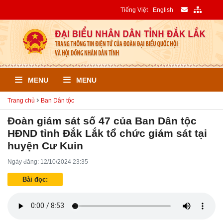
Tiếng Việt
English
MENU
MENU
Trang chủ
Ban Dân tộc
Đoàn giám sát số 47 của Ban Dân tộc
HĐND tỉnh Đắk Lắk tổ chức giám sát tại
huyện Cư Kuin
Ngày đăng: 12/10/2024 23:35
Bài đọc: