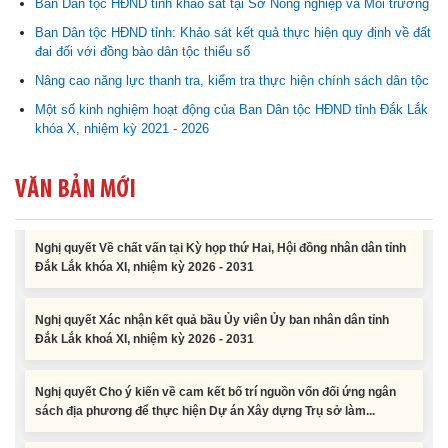
Ban Dân tộc HĐND tỉnh khảo sát tại Sở Nông nghiệp và Môi trường
sách địa phương để thực hiện Dự án Xây dựng Trụ sở làm...
Ban Dân tộc HĐND tỉnh: Khảo sát kết quả thực hiện quy định về đất
đai đối với đồng bào dân tộc thiểu số
Nghị quyết về việc phân bổ kế hoạch vốn đầu tư phát triển được
Nâng cao năng lực thanh tra, kiểm tra thực hiện chính sách dân tộc
phép kéo dài thời gian sang năm 2026 thực hiện và giải...
Một số kinh nghiệm hoạt động của Ban Dân tộc HĐND tỉnh Đắk Lắk
khóa X, nhiệm kỳ 2021 - 2026
Nghị quyết Vê việc điều chinh và phân bổ chi tiết kế hoạch đầu tư
công năm 2026 nguồn vốn ngân sách địa phương (đợt 2)
VĂN BẢN MỚI
Nghị quyết Về chất vấn tại Kỳ họp thứ Hai, Hội đồng nhân dân tỉnh
Đắk Lắk khóa XI, nhiệm kỳ 2026 - 2031
Nghị quyết Xác nhận kết quả bầu Ủy viên Ủy ban nhân dân tỉnh
Đắk Lắk khoá XI, nhiệm kỳ 2026 - 2031
Nghị quyết Cho ý kiến về cam kết bố trí nguồn vốn đối ứng ngân
sách địa phương để thực hiện Dự án Xây dựng Trụ sở làm...
Nghị quyết về việc phân bổ kế hoạch vốn đầu tư phát triển được
phép kéo dài thời gian sang năm 2026 thực hiện và giải...