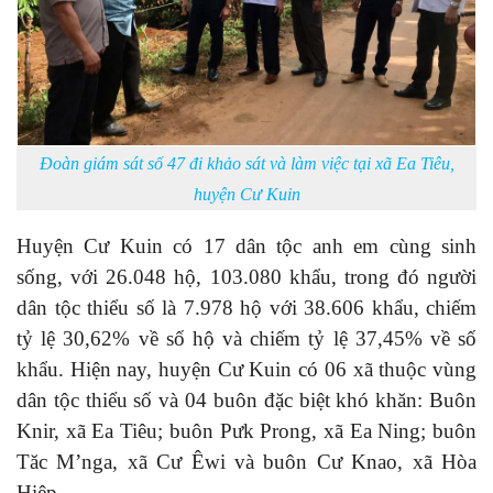
Đoàn giám sát số 47 đi khảo sát và làm việc tại xã Ea Tiêu,
huyện Cư Kuin
Huyện Cư Kuin
có 17 dân tộc anh em cùng sinh
sống, với 26.048 hộ, 103.080 khẩu, trong đó người
dân tộc thiểu số là 7.978 hộ với 38.606 khẩu, chiếm
tỷ lệ 30,62% về số hộ và chiếm tỷ lệ 37,45% về số
khẩu. Hiện nay, huyện Cư Kuin có 06 xã thuộc vùng
dân tộc thiểu số và 04 buôn đặc biệt khó khăn: Buôn
Knir, xã Ea Tiêu; buôn Pưk Prong, xã Ea Ning; buôn
Tăc M’nga, xã Cư Êwi và buôn Cư Knao, xã Hòa
Hiệp.