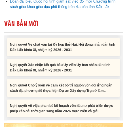
Đoàn đại biểu Quốc hội tỉnh giám sát việc đổi mới Chương trình,
sách giáo khoa giáo dục phổ thông trên địa bàn tỉnh Đắk Lắk
Nghị quyết Vê việc điều chinh và phân bổ chi tiết kế hoạch đầu tư
công năm 2026 nguồn vốn ngân sách địa phương (đợt 2)
VĂN BẢN MỚI
Nghị quyết Về chất vấn tại Kỳ họp thứ Hai, Hội đồng nhân dân tỉnh
Đắk Lắk khóa XI, nhiệm kỳ 2026 - 2031
Nghị quyết Xác nhận kết quả bầu Ủy viên Ủy ban nhân dân tỉnh
Đắk Lắk khoá XI, nhiệm kỳ 2026 - 2031
Nghị quyết Cho ý kiến về cam kết bố trí nguồn vốn đối ứng ngân
sách địa phương để thực hiện Dự án Xây dựng Trụ sở làm...
Nghị quyết về việc phân bổ kế hoạch vốn đầu tư phát triển được
phép kéo dài thời gian sang năm 2026 thực hiện và giải...
Nghị quyết Vê việc điều chinh và phân bổ chi tiết kế hoạch đầu tư
công năm 2026 nguồn vốn ngân sách địa phương (đợt 2)