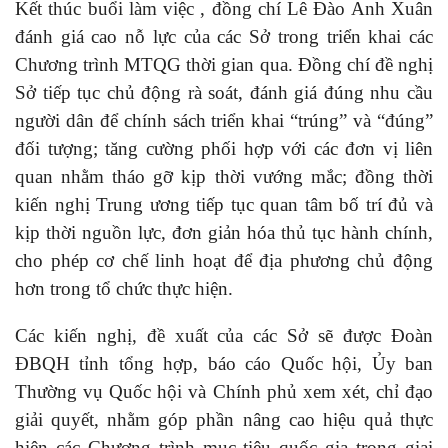
Kết thúc buổi làm việc , đồng chí Lê Đào Anh Xuân
đánh giá cao nỗ lực của các Sở trong triển khai các
Chương trình MTQG thời gian qua. Đồng chí đề nghị
Sở tiếp tục chủ động rà soát, đánh giá đúng nhu cầu
người dân để chính sách triển khai “trúng” và “đúng”
đối tượng; tăng cường phối hợp với các đơn vị liên
quan nhằm tháo gỡ kịp thời vướng mắc; đồng thời
kiến nghị Trung ương tiếp tục quan tâm bố trí đủ và
kịp thời nguồn lực, đơn giản hóa thủ tục hành chính,
cho phép cơ chế linh hoạt để địa phương chủ động
hơn trong tổ chức thực hiện.
Các kiến nghị, đề xuất của các Sở sẽ được Đoàn
ĐBQH tỉnh tổng hợp, báo cáo Quốc hội, Ủy ban
Thường vụ Quốc hội và Chính phủ xem xét, chỉ đạo
giải quyết, nhằm góp phần nâng cao hiệu quả thực
hiện các Chương trình mục tiêu quốc gia trong giai