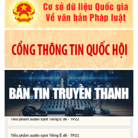
Nghị quyết Về chất vấn tại Kỳ họp thứ Hai, Hội đồng nhân dân tỉnh
Đắk Lắk khóa XI, nhiệm kỳ 2026 - 2031
Nghị quyết Xác nhận kết quả bầu Ủy viên Ủy ban nhân dân tỉnh
Đắk Lắk khoá XI, nhiệm kỳ 2026 - 2031
Tiểu phẩm audio spot Tiếng Ê đê - TP25
Tiểu phẩm audio spot Tiếng Ê đê - TP24
Tiểu phẩm audio spot Tiếng Ê đê - TP23
Tiểu phẩm audio spot Tiếng Ê đê - TP22
Tiểu phẩm audio spot Tiếng Ê đê - TP21