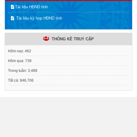
Tài liệu HĐND tỉnh
Tài liệu kỳ họp HĐND tỉnh
THỐNG KÊ TRUY CẬP
Hôm nay:
462
Hôm qua:
739
Trong tuần:
3,488
Tất cả:
846,706