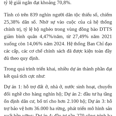
tỷ lệ giải ngân đạt khoảng 70,8%.
Tỉnh có trên 839 nghìn người dân tộc thiểu số, chiếm
25,38% dân số. Nhờ sự vào cuộc của cả hệ thống
chính trị, tỷ lệ hộ nghèo trong vùng đồng bào DTTS
giảm bình quân 4,47%/năm, từ 27,49% năm 2021
xuống còn 14,06% năm 2024. Hệ thống Ban Chỉ đạo
các cấp, các cơ chế chính sách đã được kiện toàn đầy
đủ theo quy định.
Trong quá trình triển khai, nhiều dự án thành phần đạt
kết quả tích cực như:
Dự án 1: hỗ trợ đất ở, nhà ở, nước sinh hoạt, chuyển
đổi nghề cho hàng nghìn hộ; Dự án 2: đầu tư hạ tầng
ổn định dân cư, bố trí cho hơn 2.100 hộ; Dự án 3: hỗ
trợ bảo vệ hơn 36.000 ha rừng, phát triển mô hình sản
xuất bền vững; Dự án 4: đầu tư gần 270 công trình hạ