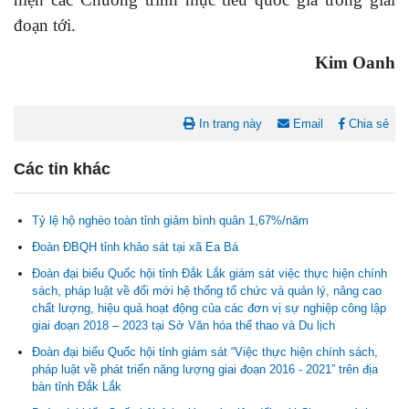
đoạn tới.
Kim Oanh
In trang này
Email
Chia sẻ
Các tin khác
Tỷ lệ hộ nghèo toàn tỉnh giảm bình quân 1,67%/năm
Đoàn ĐBQH tỉnh khảo sát tại xã Ea Bá
Đoàn đại biểu Quốc hội tỉnh Đắk Lắk giám sát việc thực hiện chính
sách, pháp luật về đổi mới hệ thống tổ chức và quản lý, nâng cao
chất lượng, hiệu quả hoạt động của các đơn vị sự nghiệp công lập
giai đoạn 2018 – 2023 tại Sở Văn hóa thể thao và Du lịch
Nghị quyết Cho ý kiến về cam kết bố trí nguồn vốn đối ứng ngân
sách địa phương để thực hiện Dự án Xây dựng Trụ sở làm...
Đoàn đại biểu Quốc hội tỉnh giám sát “Việc thực hiện chính sách,
pháp luật về phát triển năng lượng giai đoạn 2016 - 2021” trên địa
bàn tỉnh Đắk Lắk
Nghị quyết về việc phân bổ kế hoạch vốn đầu tư phát triển được
phép kéo dài thời gian sang năm 2026 thực hiện và giải...