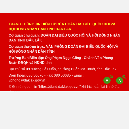
TRANG THÔNG TIN ĐIỆN TỬ CỦA ĐOÀN ĐẠI BIỂU QUỐC HỘI VÀ
HỘI ĐỒNG NHÂN DÂN TỈNH ĐẮK LẮK
Cơ quan chủ quản: ĐOÀN ĐẠI BIỂU QUỐC HỘI VÀ HỘI ĐỒNG NHÂN
DÂN TỈNH ĐẮK LẮK
Cơ quan thường trực: VĂN PHÒNG ĐOÀN ĐẠI BIỂU QUỐC HỘI VÀ
HỘI ĐỒNG NHÂN DÂN TỈNH
Trưởng Ban Biên tập: Ông Phạm Ngọc Công - Chánh Văn Phòng
Đoàn ĐBQH và HĐND tỉnh
Địa chỉ: số 09 đường Lê Duẩn, phường Buôn Ma Thuột, tỉnh Đắk Lắk
Điện thoại: 080 50670 - Fax: 080 50685 - Email:
vphdnd@daklak.gov.vn
© Ghi rõ nguồn tin "https://dbnd.daklak.gov.vn" khi trích dẫn lại tin từ địa
chỉ này.
Thực hiện bởi
VNPT Đắk Lắk