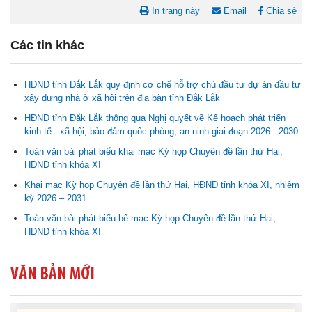
In trang này
Email
Chia sẻ
Các tin khác
HĐND tỉnh Đắk Lắk quy định cơ chế hỗ trợ chủ đầu tư dự án đầu tư
xây dựng nhà ở xã hội trên địa bàn tỉnh Đắk Lắk
HĐND tỉnh Đắk Lắk thông qua Nghị quyết về Kế hoạch phát triển
kinh tế - xã hội, bảo đảm quốc phòng, an ninh giai đoạn 2026 - 2030
Toàn văn bài phát biểu khai mạc Kỳ họp Chuyên đề lần thứ Hai,
Nghị quyết Cho ý kiến về cam kết bố trí nguồn vốn đối ứng ngân
HĐND tỉnh khóa XI
sách địa phương để thực hiện Dự án Xây dựng Trụ sở làm...
Khai mạc Kỳ họp Chuyên đề lần thứ Hai, HĐND tỉnh khóa XI, nhiệm
kỳ 2026 – 2031
Nghị quyết về việc phân bổ kế hoạch vốn đầu tư phát triển được
phép kéo dài thời gian sang năm 2026 thực hiện và giải...
Toàn văn bài phát biểu bế mạc Kỳ họp Chuyên đề lần thứ Hai,
HĐND tỉnh khóa XI
Nghị quyết Vê việc điều chinh và phân bổ chi tiết kế hoạch đầu tư
công năm 2026 nguồn vốn ngân sách địa phương (đợt 2)
VĂN BẢN MỚI
Nghị quyết Về chất vấn tại Kỳ họp thứ Hai, Hội đồng nhân dân tỉnh