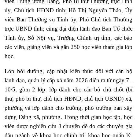
viên Trung ương Đảng, Phó Bí thư Thường trực Tỉnh
ủy, Chủ tịch HĐND tỉnh; Hồ Thị Nguyên Thảo, Ủy
viên Ban Thường vụ Tỉnh ủy, Phó Chủ tịch Thường
trực UBND tỉnh; cùng đại diện lãnh đạo Ban Tổ chức
Tỉnh ủy, Sở Nội vụ, Trường Chính trị tỉnh, các báo
cáo viên, giảng viên và gần 250 học viên tham gia lớp
học.
Lớp bồi dưỡng, cập nhật kiến thức đối với cán bộ
lãnh đạo, quản lý cấp xã năm 2026 diễn ra từ ngày 7 -
10/5, gồm 2 lớp: lớp dành cho cán bộ chủ chốt (bí
thư, phó bí thư, chủ tịch HĐND, chủ tịch UBND) xã,
phường và lớp dành cho trưởng, phó trưởng ban xây
dựng Đảng xã, phường. Trong thời gian học tập, học
viên được nghiên cứu 8 chuyên đề do các chuyên gia
đầu ngành về khoa học chính trị, khoa học quản lý,