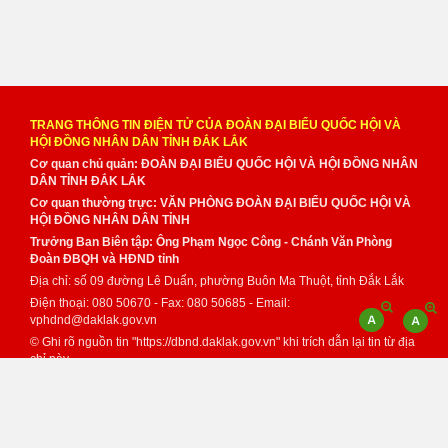
TRANG THÔNG TIN ĐIỆN TỬ CỦA ĐOÀN ĐẠI BIỂU QUỐC HỘI VÀ
HỘI ĐỒNG NHÂN DÂN TỈNH ĐẮK LẮK
Cơ quan chủ quản: ĐOÀN ĐẠI BIỂU QUỐC HỘI VÀ HỘI ĐỒNG NHÂN
DÂN TỈNH ĐẮK LẮK
Cơ quan thường trực: VĂN PHÒNG ĐOÀN ĐẠI BIỂU QUỐC HỘI VÀ
HỘI ĐỒNG NHÂN DÂN TỈNH
Trưởng Ban Biên tập: Ông Phạm Ngọc Công - Chánh Văn Phòng
Đoàn ĐBQH và HĐND tỉnh
Địa chỉ: số 09 đường Lê Duẩn, phường Buôn Ma Thuột, tỉnh Đắk Lắk
Điện thoại: 080 50670 - Fax: 080 50685 - Email:
vphdnd@daklak.gov.vn
© Ghi rõ nguồn tin "https://dbnd.daklak.gov.vn" khi trích dẫn lại tin từ địa
chỉ này.
Thực hiện bởi
VNPT Đắk Lắk