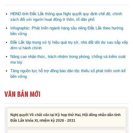
HĐND tỉnh Đắk Lắk thông qua Nghị quyết quy định chế độ, chính
sách đối với người hoạt động ở thôn, tổ dân phố
Infographic: Phát triển ngành hàng sầu riêng Đắk Lắk theo hướng
bền vững
Đắk Lắk tập trung xử lý hiệu quả trụ sở, nhà đất dôi dư sau sắp xếp
Nghị quyết Cho ý kiến về cam kết bố trí nguồn vốn đối ứng ngân
đơn vị hành chính
sách địa phương để thực hiện Dự án Xây dựng Trụ sở làm...
Nâng cao nhận thức, trách nhiệm trong phòng, chống và kiểm soát
ma túy
Nghị quyết về việc phân bổ kế hoạch vốn đầu tư phát triển được
phép kéo dài thời gian sang năm 2026 thực hiện và giải...
Tăng nguồn lực hỗ trợ đồng bào dân tộc thiểu số phát triển sinh kế
bền vững
Nghị quyết Vê việc điều chinh và phân bổ chi tiết kế hoạch đầu tư
công năm 2026 nguồn vốn ngân sách địa phương (đợt 2)
VĂN BẢN MỚI
Nghị quyết Về chất vấn tại Kỳ họp thứ Hai, Hội đồng nhân dân tỉnh
Đắk Lắk khóa XI, nhiệm kỳ 2026 - 2031
Nghị quyết Xác nhận kết quả bầu Ủy viên Ủy ban nhân dân tỉnh