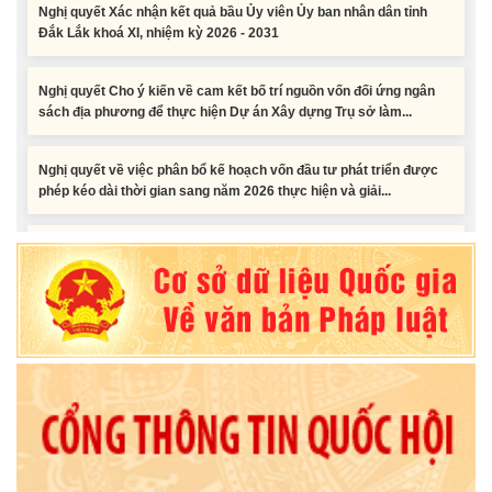
Đắk Lắk khoá XI, nhiệm kỳ 2026 - 2031
Nghị quyết Cho ý kiến về cam kết bố trí nguồn vốn đối ứng ngân
sách địa phương để thực hiện Dự án Xây dựng Trụ sở làm...
Nghị quyết về việc phân bổ kế hoạch vốn đầu tư phát triển được
phép kéo dài thời gian sang năm 2026 thực hiện và giải...
Nghị quyết Vê việc điều chinh và phân bổ chi tiết kế hoạch đầu tư
công năm 2026 nguồn vốn ngân sách địa phương (đợt 2)
Nghị quyết Về chất vấn tại Kỳ họp thứ Hai, Hội đồng nhân dân tỉnh
Đắk Lắk khóa XI, nhiệm kỳ 2026 - 2031
Nghị quyết Xác nhận kết quả bầu Ủy viên Ủy ban nhân dân tỉnh
Đắk Lắk khoá XI, nhiệm kỳ 2026 - 2031
Tiểu phẩm audio spot Tiếng Ê đê - TP25