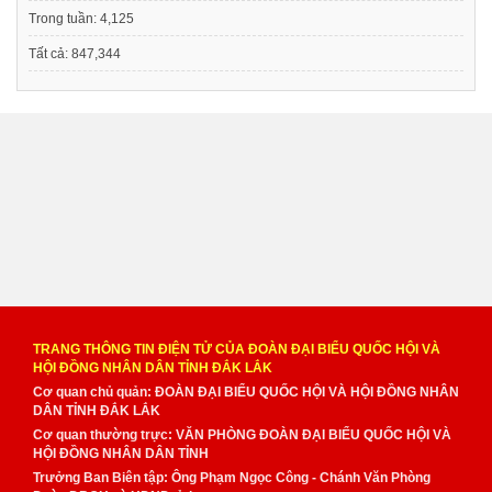
Trong tuần:
4,125
Tất cả:
847,344
TRANG THÔNG TIN ĐIỆN TỬ CỦA ĐOÀN ĐẠI BIỂU QUỐC HỘI VÀ
HỘI ĐỒNG NHÂN DÂN TỈNH ĐẮK LẮK
Cơ quan chủ quản: ĐOÀN ĐẠI BIỂU QUỐC HỘI VÀ HỘI ĐỒNG NHÂN
DÂN TỈNH ĐẮK LẮK
Cơ quan thường trực: VĂN PHÒNG ĐOÀN ĐẠI BIỂU QUỐC HỘI VÀ
HỘI ĐỒNG NHÂN DÂN TỈNH
Trưởng Ban Biên tập: Ông Phạm Ngọc Công - Chánh Văn Phòng