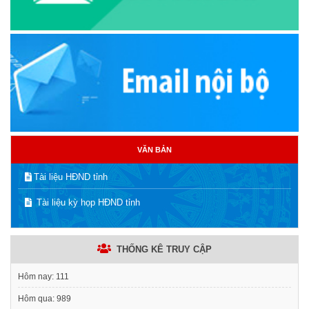
VĂN BẢN
Tài liệu HĐND tỉnh
Tài liệu kỳ họp HĐND tỉnh
THỐNG KÊ TRUY CẬP
Hôm nay:
111
Hôm qua:
989