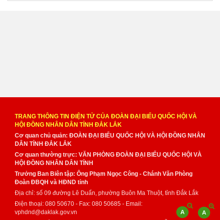
TRANG THÔNG TIN ĐIỆN TỬ CỦA ĐOÀN ĐẠI BIỂU QUỐC HỘI VÀ
HỘI ĐỒNG NHÂN DÂN TỈNH ĐẮK LẮK
Cơ quan chủ quản: ĐOÀN ĐẠI BIỂU QUỐC HỘI VÀ HỘI ĐỒNG NHÂN
DÂN TỈNH ĐẮK LẮK
Cơ quan thường trực: VĂN PHÒNG ĐOÀN ĐẠI BIỂU QUỐC HỘI VÀ
HỘI ĐỒNG NHÂN DÂN TỈNH
Trưởng Ban Biên tập: Ông Phạm Ngọc Công - Chánh Văn Phòng
Đoàn ĐBQH và HĐND tỉnh
Địa chỉ: số 09 đường Lê Duẩn, phường Buôn Ma Thuột, tỉnh Đắk Lắk
Điện thoại: 080 50670 - Fax: 080 50685 - Email:
vphdnd@daklak.gov.vn