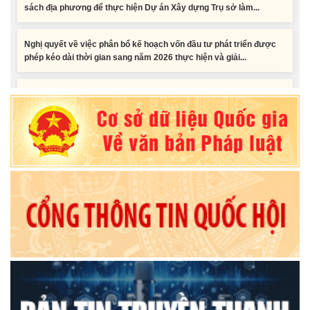
Nghị quyết về việc phân bổ kế hoạch vốn đầu tư phát triển được
phép kéo dài thời gian sang năm 2026 thực hiện và giải...
Nghị quyết Vê việc điều chinh và phân bổ chi tiết kế hoạch đầu tư
công năm 2026 nguồn vốn ngân sách địa phương (đợt 2)
Nghị quyết Về chất vấn tại Kỳ họp thứ Hai, Hội đồng nhân dân tỉnh
Đắk Lắk khóa XI, nhiệm kỳ 2026 - 2031
Nghị quyết Xác nhận kết quả bầu Ủy viên Ủy ban nhân dân tỉnh
Đắk Lắk khoá XI, nhiệm kỳ 2026 - 2031
Tiểu phẩm audio spot Tiếng Ê đê - TP25
Tiểu phẩm audio spot Tiếng Ê đê - TP24