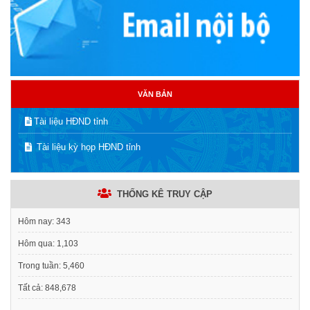
VĂN BẢN
Tài liệu HĐND tỉnh
Tài liệu kỳ họp HĐND tỉnh
THỐNG KÊ TRUY CẬP
Hôm nay:
343
Hôm qua:
1,103
Trong tuần:
5,460
Tất cả:
848,678