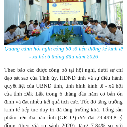
Quang cảnh hội nghị công bố số liệu thống kê kinh tế
- xã hội 6 tháng đầu năm 2026
Theo báo cáo được công bố tại hội nghị, dưới sự chỉ
đạo sát sao của Tỉnh ủy, HĐND tỉnh và sự điều hành
quyết liệt của UBND tỉnh, tình hình kinh tế - xã hội
của tỉnh Đắk Lắk trong 6 tháng đầu năm cơ bản ổn
định và đạt nhiều kết quả tích cực. Tốc độ tăng trưởng
kinh tế tiếp tục duy trì đà tăng trưởng khá. Tổng sản
phẩm trên địa bàn tỉnh (GRDP) ước đạt 79.499,8 tỷ
đồng (theo giá so sánh 2020), tăng 7,84% so với