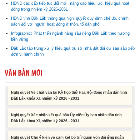
HĐND các cấp tiếp tục đổi mới, nâng cao hiệu lực, hiệu quả hoạt
động trong nhiệm kỳ 2026-2031
Nghị quyết Cho ý kiến về cam kết bố trí nguồn vốn đối ứng ngân
HĐND tỉnh Đắk Lắk thông qua Nghị quyết quy định chế độ, chính
sách địa phương để thực hiện Dự án Xây dựng Trụ sở làm...
sách đối với người hoạt động ở thôn, tổ dân phố
Infographic: Phát triển ngành hàng sầu riêng Đắk Lắk theo hướng
Nghị quyết về việc phân bổ kế hoạch vốn đầu tư phát triển được
bền vững
phép kéo dài thời gian sang năm 2026 thực hiện và giải...
Đắk Lắk tập trung xử lý hiệu quả trụ sở, nhà đất dôi dư sau sắp xếp
đơn vị hành chính
Nghị quyết Vê việc điều chinh và phân bổ chi tiết kế hoạch đầu tư
công năm 2026 nguồn vốn ngân sách địa phương (đợt 2)
VĂN BẢN MỚI
Nghị quyết Về chất vấn tại Kỳ họp thứ Hai, Hội đồng nhân dân tỉnh
Đắk Lắk khóa XI, nhiệm kỳ 2026 - 2031
Nghị quyết Xác nhận kết quả bầu Ủy viên Ủy ban nhân dân tỉnh
Đắk Lắk khoá XI, nhiệm kỳ 2026 - 2031
Nghị quyết Cho ý kiến về cam kết bố trí nguồn vốn đối ứng ngân
sách địa phương để thực hiện Dự án Xây dựng Trụ sở làm...