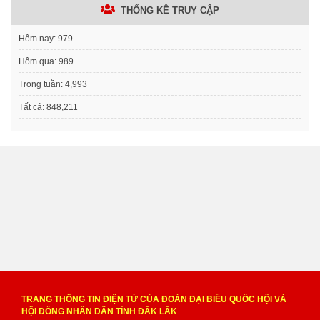
THỐNG KÊ TRUY CẬP
Hôm nay:
979
Hôm qua:
989
Trong tuần:
4,993
Tất cả:
848,211
TRANG THÔNG TIN ĐIỆN TỬ CỦA ĐOÀN ĐẠI BIỂU QUỐC HỘI VÀ
HỘI ĐỒNG NHÂN DÂN TỈNH ĐẮK LẮK