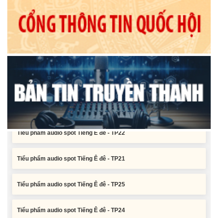
Nghị quyết Xác nhận kết quả bầu Ủy viên Ủy ban nhân dân tỉnh
Đắk Lắk khoá XI, nhiệm kỳ 2026 - 2031
Tiểu phẩm audio spot Tiếng Ê đê - TP25
Tiểu phẩm audio spot Tiếng Ê đê - TP24
Tiểu phẩm audio spot Tiếng Ê đê - TP23
Tiểu phẩm audio spot Tiếng Ê đê - TP22
Tiểu phẩm audio spot Tiếng Ê đê - TP21
Tiểu phẩm audio spot Tiếng Ê đê - TP25
Tiểu phẩm audio spot Tiếng Ê đê - TP24