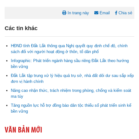
In trang này
Email
Chia sẻ
Các tin khác
HĐND tỉnh Đắk Lắk thông qua Nghị quyết quy định chế độ, chính
sách đối với người hoạt động ở thôn, tổ dân phố
Infographic: Phát triển ngành hàng sầu riêng Đắk Lắk theo hướng
bền vững
Đắk Lắk tập trung xử lý hiệu quả trụ sở, nhà đất dôi dư sau sắp xếp
Nghị quyết Cho ý kiến về cam kết bố trí nguồn vốn đối ứng ngân
đơn vị hành chính
sách địa phương để thực hiện Dự án Xây dựng Trụ sở làm...
Nâng cao nhận thức, trách nhiệm trong phòng, chống và kiểm soát
ma túy
Nghị quyết về việc phân bổ kế hoạch vốn đầu tư phát triển được
Tăng nguồn lực hỗ trợ đồng bào dân tộc thiểu số phát triển sinh kế
phép kéo dài thời gian sang năm 2026 thực hiện và giải...
bền vững
Nghị quyết Vê việc điều chinh và phân bổ chi tiết kế hoạch đầu tư
công năm 2026 nguồn vốn ngân sách địa phương (đợt 2)
VĂN BẢN MỚI