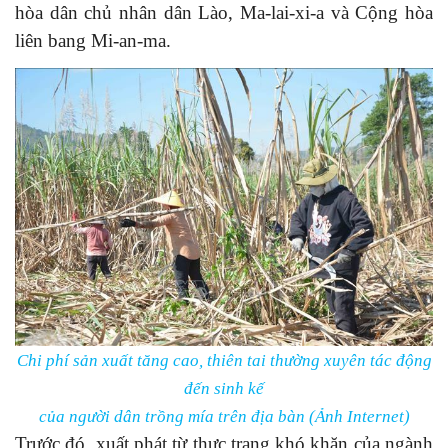
hòa dân chủ nhân dân Lào, Ma-lai-xi-a và Cộng hòa
liên bang Mi-an-ma.
Chi phí sản xuất tăng cao, thiên tai thường xuyên tác động
đến sinh kế
của người dân trồng mía trên địa bàn (Ảnh Internet)
Trước đó, xuất phát từ thực trạng khó khăn của ngành