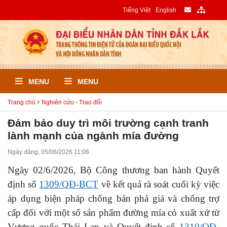
Tiếng Việt
English
MENU
MENU
Trang chủ
Nghiên cứu - Trao đổi
Đảm bảo duy trì môi trường cạnh tranh
lành mạnh của ngành mía đường
Ngày đăng: 05/06/2026 11:06
Ngày 02/6/2026, Bộ Công thương ban hành Quyết
định số
1309/QĐ-BCT
về kết quả rà soát cuối kỳ việc
áp dụng biện pháp chống bán phá giá và chống trợ
cấp đối với một số sản phẩm đường mía có xuất xứ từ
Vương quốc Thái Lan và Quyết định số
1310/QĐ-