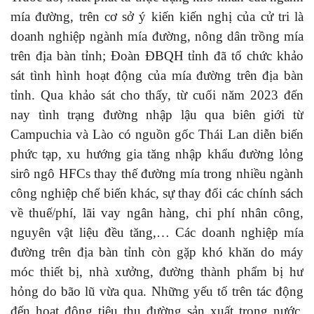
mía đường, trên cơ sở ý kiến kiến nghị của cử tri là
doanh nghiệp ngành mía đường, nông dân trồng mía
trên địa bàn tỉnh; Đoàn ĐBQH tỉnh đã tổ chức khảo
sát tình hình hoạt động của mía đường trên địa bàn
tỉnh. Qua khảo sát cho thấy, từ cuối năm 2023 đến
nay tình trạng đường nhập lậu qua biên giới từ
Campuchia và Lào có nguồn gốc Thái Lan diễn biến
phức tạp, xu hướng gia tăng nhập khẩu đường lỏng
sirô ngô HFCs thay thế đường mía trong nhiều ngành
công nghiệp chế biến khác, sự thay đổi các chính sách
về thuế/phí, lãi vay ngân hàng, chi phí nhân công,
nguyên vật liệu đều tăng,… Các doanh nghiệp mía
đường trên địa bàn tỉnh còn gặp khó khăn do máy
móc thiết bị, nhà xưởng, đường thành phẩm bị hư
hỏng do bão lũ vừa qua. Những yếu tố trên tác động
đến hoạt động tiêu thụ đường sản xuất trong nước,