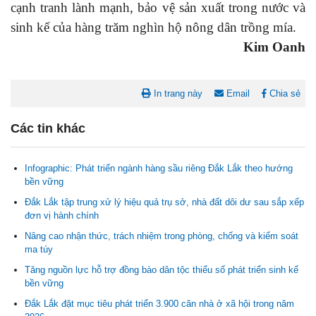
cạnh tranh lành mạnh, bảo vệ sản xuất trong nước và
sinh kế của hàng trăm nghìn hộ nông dân trồng mía.
Kim Oanh
In trang này
Email
Chia sẻ
Các tin khác
Infographic: Phát triển ngành hàng sầu riêng Đắk Lắk theo hướng
bền vững
Đắk Lắk tập trung xử lý hiệu quả trụ sở, nhà đất dôi dư sau sắp xếp
đơn vị hành chính
Nâng cao nhận thức, trách nhiệm trong phòng, chống và kiểm soát
Nghị quyết Cho ý kiến về cam kết bố trí nguồn vốn đối ứng ngân
ma túy
sách địa phương để thực hiện Dự án Xây dựng Trụ sở làm...
Tăng nguồn lực hỗ trợ đồng bào dân tộc thiểu số phát triển sinh kế
bền vững
Nghị quyết về việc phân bổ kế hoạch vốn đầu tư phát triển được
phép kéo dài thời gian sang năm 2026 thực hiện và giải...
Đắk Lắk đặt mục tiêu phát triển 3.900 căn nhà ở xã hội trong năm