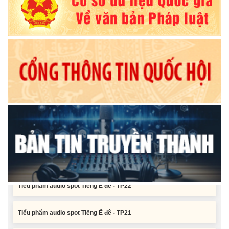
Nghị quyết Về chất vấn tại Kỳ họp thứ Hai, Hội đồng nhân dân tỉnh
Đắk Lắk khóa XI, nhiệm kỳ 2026 - 2031
Nghị quyết Xác nhận kết quả bầu Ủy viên Ủy ban nhân dân tỉnh
Đắk Lắk khoá XI, nhiệm kỳ 2026 - 2031
Tiểu phẩm audio spot Tiếng Ê đê - TP25
Tiểu phẩm audio spot Tiếng Ê đê - TP24
Tiểu phẩm audio spot Tiếng Ê đê - TP23
Tiểu phẩm audio spot Tiếng Ê đê - TP22
Tiểu phẩm audio spot Tiếng Ê đê - TP21
Tiểu phẩm audio spot Tiếng Ê đê - TP25