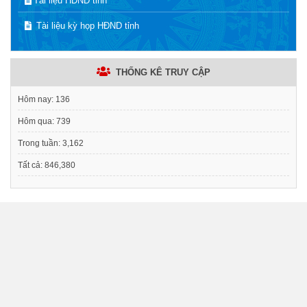
Tài liệu HĐND tỉnh
Tài liệu kỳ họp HĐND tỉnh
THỐNG KÊ TRUY CẬP
Hôm nay:
136
Hôm qua:
739
Trong tuần:
3,162
Tất cả:
846,380