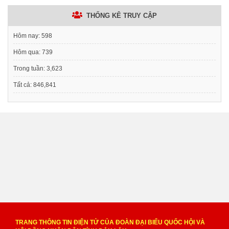
THỐNG KÊ TRUY CẬP
Hôm nay:
598
Hôm qua:
739
Trong tuần:
3,623
Tất cả:
846,841
TRANG THÔNG TIN ĐIỆN TỬ CỦA ĐOÀN ĐẠI BIỂU QUỐC HỘI VÀ