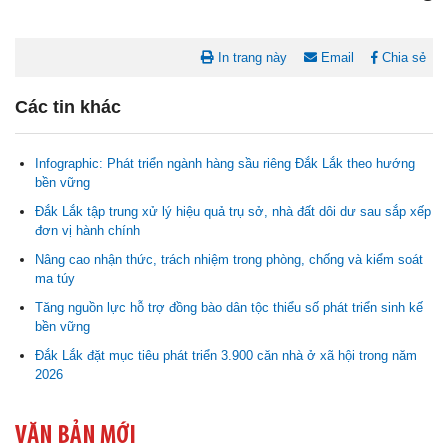
In trang này
Email
Chia sẻ
Các tin khác
Infographic: Phát triển ngành hàng sầu riêng Đắk Lắk theo hướng
bền vững
Đắk Lắk tập trung xử lý hiệu quả trụ sở, nhà đất dôi dư sau sắp xếp
đơn vị hành chính
Nghị quyết Cho ý kiến về cam kết bố trí nguồn vốn đối ứng ngân
Nâng cao nhận thức, trách nhiệm trong phòng, chống và kiểm soát
sách địa phương để thực hiện Dự án Xây dựng Trụ sở làm...
ma túy
Tăng nguồn lực hỗ trợ đồng bào dân tộc thiểu số phát triển sinh kế
Nghị quyết về việc phân bổ kế hoạch vốn đầu tư phát triển được
bền vững
phép kéo dài thời gian sang năm 2026 thực hiện và giải...
Đắk Lắk đặt mục tiêu phát triển 3.900 căn nhà ở xã hội trong năm
2026
Nghị quyết Vê việc điều chinh và phân bổ chi tiết kế hoạch đầu tư
công năm 2026 nguồn vốn ngân sách địa phương (đợt 2)
VĂN BẢN MỚI