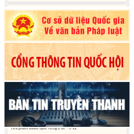
Nghị quyết Vê việc điều chinh và phân bổ chi tiết kế hoạch đầu tư
công năm 2026 nguồn vốn ngân sách địa phương (đợt 2)
Nghị quyết Về chất vấn tại Kỳ họp thứ Hai, Hội đồng nhân dân tỉnh
Đắk Lắk khóa XI, nhiệm kỳ 2026 - 2031
Nghị quyết Xác nhận kết quả bầu Ủy viên Ủy ban nhân dân tỉnh
Đắk Lắk khoá XI, nhiệm kỳ 2026 - 2031
Tiểu phẩm audio spot Tiếng Ê đê - TP25
Tiểu phẩm audio spot Tiếng Ê đê - TP24
Tiểu phẩm audio spot Tiếng Ê đê - TP23
Tiểu phẩm audio spot Tiếng Ê đê - TP22