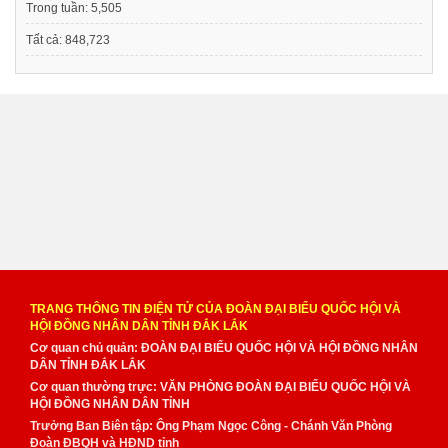
Trong tuần:
5,505
Tất cả:
848,723
TRANG THÔNG TIN ĐIỆN TỬ CỦA ĐOÀN ĐẠI BIỂU QUỐC HỘI VÀ
HỘI ĐỒNG NHÂN DÂN TỈNH ĐẮK LẮK
Cơ quan chủ quản: ĐOÀN ĐẠI BIỂU QUỐC HỘI VÀ HỘI ĐỒNG NHÂN
DÂN TỈNH ĐẮK LẮK
Cơ quan thường trực: VĂN PHÒNG ĐOÀN ĐẠI BIỂU QUỐC HỘI VÀ
HỘI ĐỒNG NHÂN DÂN TỈNH
Trưởng Ban Biên tập: Ông Phạm Ngọc Công - Chánh Văn Phòng
Đoàn ĐBQH và HĐND tỉnh