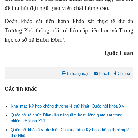
để thu hút đội ngũ giáo viên chất lượng cao.
Đoàn khảo sát tiến hành khảo sát thực tế
dự án
Trường Phổ thông nội trú liên cấp tiểu học và Trung
học cơ sở xã Buôn Đôn
./.
Quốc Luân
In trang này
Email
Chia sẻ
Các tin khác
Khai mạc Kỳ họp không thường lệ thứ Nhất, Quốc hội khóa XVI
Quốc hội tổ chức Diễn đàn nâng tầm hoạt động giám sát trong
nhiệm kỳ khóa XVI
Nghị quyết Cho ý kiến về cam kết bố trí nguồn vốn đối ứng ngân
sách địa phương để thực hiện Dự án Xây dựng Trụ sở làm...
Quốc hội khóa XVI dự kiến Chương trình Kỳ họp không thường lệ
thứ Nhất