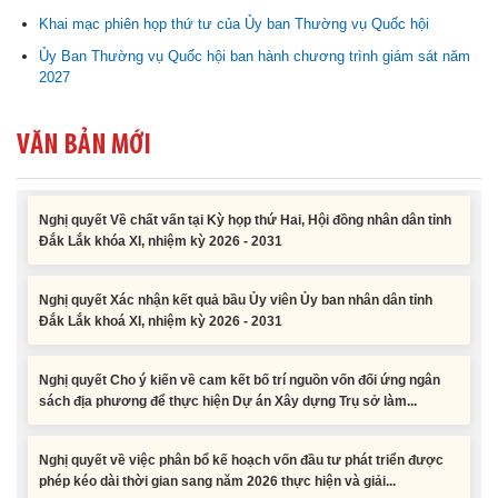
Khai mạc phiên họp thứ tư của Ủy ban Thường vụ Quốc hội
Nghị quyết về việc phân bổ kế hoạch vốn đầu tư phát triển được
phép kéo dài thời gian sang năm 2026 thực hiện và giải...
Ủy Ban Thường vụ Quốc hội ban hành chương trình giám sát năm
2027
Nghị quyết Vê việc điều chinh và phân bổ chi tiết kế hoạch đầu tư
công năm 2026 nguồn vốn ngân sách địa phương (đợt 2)
VĂN BẢN MỚI
Nghị quyết Về chất vấn tại Kỳ họp thứ Hai, Hội đồng nhân dân tỉnh
Đắk Lắk khóa XI, nhiệm kỳ 2026 - 2031
Nghị quyết Xác nhận kết quả bầu Ủy viên Ủy ban nhân dân tỉnh
Đắk Lắk khoá XI, nhiệm kỳ 2026 - 2031
Nghị quyết Cho ý kiến về cam kết bố trí nguồn vốn đối ứng ngân
sách địa phương để thực hiện Dự án Xây dựng Trụ sở làm...
Nghị quyết về việc phân bổ kế hoạch vốn đầu tư phát triển được
phép kéo dài thời gian sang năm 2026 thực hiện và giải...