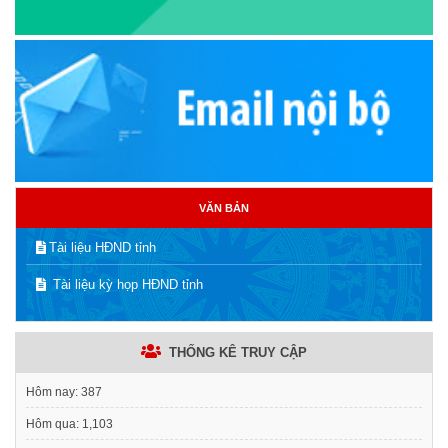
VĂN BẢN
Tài liệu HĐND tỉnh
Tài liệu kỳ họp HĐND tỉnh
THỐNG KÊ TRUY CẬP
Hôm nay:
387
Hôm qua:
1,103