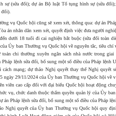
h sự (sửa đổi); dự án Bộ luật Tố tụng hình sự (sửa đổi)
 đổi).
ờng vụ Quốc hội cũng sẽ xem xét, thông qua: dự án Pháp
 Tòa án nhân dân xem xét, quyết định việc đưa người nghi
đến dưới 18 tuổi đi cai nghiện bắt buộc (sửa đổi toàn di
 của Ủy ban Thường vụ Quốc hội về nguyên tắc, tiêu chí 
 toán chi thường xuyên ngân sách nhà nước trong giai
 Pháp lệnh sửa đổi, bổ sung một số điều của Pháp lệnh 
i cách mạng; dự thảo Nghị quyết thay thế Nghị quyết 
gày 29/11/2024 của Ủy ban Thường vụ Quốc hội về vi
n viên cao cấp đối với đại biểu Quốc hội hoạt động chu
chức vụ, chức danh thuộc thẩm quyền quản lý của Ủy ba
ự án Pháp lệnh sửa đổi, bổ sung một số điều của Pháp lện
hảo Nghị quyết của Ủy ban Thường vụ Quốc hội quy định 
thi hành Luật Hoạt động giám sát của Quốc hội và Hộ