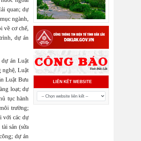
Tiểu phẩm audio spot Tiếng Ê đê -
ải quan; dự
TP21
h mục ngành,
i về cơ chế,
rình, dự án
 dự án Luật
g nghệ, Luật
 án Luật Bưu
LIÊN KẾT WEBSITE
àng loạt; dự
thủ tục hành
môi trường;
 với các dự
tài sản (sửa
công; dự án