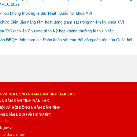
 APEC 2027
 họp không thường lệ thứ Nhất, Quốc hội khóa XVI
 chức Diễn đàn nâng tầm hoạt động giám sát trong nhiệm kỳ khóa XVI
óa XVI dự kiến Chương trình Kỳ họp không thường lệ thứ Nhất
àn ĐBQH tỉnh tham gia Đoàn khảo sát của Hội đồng dân tộc của Quốc hội
I VÀ HỘI ĐỒNG NHÂN DÂN TỈNH ĐẮK LẮK
NG NHÂN DÂN TỈNH ĐẮK LẮK
 HỘI VÀ HỘI ĐỒNG NHÂN DÂN TỈNH
̀ng Đoàn ĐBQH và HĐND tỉnh
k Lắk
k.gov.vn
n từ địa chỉ này.