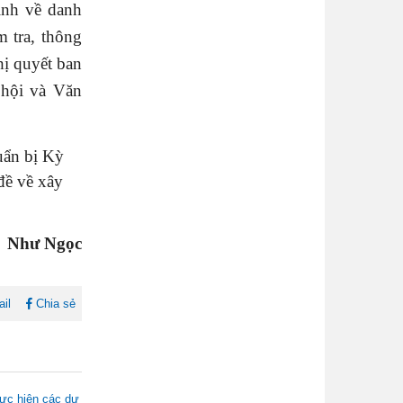
ịnh về danh
 tra, thông
hị quyết ban
 hội và Văn
uẩn bị Kỳ
đề về xây
Như Ngọc
il
Chia sẻ
hực hiện các dự