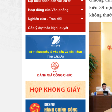
Đại biểu nhân dân với cử tri
kiến 39 nộ
Hoạt động của Văn phòng
không thườ
Nghiên cứu - Trao đổi
Góp ý dự thảo Nghị quyết