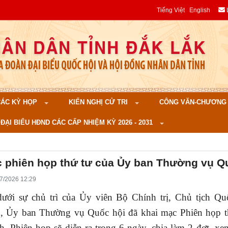
Tiếng Việt
English
 CÁC KỲ HỌP
KIẾN NGHỊ CỬ TRI
CÔNG VĂN-CHƯƠNG TR
ĐẠI BIỂU HĐND CÁC CẤP NHIỆM KỲ 2026 - 2031
 phiên họp thứ tư của Ủy ban Thường vụ Q
7/2026 12:29
dưới sự chủ trì của Ủy viên Bộ Chính trị, Chủ tịch Qu
 Ủy ban Thường vụ Quốc hội đã khai mạc Phiên họp t
h, Phiên họp sẽ diễn ra trong 6 ngày, chia làm 2 đợt, xe