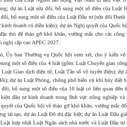
ồng; dự án Luật sửa đổi, bổ sung một số điều của Luật H
 đổi, bổ sung một số điều của Luật Đầu tư (sửa đổi Dan
 kinh doanh có điều kiện); dự án Nghị quyết của Quốc hộ
 đặc thù để tháo gỡ khó khăn, vướng mắc cho các công t
i nghị cấp cao APEC 2027.
ó, Ủy ban Thường vụ Quốc hội xem xét, cho ý kiến về:
 sung một số điều của 4 luật (gồm: Luật Chuyển giao côn
 Luật Giao dịch điện tử, Luật Tần số vô tuyến điện); dự
đổi); dự án Luật Phòng, chống phổ biến vũ khí hủy diệt h
 đổi, bổ sung một số điều của 10 luật có liên quan đến 
u kiện đầu tư kinh doanh trong lĩnh vực nông nghiệp và 
 quyết của Quốc hội về tháo gỡ khó khăn, vướng mắc đối
ng tái tạo; dự án Luật Đô thị đặc biệt; dự án Luật Đấu giá 
n Luật hợp nhất Luật Ngân sách nhà nước và Luật Đầu tư 