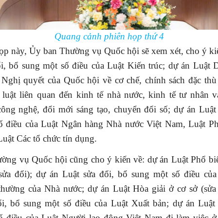
Quang cảnh phiên họp thứ 4
ọp này, Ủy ban Thường vụ Quốc hội sẽ xem xét, cho ý ki
i, bổ sung một số điều của Luật Kiến trúc; dự án Luật 
 Nghị quyết của Quốc hội về cơ chế, chính sách đặc thù
luật liên quan đến kinh tế nhà nước, kinh tế tư nhân 
công nghệ, đổi mới sáng tạo, chuyển đổi số; dự án Luật 
ố điều của Luật Ngân hàng Nhà nước Việt Nam, Luật P
 Luật Các tổ chức tín dụng.
ờng vụ Quốc hội cũng cho ý kiến về: dự án Luật Phổ biế
(sửa đổi); dự án Luật sửa đổi, bổ sung một số điều của
thường của Nhà nước; dự án Luật Hòa giải ở cơ sở (sửa 
ổi, bổ sung một số điều của Luật Xuất bản; dự án Luật 
ố điều của Luật Người lao động Việt Nam đi làm việc ở