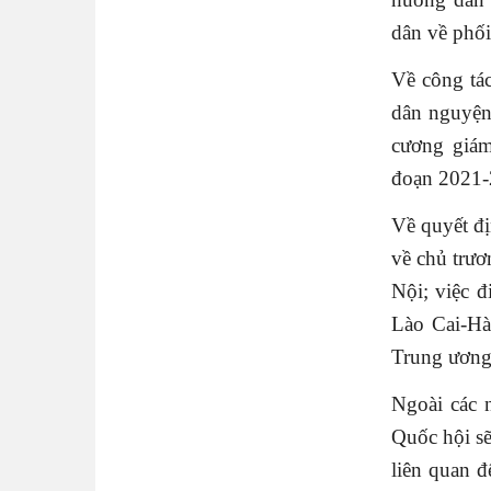
dân về phối
Về công tá
dân nguyện
cương giám
đoạn 2021-
Về quyết đ
về chủ trư
Nội; việc 
Lào Cai-Hà
Trung ương
Ngoài các 
Quốc hội sẽ
liên quan 