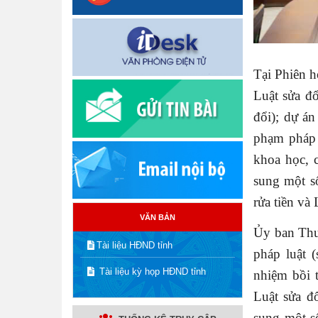
Tại Phiên h
Luật sửa đổ
đổi); dự án
phạm pháp 
khoa học, 
sung một s
rửa tiền và
VĂN BẢN
Ủy ban Thư
Tài liệu HĐND tỉnh
pháp luật 
Tài liệu kỳ họp HĐND tỉnh
nhiệm bồi 
Luật sửa đ
sung một s