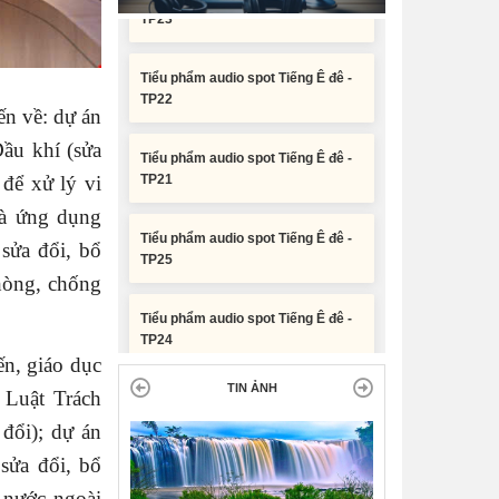
phân bổ chi tiết kế hoạch đầu tư
công năm 2026 nguồn vốn ngân
Tiểu phẩm audio spot Tiếng Ê đê -
sách địa phương (đợt 2)
TP22
Nghị quyết Về chất vấn tại Kỳ họp
ến về: dự án
Tiểu phẩm audio spot Tiếng Ê đê -
thứ Hai, Hội đồng nhân dân tỉnh
TP21
Dầu khí (sửa
Đắk Lắk khóa XI, nhiệm kỳ 2026 -
2031
 để xử lý vi
Tiểu phẩm audio spot Tiếng Ê đê -
và ứng dụng
TP25
Nghị quyết Xác nhận kết quả bầu
sửa đổi, bổ
Ủy viên Ủy ban nhân dân tỉnh Đắk
Lắk khoá XI, nhiệm kỳ 2026 - 2031
hòng, chống
Tiểu phẩm audio spot Tiếng Ê đê -
TP24
n, giáo dục
Tiểu phẩm audio spot Tiếng Ê đê -
TP23
TIN ẢNH
 Luật Trách
đổi); dự án
Tiểu phẩm audio spot Tiếng Ê đê -
sửa đổi, bổ
TP22
 nước ngoài