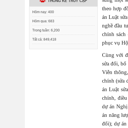
THỐNG KÊ TRUY CẬP
theo hợp đ
Hôm nay:
400
án Luật sửa
Hôm qua:
683
nghề đầu tư
Trong tuần:
6,200
chính sách
Tất cả:
849,418
phục vụ Hộ
Cùng với đ
sửa đổi, bổ
Viễn thông,
chính (sửa 
án Luật sửa
chính, điề
dự án Nghị
án năng lượ
đổi); dự á