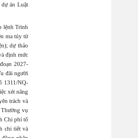
; dự án Luật
 lệnh Trình
ện ma túy từ
ện); dự thảo
và định mức
 đoạn 2027-
Ưu đãi người
số 1311/NQ-
ệc xét nâng
yên trách và
n Thường vụ
h Chi phí tố
chi tiết và
i đồng nhân