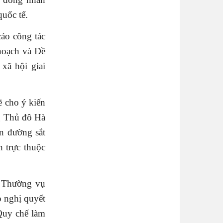
quốc tế.
áo công tác
hoạch và Đề
xã hội giai
 cho ý kiến
g Thủ đô Hà
n đường sắt
 trực thuộc
n Thường vụ
o nghị quyết
Quy chế làm