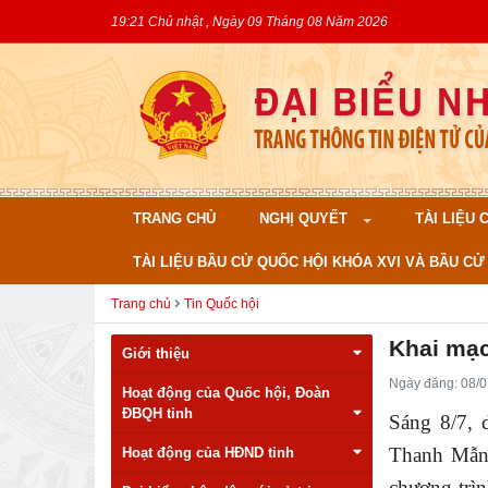
19:21 Chủ nhật , Ngày 09 Tháng 08 Năm 2026
TRANG CHỦ
NGHỊ QUYẾT
TÀI LIỆU
TÀI LIỆU BẦU CỬ QUỐC HỘI KHÓA XVI VÀ BẦU CỬ 
Trang chủ
Tin Quốc hội
Khai mạc
Giới thiệu
Ngày đăng: 08/0
Hoạt động của Quốc hội, Đoàn
ĐBQH tỉnh
Sáng 8/7, 
Thanh Mẫn,
Hoạt động của HĐND tỉnh
chương trìn