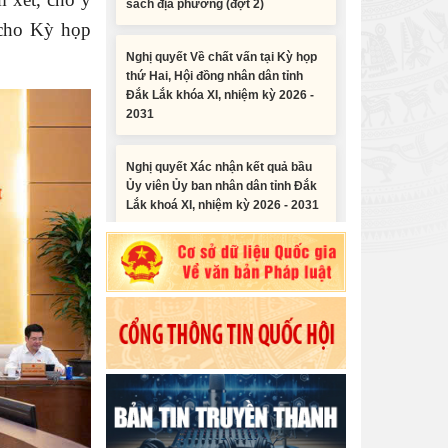
Nghị quyết Về chất vấn tại Kỳ họp
 cho Kỳ họp
thứ Hai, Hội đồng nhân dân tỉnh
Đắk Lắk khóa XI, nhiệm kỳ 2026 -
2031
Nghị quyết Xác nhận kết quả bầu
Ủy viên Ủy ban nhân dân tỉnh Đắk
Lắk khoá XI, nhiệm kỳ 2026 - 2031
Nghị quyết Cho ý kiến về cam kết
bố trí nguồn vốn đối ứng ngân sách
địa phương để thực hiện Dự án
Tiểu phẩm audio spot Tiếng Ê đê -
Xây dựng Trụ sở làm...
TP25
Nghị quyết về việc phân bổ kế
Tiểu phẩm audio spot Tiếng Ê đê -
hoạch vốn đầu tư phát triển được
TP24
phép kéo dài thời gian sang năm
2026 thực hiện và giải...
Tiểu phẩm audio spot Tiếng Ê đê -
TP23
Nghị quyết Vê việc điều chinh và