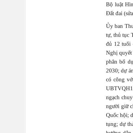
Bộ luật Hìn
Đất đai (sửa
Ủy ban Thư
tự, thủ tục
đủ 12 tuổi 
Nghị quyết
phân bổ dự
2030; dự án
có công vớ
UBTVQH15 n
ngạch chuyê
người giữ 
Quốc hội; d
tụng; dự t
hướng dẫn 