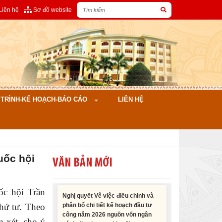
Liên hệ
Sơ đồ website
Nghị quyết Cho ý kiến về cam kết
bố trí nguồn vốn đối ứng ngân sách
địa phương để thực hiện Dự án
Xây dựng Trụ sở làm...
ÌNH-KẾ HOẠCH-BÁO CÁO
LIÊN HỆ
Nghị quyết về việc phân bổ kế
hoạch vốn đầu tư phát triển được
phép kéo dài thời gian sang năm
2026 thực hiện và giải...
uốc hội
VĂN BẢN MỚI
Nghị quyết Vê việc điều chinh và
phân bổ chi tiết kế hoạch đầu tư
ốc hội Trần
công năm 2026 nguồn vốn ngân
sách địa phương (đợt 2)
hứ tư. Theo
m xét, cho ý