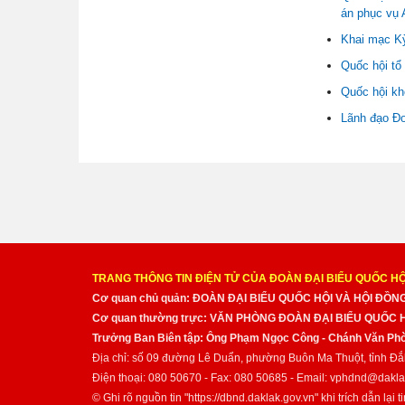
án phục vụ
Khai mạc Kỳ
Quốc hội tổ
Quốc hội kh
Lãnh đạo Đo
TRANG THÔNG TIN ĐIỆN TỬ CỦA ĐOÀN ĐẠI BIỂU QUỐC HỘ
Cơ quan chủ quản: ĐOÀN ĐẠI BIỂU QUỐC HỘI VÀ HỘI ĐỒ
Cơ quan thường trực: VĂN PHÒNG ĐOÀN ĐẠI BIỂU QUỐC
Trưởng Ban Biên tập: Ông Phạm Ngọc Công - Chánh Văn Pho
Địa chỉ: số 09 đường Lê Duẩn, phường Buôn Ma Thuột, tỉnh Đắ
Điện thoại: 080 50670 - Fax: 080 50685 - Email: vphdnd@dakla
© Ghi rõ nguồn tin "https://dbnd.daklak.gov.vn" khi trích dẫn lại ti