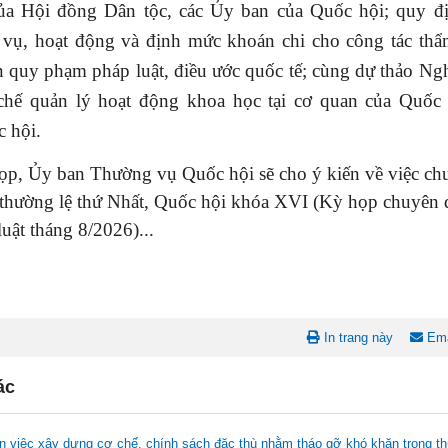
ủa Hội đồng Dân tộc, các Ủy ban của Quốc hội; quy đ
vụ, hoạt động và định mức khoán chi cho công tác thẩm
 quy phạm pháp luật, điều ước quốc tế; cùng dự thảo Ng
hế quản lý hoạt động khoa học tại cơ quan của Quốc
 hội.
ọp, Ủy ban Thường vụ Quốc hội sẽ cho ý kiến về việc ch
thường lệ thứ Nhất, Quốc hội khóa XVI (Kỳ họp chuyên 
uật tháng 8/2026)...
In trang này
Ema
ác
n việc xây dựng cơ chế, chính sách đặc thù nhằm tháo gỡ khó khăn trong t