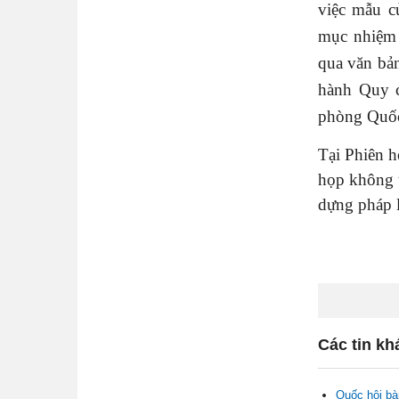
việc mẫu c
mục nhiệm 
qua văn bản
hành Quy c
phòng Quốc
Tại Phiên h
họp không 
dựng pháp l
Các tin kh
Quốc hội bà