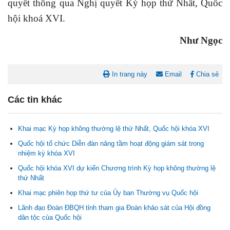
quyết thông qua Nghị quyết Kỳ họp thứ Nhất, Quốc
hội khoá XVI.
Như Ngọc
In trang này
Email
Chia sẻ
Các tin khác
Khai mạc Kỳ họp không thường lệ thứ Nhất, Quốc hội khóa XVI
Quốc hội tổ chức Diễn đàn nâng tầm hoạt động giám sát trong
nhiệm kỳ khóa XVI
Nghị quyết Cho ý kiến về cam kết bố trí nguồn vốn đối ứng ngân
sách địa phương để thực hiện Dự án Xây dựng Trụ sở làm...
Quốc hội khóa XVI dự kiến Chương trình Kỳ họp không thường lệ
thứ Nhất
Khai mạc phiên họp thứ tư của Ủy ban Thường vụ Quốc hội
Nghị quyết về việc phân bổ kế hoạch vốn đầu tư phát triển được
phép kéo dài thời gian sang năm 2026 thực hiện và giải...
Lãnh đạo Đoàn ĐBQH tỉnh tham gia Đoàn khảo sát của Hội đồng
dân tộc của Quốc hội
Nghị quyết Vê việc điều chinh và phân bổ chi tiết kế hoạch đầu tư