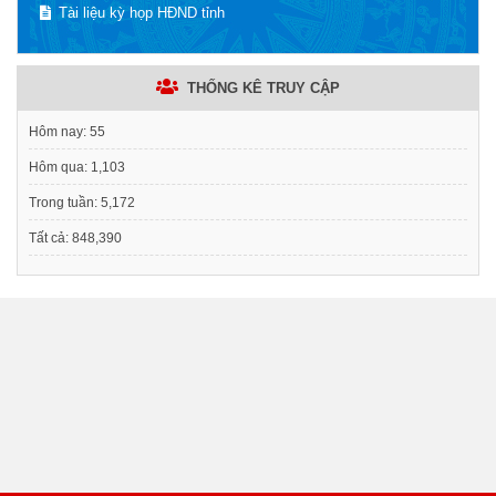
Tài liệu kỳ họp HĐND tỉnh
THỐNG KÊ TRUY CẬP
Hôm nay:
55
Hôm qua:
1,103
Trong tuần:
5,172
Tất cả:
848,390