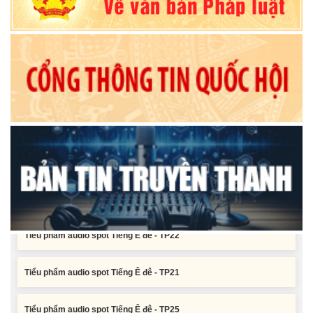
Đắk Lắk khóa XI, nhiệm kỳ 2026 - 2031
Nghị quyết Xác nhận kết quả bầu Ủy viên Ủy ban nhân dân tỉnh
Đắk Lắk khoá XI, nhiệm kỳ 2026 - 2031
Tiểu phẩm audio spot Tiếng Ê đê - TP25
Tiểu phẩm audio spot Tiếng Ê đê - TP24
Tiểu phẩm audio spot Tiếng Ê đê - TP23
Tiểu phẩm audio spot Tiếng Ê đê - TP22
Tiểu phẩm audio spot Tiếng Ê đê - TP21
Tiểu phẩm audio spot Tiếng Ê đê - TP25