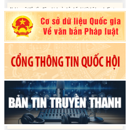
công năm 2026 nguồn vốn ngân sách địa phương (đợt 2)
Nghị quyết Về chất vấn tại Kỳ họp thứ Hai, Hội đồng nhân dân tỉnh
Đắk Lắk khóa XI, nhiệm kỳ 2026 - 2031
Nghị quyết Xác nhận kết quả bầu Ủy viên Ủy ban nhân dân tỉnh
Đắk Lắk khoá XI, nhiệm kỳ 2026 - 2031
Tiểu phẩm audio spot Tiếng Ê đê - TP25
Tiểu phẩm audio spot Tiếng Ê đê - TP24
Tiểu phẩm audio spot Tiếng Ê đê - TP23
Tiểu phẩm audio spot Tiếng Ê đê - TP22
Tiểu phẩm audio spot Tiếng Ê đê - TP21