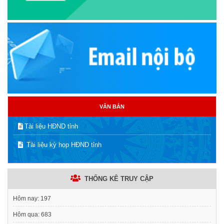
VĂN BẢN
Tài liệu HĐND tỉnh
Tài liệu kỳ họp HĐND tỉnh
THỐNG KÊ TRUY CẬP
Hôm nay:
197
Hôm qua:
683