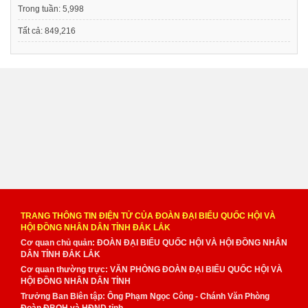
Trong tuần:
5,998
Tất cả:
849,216
TRANG THÔNG TIN ĐIỆN TỬ CỦA ĐOÀN ĐẠI BIỂU QUỐC HỘI VÀ
HỘI ĐỒNG NHÂN DÂN TỈNH ĐẮK LẮK
Cơ quan chủ quản: ĐOÀN ĐẠI BIỂU QUỐC HỘI VÀ HỘI ĐỒNG NHÂN
DÂN TỈNH ĐẮK LẮK
Cơ quan thường trực: VĂN PHÒNG ĐOÀN ĐẠI BIỂU QUỐC HỘI VÀ
HỘI ĐỒNG NHÂN DÂN TỈNH
Trưởng Ban Biên tập: Ông Phạm Ngọc Công - Chánh Văn Phòng
Đoàn ĐBQH và HĐND tỉnh