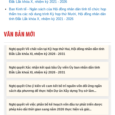
Nghị quyết về việc phân bổ kế hoạch vốn đầu tư phát triển được
Đắk Lắk khóa X, nhiệm kỳ 2021 - 2026
phép kéo dài thời gian sang năm 2026 thực hiện và giải...
Ban Kinh tế - Ngân sách của Hội đồng nhân dân tỉnh tổ chức họp
thẩm tra các nội dung trình Kỳ họp thứ Mười, Hội đồng nhân dân
tỉnh Đắk Lắk khóa X, nhiệm kỳ 2021 - 2026
Nghị quyết Vê việc điều chinh và phân bổ chi tiết kế hoạch đầu tư
công năm 2026 nguồn vốn ngân sách địa phương (đợt 2)
VĂN BẢN MỚI
Nghị quyết Về chất vấn tại Kỳ họp thứ Hai, Hội đồng nhân dân tỉnh
Đắk Lắk khóa XI, nhiệm kỳ 2026 - 2031
Nghị quyết Xác nhận kết quả bầu Ủy viên Ủy ban nhân dân tỉnh
Đắk Lắk khoá XI, nhiệm kỳ 2026 - 2031
Nghị quyết Cho ý kiến về cam kết bố trí nguồn vốn đối ứng ngân
sách địa phương để thực hiện Dự án Xây dựng Trụ sở làm...
Nghị quyết về việc phân bổ kế hoạch vốn đầu tư phát triển được
phép kéo dài thời gian sang năm 2026 thực hiện và giải...
Nghị quyết Vê việc điều chinh và phân bổ chi tiết kế hoạch đầu tư