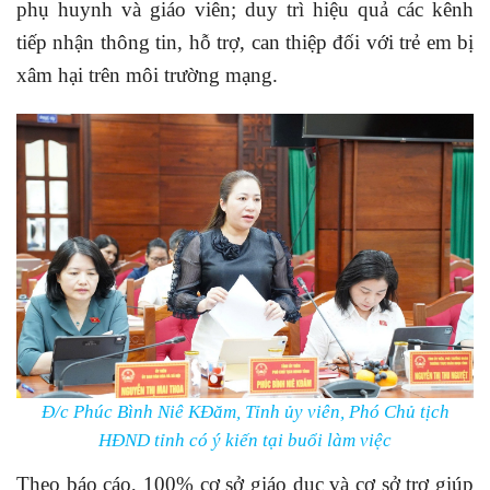
phụ huynh và giáo viên; duy trì hiệu quả các kênh
tiếp nhận thông tin, hỗ trợ, can thiệp đối với trẻ em bị
xâm hại trên môi trường mạng.
Đ/c Phúc Bình Niê KĐăm, Tỉnh ủy viên, Phó Chủ tịch
HĐND tỉnh có ý kiến tại buổi làm việc
Theo báo cáo, 100% cơ sở giáo dục và cơ sở trợ giúp