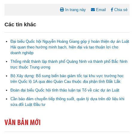
In trang này
Email
Chia sẻ
Các tin khác
Đại biểu Quốc hội Nguyễn Hoàng Giang góp ý hoàn thiện dự án Luật
Hải quan theo hướng minh bạch, hiện đại và tạo thuận lợi cho
doanh nghiệp
Nghị quyết Cho ý kiến về cam kết bố trí nguồn vốn đối ứng ngân
sách địa phương để thực hiện Dự án Xây dựng Trụ sở làm...
Thống nhất thành lập thành phố Quảng Ninh và thành phố Bắc Ninh
trực thuộc Trung ương
Nghị quyết về việc phân bổ kế hoạch vốn đầu tư phát triển được
Bộ Xây dựng: Bổ sung biển báo giảm tốc tại khu vực trường học
phép kéo dài thời gian sang năm 2026 thực hiện và giải...
trên Quốc lộ 1A qua đèo Quán Cau thuộc địa phận tỉnh Đắk Lắk
Đoàn đại biểu Quốc hội tỉnh thảo luận tại Tổ về các dự án Luật
Nghị quyết Vê việc điều chinh và phân bổ chi tiết kế hoạch đầu tư
Cần bảo đảm chuyển tiếp thông suốt, quản lý dựa trên dữ liệu khi
công năm 2026 nguồn vốn ngân sách địa phương (đợt 2)
sửa đổi Luật Đầu tư
Nghị quyết Về chất vấn tại Kỳ họp thứ Hai, Hội đồng nhân dân tỉnh
VĂN BẢN MỚI
Đắk Lắk khóa XI, nhiệm kỳ 2026 - 2031