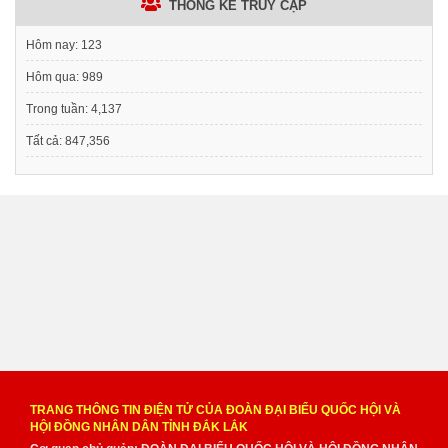
THỐNG KÊ TRUY CẬP
Hôm nay:
123
Hôm qua:
989
Trong tuần:
4,137
Tất cả:
847,356
TRANG THÔNG TIN ĐIỆN TỬ CỦA ĐOÀN ĐẠI BIỂU QUỐC HỘI VÀ
HỘI ĐỒNG NHÂN DÂN TỈNH ĐẮK LẮK