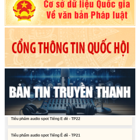
Nghị quyết Về chất vấn tại Kỳ họp thứ Hai, Hội đồng nhân dân tỉnh
Đắk Lắk khóa XI, nhiệm kỳ 2026 - 2031
Nghị quyết Xác nhận kết quả bầu Ủy viên Ủy ban nhân dân tỉnh
Đắk Lắk khoá XI, nhiệm kỳ 2026 - 2031
Tiểu phẩm audio spot Tiếng Ê đê - TP25
Tiểu phẩm audio spot Tiếng Ê đê - TP24
Tiểu phẩm audio spot Tiếng Ê đê - TP23
Tiểu phẩm audio spot Tiếng Ê đê - TP22
Tiểu phẩm audio spot Tiếng Ê đê - TP21