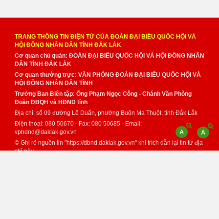
TRANG THÔNG TIN ĐIỆN TỬ CỦA ĐOÀN ĐẠI BIỂU QUỐC HỘI VÀ
HỘI ĐỒNG NHÂN DÂN TỈNH ĐẮK LẮK
Cơ quan chủ quản: ĐOÀN ĐẠI BIỂU QUỐC HỘI VÀ HỘI ĐỒNG NHÂN
DÂN TỈNH ĐẮK LẮK
Cơ quan thường trực: VĂN PHÒNG ĐOÀN ĐẠI BIỂU QUỐC HỘI VÀ
HỘI ĐỒNG NHÂN DÂN TỈNH
Trưởng Ban Biên tập: Ông Phạm Ngọc Công - Chánh Văn Phòng
Đoàn ĐBQH và HĐND tỉnh
Địa chỉ: số 09 đường Lê Duẩn, phường Buôn Ma Thuột, tỉnh Đắk Lắk
Điện thoại: 080 50670 - Fax: 080 50685 - Email:
vphdnd@daklak.gov.vn
© Ghi rõ nguồn tin "https://dbnd.daklak.gov.vn" khi trích dẫn lại tin từ địa
chỉ này.
Thực hiện bởi
VNPT Đắk Lắk
Đã kết nối EMC