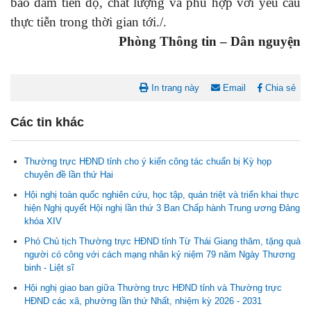
bảo đảm tiến độ, chất lượng và phù hợp với yêu cầu
thực tiễn trong thời gian tới./.
Phòng Thông tin – Dân nguyện
In trang này
Email
Chia sẻ
Các tin khác
Thường trực HĐND tỉnh cho ý kiến công tác chuẩn bị Kỳ họp
chuyên đề lần thứ Hai
Hội nghị toàn quốc nghiên cứu, học tập, quán triệt và triển khai thực
hiện Nghị quyết Hội nghị lần thứ 3 Ban Chấp hành Trung ương Đảng
khóa XIV
Phó Chủ tịch Thường trực HĐND tỉnh Từ Thái Giang thăm, tặng quà
Nghị quyết Cho ý kiến về cam kết bố trí nguồn vốn đối ứng ngân
người có công với cách mạng nhân kỷ niệm 79 năm Ngày Thương
sách địa phương để thực hiện Dự án Xây dựng Trụ sở làm...
binh - Liệt sĩ
Hội nghị giao ban giữa Thường trực HĐND tỉnh và Thường trực
Nghị quyết về việc phân bổ kế hoạch vốn đầu tư phát triển được
HĐND các xã, phường lần thứ Nhất, nhiệm kỳ 2026 - 2031
phép kéo dài thời gian sang năm 2026 thực hiện và giải...