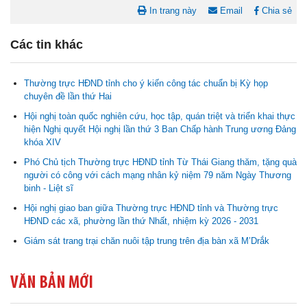
In trang này
Email
Chia sẻ
Các tin khác
Thường trực HĐND tỉnh cho ý kiến công tác chuẩn bị Kỳ họp
Nghị quyết Cho ý kiến về cam kết bố trí nguồn vốn đối ứng ngân
chuyên đề lần thứ Hai
sách địa phương để thực hiện Dự án Xây dựng Trụ sở làm...
Hội nghị toàn quốc nghiên cứu, học tập, quán triệt và triển khai thực
hiện Nghị quyết Hội nghị lần thứ 3 Ban Chấp hành Trung ương Đảng
Nghị quyết về việc phân bổ kế hoạch vốn đầu tư phát triển được
khóa XIV
phép kéo dài thời gian sang năm 2026 thực hiện và giải...
Phó Chủ tịch Thường trực HĐND tỉnh Từ Thái Giang thăm, tặng quà
người có công với cách mạng nhân kỷ niệm 79 năm Ngày Thương
Nghị quyết Vê việc điều chinh và phân bổ chi tiết kế hoạch đầu tư
binh - Liệt sĩ
công năm 2026 nguồn vốn ngân sách địa phương (đợt 2)
Hội nghị giao ban giữa Thường trực HĐND tỉnh và Thường trực
HĐND các xã, phường lần thứ Nhất, nhiệm kỳ 2026 - 2031
Nghị quyết Về chất vấn tại Kỳ họp thứ Hai, Hội đồng nhân dân tỉnh
Giám sát trang trại chăn nuôi tập trung trên địa bàn xã M’Drắk
Đắk Lắk khóa XI, nhiệm kỳ 2026 - 2031
VĂN BẢN MỚI
Nghị quyết Xác nhận kết quả bầu Ủy viên Ủy ban nhân dân tỉnh
Đắk Lắk khoá XI, nhiệm kỳ 2026 - 2031