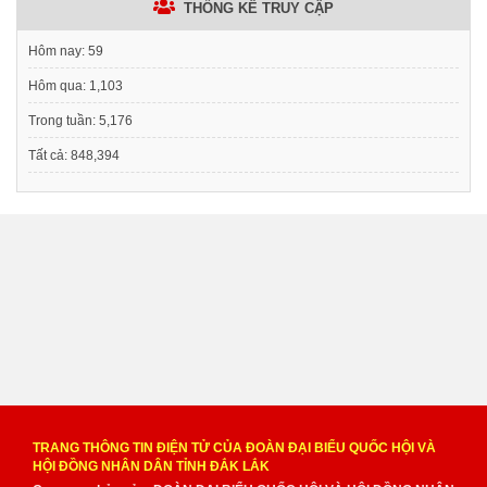
THỐNG KÊ TRUY CẬP
Hôm nay:
59
Hôm qua:
1,103
Trong tuần:
5,176
Tất cả:
848,394
TRANG THÔNG TIN ĐIỆN TỬ CỦA ĐOÀN ĐẠI BIỂU QUỐC HỘI VÀ
HỘI ĐỒNG NHÂN DÂN TỈNH ĐẮK LẮK