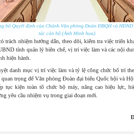
ông bố Quyết định của Chánh Văn phòng Đoàn ĐBQH và HĐND t
tác cán bộ (Ảnh Minh họa)
ó trách nhiệm hướng dẫn, theo dõi, kiểm tra việc triển kha
ND tỉnh quản lý biên chế, vị trí việc làm và các nội du
nh hiện hành.
yệt danh mục vị trí việc làm và tỷ lệ công chức bố trí theo
sở quan trọng để Văn phòng Đoàn đại biểu Quốc hội và Hộ
iếp tục kiện toàn tổ chức bộ máy, nâng cao hiệu lực, hi
ng yêu cầu nhiệm vụ trong giai đoạn mới.
D