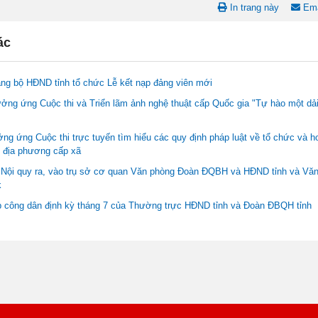
In trang này
Ema
ác
ảng bộ HĐND tỉnh tổ chức Lễ kết nạp đảng viên mới
ởng ứng Cuộc thi và Triển lãm ảnh nghệ thuật cấp Quốc gia "Tự hào một dả
ởng ứng Cuộc thi trực tuyến tìm hiểu các quy định pháp luật về tổ chức và h
 địa phương cấp xã
: Nội quy ra, vào trụ sở cơ quan Văn phòng Đoàn ĐQBH và HĐND tỉnh và V
k
p công dân định kỳ tháng 7 của Thường trực HĐND tỉnh và Đoàn ĐBQH tỉnh