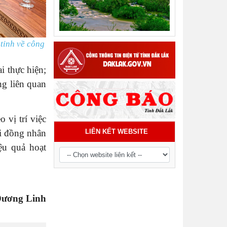
Tiểu phẩm audio spot Tiếng Ê đê -
TP21
ỉnh về công
i thực hiện;
ng liên quan
 vị trí việc
LIÊN KẾT WEBSITE
i đồng nhân
ệu quả hoạt
ương Linh