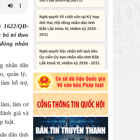
Nghị quyết Về chất vấn tại Kỳ họp
thứ Hai, Hội đồng nhân dân tỉnh
Đắk Lắk khóa XI, nhiệm kỳ 2026 -
2031
ố 1622/QĐ-
 bố trí theo
Nghị quyết Xác nhận kết quả bầu
i đồng nhân
Ủy viên Ủy ban nhân dân tỉnh Đắk
Lắk khoá XI, nhiệm kỳ 2026 - 2031
ng nhân dân
Nghị quyết Cho ý kiến về cam kết
ạo, quản lý;
bố trí nguồn vốn đối ứng ngân sách
 làm hỗ trợ,
địa phương để thực hiện Dự án
Tiểu phẩm audio spot Tiếng Ê đê -
Xây dựng Trụ sở làm...
TP25
 làm, làm cơ
Nghị quyết về việc phân bổ kế
Tiểu phẩm audio spot Tiếng Ê đê -
hoạch vốn đầu tư phát triển được
đánh giá và
TP24
phép kéo dài thời gian sang năm
p luật.
2026 thực hiện và giải...
Tiểu phẩm audio spot Tiếng Ê đê -
ân dân tỉnh
TP23
Nghị quyết Vê việc điều chinh và