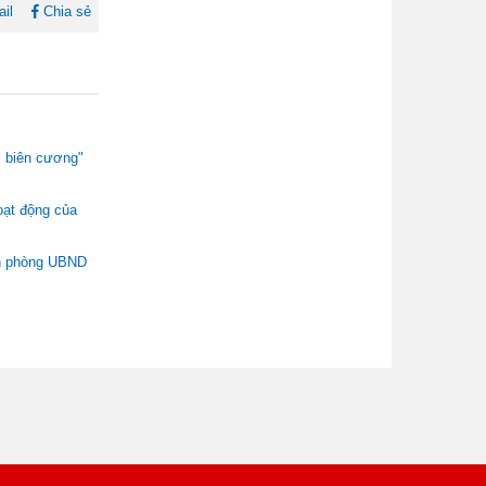
il
Chia sẻ
i biên cương"
oạt động của
ăn phòng UBND