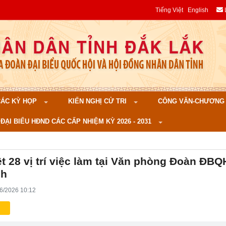
Tiếng Việt
English
 CÁC KỲ HỌP
KIẾN NGHỊ CỬ TRI
CÔNG VĂN-CHƯƠNG TR
ĐẠI BIỂU HĐND CÁC CẤP NHIỆM KỲ 2026 - 2031
t 28 vị trí việc làm tại Văn phòng Đoàn ĐBQ
nh
6/2026 10:12