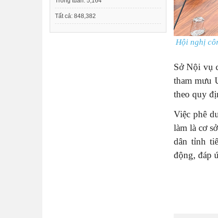
Trong tuần:
5,164
Tất cả:
848,382
Hội nghị c
Sở Nội vụ c
tham mưu UB
theo quy đị
Việc phê du
làm là cơ 
dân tỉnh t
động, đáp ứ