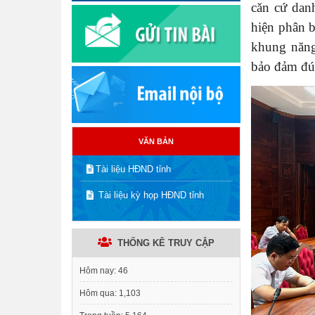
căn cứ dan
hiện phân b
khung năng
bảo đảm đú
VĂN BẢN
Tài liệu HĐND tỉnh
Tài liệu kỳ họp HĐND tỉnh
THỐNG KÊ TRUY CẬP
Hôm nay:
46
Hôm qua:
1,103