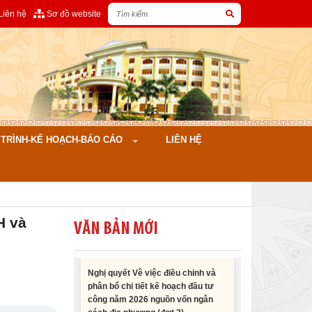
Liên hệ
Sơ đồ website
Nghị quyết Cho ý kiến về cam kết
bố trí nguồn vốn đối ứng ngân sách
địa phương để thực hiện Dự án
Xây dựng Trụ sở làm...
ÌNH-KẾ HOẠCH-BÁO CÁO
LIÊN HỆ
Nghị quyết về việc phân bổ kế
hoạch vốn đầu tư phát triển được
phép kéo dài thời gian sang năm
2026 thực hiện và giải...
H và
VĂN BẢN MỚI
Nghị quyết Vê việc điều chinh và
phân bổ chi tiết kế hoạch đầu tư
công năm 2026 nguồn vốn ngân
sách địa phương (đợt 2)