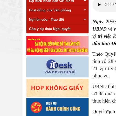
Đại biểu nhân dân với cử tri
Hoạt động của Văn phòng
Nghiên cứu - Trao đổi
Ngày 29/5
UBND về việ
Góp ý dự thảo Nghị quyết
vị trí việ
dân tỉnh Đ
Theo Quyết
tỉnh có 28 
21 vị trí v
phục vụ.
UBND tỉnh đ
sở để quản
thực hiện c
Quyết định