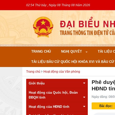
02:54 Thứ bảy , Ngày 08 Tháng 08 Năm 2026
TRANG CHỦ
NGHỊ QUYẾT
TÀI LIỆU
TÀI LIỆU BẦU CỬ QUỐC HỘI KHÓA XVI VÀ BẦU CỬ 
Trang chủ
Hoạt động của Văn phòng
Phê duyệ
Giới thiệu
HĐND tỉ
Hoạt động của Quốc hội, Đoàn
Ngày đăng: 08/0
ĐBQH tỉnh
Bài đọc:
Hoạt động của HĐND tỉnh