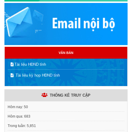
VĂN BẢN
Tài liệu HĐND tỉnh
Tài liệu kỳ họp HĐND tỉnh
THỐNG KÊ TRUY CẬP
Hôm nay:
50
Hôm qua:
683
Trong tuần:
5,851