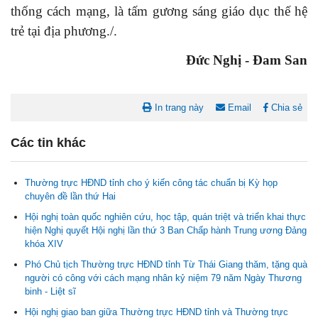
thống cách mạng, là tấm gương sáng giáo dục thế hệ
trẻ tại địa phương./.
Đức Nghị - Đam San
In trang này
Email
Chia sẻ
Các tin khác
Thường trực HĐND tỉnh cho ý kiến công tác chuẩn bị Kỳ họp
chuyên đề lần thứ Hai
Hội nghị toàn quốc nghiên cứu, học tập, quán triệt và triển khai thực
hiện Nghị quyết Hội nghị lần thứ 3 Ban Chấp hành Trung ương Đảng
khóa XIV
Nghị quyết Cho ý kiến về cam kết bố trí nguồn vốn đối ứng ngân
Phó Chủ tịch Thường trực HĐND tỉnh Từ Thái Giang thăm, tặng quà
sách địa phương để thực hiện Dự án Xây dựng Trụ sở làm...
người có công với cách mạng nhân kỷ niệm 79 năm Ngày Thương
binh - Liệt sĩ
Hội nghị giao ban giữa Thường trực HĐND tỉnh và Thường trực
Nghị quyết về việc phân bổ kế hoạch vốn đầu tư phát triển được