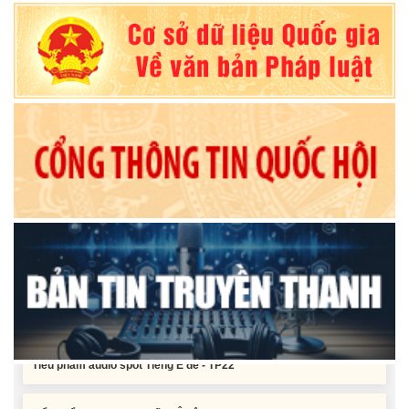
Nghị quyết Về chất vấn tại Kỳ họp thứ Hai, Hội đồng nhân dân tỉnh
Đắk Lắk khóa XI, nhiệm kỳ 2026 - 2031
Nghị quyết Xác nhận kết quả bầu Ủy viên Ủy ban nhân dân tỉnh
Đắk Lắk khoá XI, nhiệm kỳ 2026 - 2031
Tiểu phẩm audio spot Tiếng Ê đê - TP25
Tiểu phẩm audio spot Tiếng Ê đê - TP24
Tiểu phẩm audio spot Tiếng Ê đê - TP23
Tiểu phẩm audio spot Tiếng Ê đê - TP22
Tiểu phẩm audio spot Tiếng Ê đê - TP21