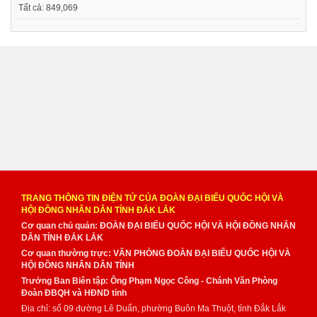
Tất cả:
849,069
TRANG THÔNG TIN ĐIỆN TỬ CỦA ĐOÀN ĐẠI BIỂU QUỐC HỘI VÀ
HỘI ĐỒNG NHÂN DÂN TỈNH ĐẮK LẮK
Cơ quan chủ quản: ĐOÀN ĐẠI BIỂU QUỐC HỘI VÀ HỘI ĐỒNG NHÂN
DÂN TỈNH ĐẮK LẮK
Cơ quan thường trực: VĂN PHÒNG ĐOÀN ĐẠI BIỂU QUỐC HỘI VÀ
HỘI ĐỒNG NHÂN DÂN TỈNH
Trưởng Ban Biên tập: Ông Phạm Ngọc Công - Chánh Văn Phòng
Đoàn ĐBQH và HĐND tỉnh
Địa chỉ: số 09 đường Lê Duẩn, phường Buôn Ma Thuột, tỉnh Đắk Lắk