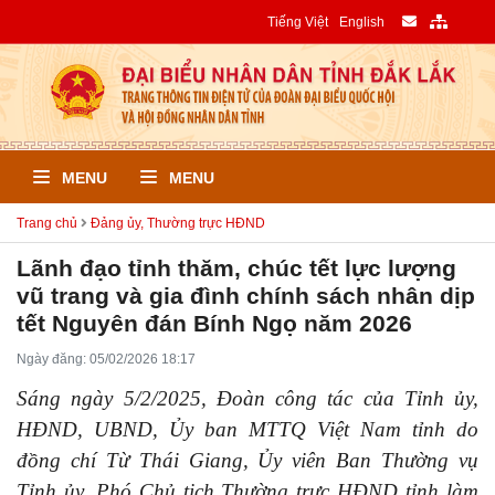
Tiếng Việt
English
MENU
MENU
Trang chủ
Đảng ủy, Thường trực HĐND
Lãnh đạo tỉnh thăm, chúc tết lực lượng
vũ trang và gia đình chính sách nhân dịp
tết Nguyên đán Bính Ngọ năm 2026
Ngày đăng: 05/02/2026 18:17
Sáng ngày 5/2/2025, Đoàn công tác của Tỉnh ủy,
HĐND, UBND, Ủy ban MTTQ Việt Nam tỉnh do
đồng chí Từ Thái Giang, Ủy viên Ban Thường vụ
Tỉnh ủy, Phó Chủ tịch Thường trực HĐND tỉnh làm