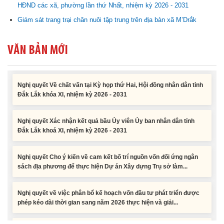
HĐND các xã, phường lần thứ Nhất, nhiệm kỳ 2026 - 2031
phép kéo dài thời gian sang năm 2026 thực hiện và giải...
Giám sát trang trại chăn nuôi tập trung trên địa bàn xã M’Drắk
Nghị quyết Vê việc điều chinh và phân bổ chi tiết kế hoạch đầu tư
công năm 2026 nguồn vốn ngân sách địa phương (đợt 2)
VĂN BẢN MỚI
Nghị quyết Về chất vấn tại Kỳ họp thứ Hai, Hội đồng nhân dân tỉnh
Đắk Lắk khóa XI, nhiệm kỳ 2026 - 2031
Nghị quyết Xác nhận kết quả bầu Ủy viên Ủy ban nhân dân tỉnh
Đắk Lắk khoá XI, nhiệm kỳ 2026 - 2031
Nghị quyết Cho ý kiến về cam kết bố trí nguồn vốn đối ứng ngân
sách địa phương để thực hiện Dự án Xây dựng Trụ sở làm...
Nghị quyết về việc phân bổ kế hoạch vốn đầu tư phát triển được
phép kéo dài thời gian sang năm 2026 thực hiện và giải...
Nghị quyết Vê việc điều chinh và phân bổ chi tiết kế hoạch đầu tư
công năm 2026 nguồn vốn ngân sách địa phương (đợt 2)