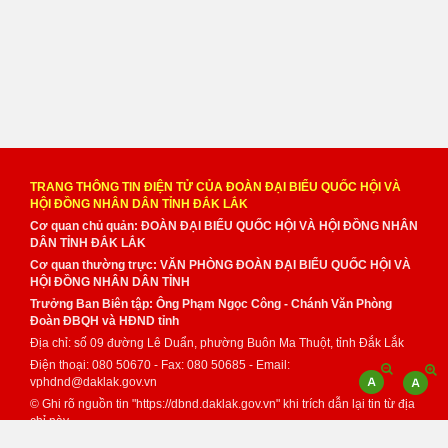
TRANG THÔNG TIN ĐIỆN TỬ CỦA ĐOÀN ĐẠI BIỂU QUỐC HỘI VÀ
HỘI ĐỒNG NHÂN DÂN TỈNH ĐẮK LẮK
Cơ quan chủ quản: ĐOÀN ĐẠI BIỂU QUỐC HỘI VÀ HỘI ĐỒNG NHÂN
DÂN TỈNH ĐẮK LẮK
Cơ quan thường trực: VĂN PHÒNG ĐOÀN ĐẠI BIỂU QUỐC HỘI VÀ
HỘI ĐỒNG NHÂN DÂN TỈNH
Trưởng Ban Biên tập: Ông Phạm Ngọc Công - Chánh Văn Phòng
Đoàn ĐBQH và HĐND tỉnh
Địa chỉ: số 09 đường Lê Duẩn, phường Buôn Ma Thuột, tỉnh Đắk Lắk
Điện thoại: 080 50670 - Fax: 080 50685 - Email:
vphdnd@daklak.gov.vn
© Ghi rõ nguồn tin "https://dbnd.daklak.gov.vn" khi trích dẫn lại tin từ địa
chỉ này.
Thực hiện bởi
VNPT Đắk Lắk