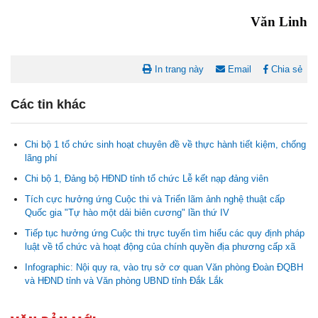
Văn Linh
In trang này
Email
Chia sẻ
Các tin khác
Chi bộ 1 tổ chức sinh hoạt chuyên đề về thực hành tiết kiệm, chống
lãng phí
Chi bộ 1, Đảng bộ HĐND tỉnh tổ chức Lễ kết nạp đảng viên
Tích cực hưởng ứng Cuộc thi và Triển lãm ảnh nghệ thuật cấp
Nghị quyết Cho ý kiến về cam kết bố trí nguồn vốn đối ứng ngân
Quốc gia "Tự hào một dải biên cương" lần thứ IV
sách địa phương để thực hiện Dự án Xây dựng Trụ sở làm...
Tiếp tục hưởng ứng Cuộc thi trực tuyến tìm hiểu các quy định pháp
luật về tổ chức và hoạt động của chính quyền địa phương cấp xã
Nghị quyết về việc phân bổ kế hoạch vốn đầu tư phát triển được
phép kéo dài thời gian sang năm 2026 thực hiện và giải...
Infographic: Nội quy ra, vào trụ sở cơ quan Văn phòng Đoàn ĐQBH
và HĐND tỉnh và Văn phòng UBND tỉnh Đắk Lắk
Nghị quyết Vê việc điều chinh và phân bổ chi tiết kế hoạch đầu tư
công năm 2026 nguồn vốn ngân sách địa phương (đợt 2)