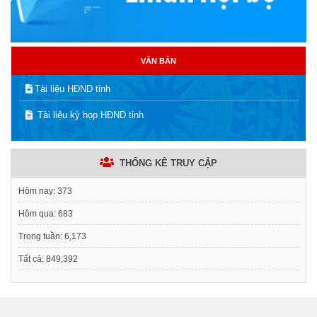
VĂN BẢN
Tài liệu HĐND tỉnh
Tài liệu kỳ họp HĐND tỉnh
THỐNG KÊ TRUY CẬP
Hôm nay:
373
Hôm qua:
683
Trong tuần:
6,173
Tất cả:
849,392