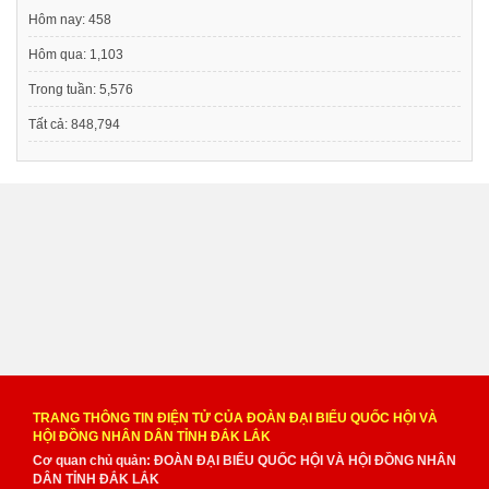
Hôm nay:
458
Hôm qua:
1,103
Trong tuần:
5,576
Tất cả:
848,794
TRANG THÔNG TIN ĐIỆN TỬ CỦA ĐOÀN ĐẠI BIỂU QUỐC HỘI VÀ
HỘI ĐỒNG NHÂN DÂN TỈNH ĐẮK LẮK
Cơ quan chủ quản: ĐOÀN ĐẠI BIỂU QUỐC HỘI VÀ HỘI ĐỒNG NHÂN
DÂN TỈNH ĐẮK LẮK