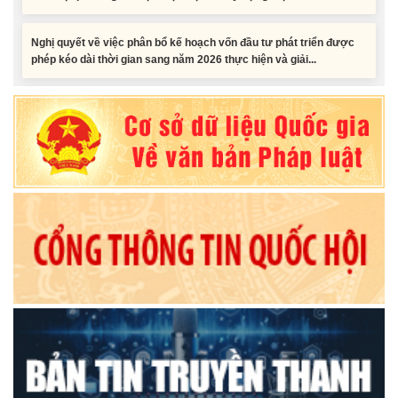
Nghị quyết về việc phân bổ kế hoạch vốn đầu tư phát triển được
phép kéo dài thời gian sang năm 2026 thực hiện và giải...
Nghị quyết Vê việc điều chinh và phân bổ chi tiết kế hoạch đầu tư
công năm 2026 nguồn vốn ngân sách địa phương (đợt 2)
Nghị quyết Về chất vấn tại Kỳ họp thứ Hai, Hội đồng nhân dân tỉnh
Đắk Lắk khóa XI, nhiệm kỳ 2026 - 2031
Nghị quyết Xác nhận kết quả bầu Ủy viên Ủy ban nhân dân tỉnh
Đắk Lắk khoá XI, nhiệm kỳ 2026 - 2031
Tiểu phẩm audio spot Tiếng Ê đê - TP25
Tiểu phẩm audio spot Tiếng Ê đê - TP24
Tiểu phẩm audio spot Tiếng Ê đê - TP23