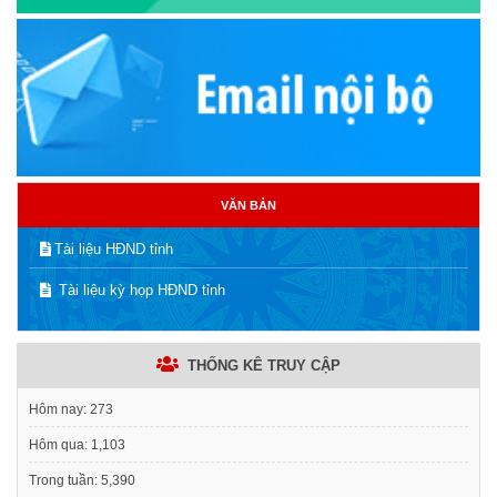
VĂN BẢN
Tài liệu HĐND tỉnh
Tài liệu kỳ họp HĐND tỉnh
THỐNG KÊ TRUY CẬP
Hôm nay:
273
Hôm qua:
1,103
Trong tuần:
5,390