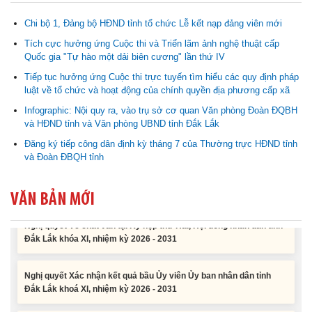
Chi bộ 1, Đảng bộ HĐND tỉnh tổ chức Lễ kết nạp đảng viên mới
Tích cực hưởng ứng Cuộc thi và Triển lãm ảnh nghệ thuật cấp
Nghị quyết Cho ý kiến về cam kết bố trí nguồn vốn đối ứng ngân
Quốc gia "Tự hào một dải biên cương" lần thứ IV
sách địa phương để thực hiện Dự án Xây dựng Trụ sở làm...
Tiếp tục hưởng ứng Cuộc thi trực tuyến tìm hiểu các quy định pháp
luật về tổ chức và hoạt động của chính quyền địa phương cấp xã
Nghị quyết về việc phân bổ kế hoạch vốn đầu tư phát triển được
Infographic: Nội quy ra, vào trụ sở cơ quan Văn phòng Đoàn ĐQBH
phép kéo dài thời gian sang năm 2026 thực hiện và giải...
và HĐND tỉnh và Văn phòng UBND tỉnh Đắk Lắk
Đăng ký tiếp công dân định kỳ tháng 7 của Thường trực HĐND tỉnh
Nghị quyết Vê việc điều chinh và phân bổ chi tiết kế hoạch đầu tư
và Đoàn ĐBQH tỉnh
công năm 2026 nguồn vốn ngân sách địa phương (đợt 2)
VĂN BẢN MỚI
Nghị quyết Về chất vấn tại Kỳ họp thứ Hai, Hội đồng nhân dân tỉnh
Đắk Lắk khóa XI, nhiệm kỳ 2026 - 2031
Nghị quyết Xác nhận kết quả bầu Ủy viên Ủy ban nhân dân tỉnh
Đắk Lắk khoá XI, nhiệm kỳ 2026 - 2031
Nghị quyết Cho ý kiến về cam kết bố trí nguồn vốn đối ứng ngân