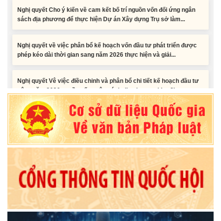
sách địa phương để thực hiện Dự án Xây dựng Trụ sở làm...
Nghị quyết về việc phân bổ kế hoạch vốn đầu tư phát triển được
phép kéo dài thời gian sang năm 2026 thực hiện và giải...
Nghị quyết Vê việc điều chinh và phân bổ chi tiết kế hoạch đầu tư
công năm 2026 nguồn vốn ngân sách địa phương (đợt 2)
Nghị quyết Về chất vấn tại Kỳ họp thứ Hai, Hội đồng nhân dân tỉnh
Đắk Lắk khóa XI, nhiệm kỳ 2026 - 2031
Nghị quyết Xác nhận kết quả bầu Ủy viên Ủy ban nhân dân tỉnh
Đắk Lắk khoá XI, nhiệm kỳ 2026 - 2031
Tiểu phẩm audio spot Tiếng Ê đê - TP25
Tiểu phẩm audio spot Tiếng Ê đê - TP24