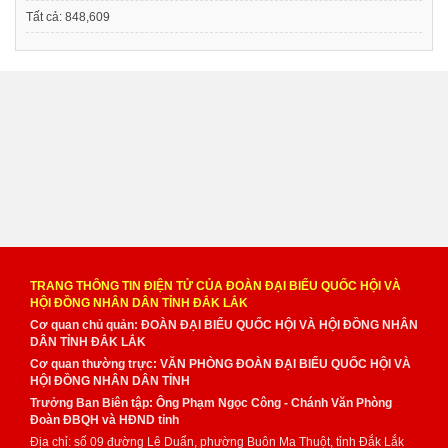
Tất cả:
848,609
TRANG THÔNG TIN ĐIỆN TỬ CỦA ĐOÀN ĐẠI BIỂU QUỐC HỘI VÀ
HỘI ĐỒNG NHÂN DÂN TỈNH ĐẮK LẮK
Cơ quan chủ quản: ĐOÀN ĐẠI BIỂU QUỐC HỘI VÀ HỘI ĐỒNG NHÂN
DÂN TỈNH ĐẮK LẮK
Cơ quan thường trực: VĂN PHÒNG ĐOÀN ĐẠI BIỂU QUỐC HỘI VÀ
HỘI ĐỒNG NHÂN DÂN TỈNH
Trưởng Ban Biên tập: Ông Phạm Ngọc Công - Chánh Văn Phòng
Đoàn ĐBQH và HĐND tỉnh
Địa chỉ: số 09 đường Lê Duẩn, phường Buôn Ma Thuột, tỉnh Đắk Lắk