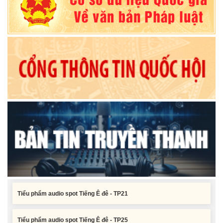
Nghị quyết Xác nhận kết quả bầu Ủy viên Ủy ban nhân dân tỉnh
Đắk Lắk khoá XI, nhiệm kỳ 2026 - 2031
Tiểu phẩm audio spot Tiếng Ê đê - TP25
Tiểu phẩm audio spot Tiếng Ê đê - TP24
Tiểu phẩm audio spot Tiếng Ê đê - TP23
Tiểu phẩm audio spot Tiếng Ê đê - TP22
Tiểu phẩm audio spot Tiếng Ê đê - TP21
Tiểu phẩm audio spot Tiếng Ê đê - TP25