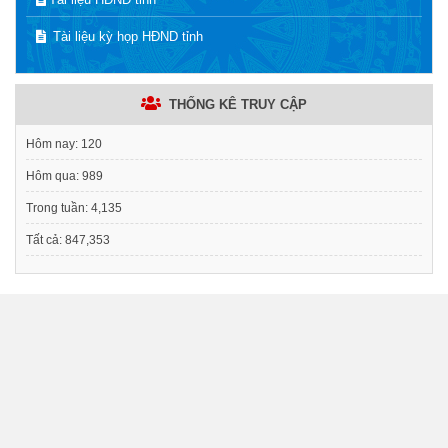
Tài liệu kỳ họp HĐND tỉnh
THỐNG KÊ TRUY CẬP
Hôm nay:
120
Hôm qua:
989
Trong tuần:
4,135
Tất cả:
847,353