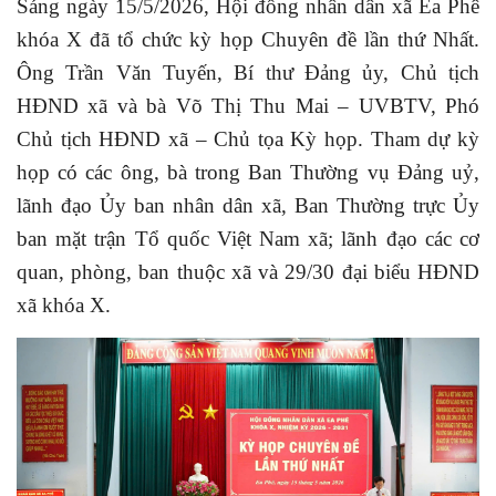
Sáng ngày 15/5/2026, Hội đồng nhân dân xã Ea Phê
khóa X đã tổ chức kỳ họp Chuyên đề lần thứ Nhất.
Ông Trần Văn Tuyến, Bí thư Đảng ủy, Chủ tịch
HĐND xã và bà Võ Thị Thu Mai – UVBTV, Phó
Chủ tịch HĐND xã – Chủ tọa Kỳ họp. Tham dự kỳ
họp có các ông, bà trong Ban Thường vụ Đảng uỷ,
lãnh đạo Ủy ban nhân dân xã, Ban Thường trực Ủy
ban mặt trận Tổ quốc Việt Nam xã; lãnh đạo các cơ
quan, phòng, ban thuộc xã và 29/30 đại biểu HĐND
xã khóa X.