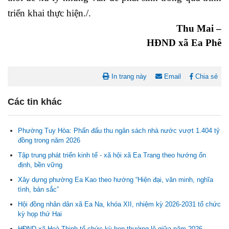
triển khai thực hiện./.
Thu Mai –
HĐND xã Ea Phê
In trang này
Email
Chia sẻ
Các tin khác
Phường Tuy Hòa: Phấn đấu thu ngân sách nhà nước vượt 1.404 tỷ
đồng trong năm 2026
Nghị quyết Cho ý kiến về cam kết bố trí nguồn vốn đối ứng ngân
Tập trung phát triển kinh tế - xã hội xã Ea Trang theo hướng ổn
sách địa phương để thực hiện Dự án Xây dựng Trụ sở làm...
định, bền vững
Xây dựng phường Ea Kao theo hướng “Hiện đại, văn minh, nghĩa
Nghị quyết về việc phân bổ kế hoạch vốn đầu tư phát triển được
tình, bản sắc”
phép kéo dài thời gian sang năm 2026 thực hiện và giải...
Hội đồng nhân dân xã Ea Na, khóa XII, nhiệm kỳ 2026-2031 tổ chức
kỳ họp thứ Hai
Nghị quyết Vê việc điều chinh và phân bổ chi tiết kế hoạch đầu tư
HĐND xã Hoà Thịnh tổ chức kỳ họp thường lệ giữa năm 2026