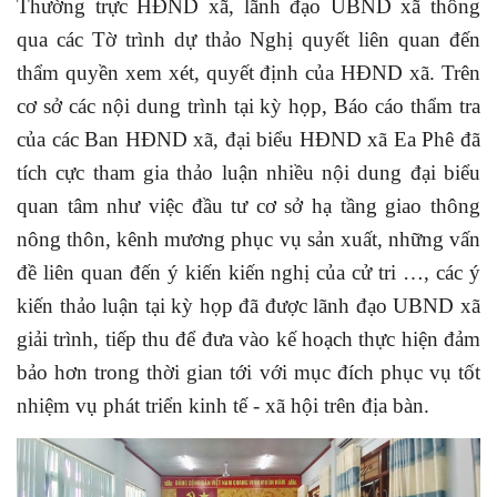
Thường trực HĐND xã, lãnh đạo UBND xã thông
qua các Tờ trình dự thảo Nghị quyết liên quan đến
thẩm quyền xem xét, quyết định của HĐND xã. Trên
cơ sở các nội dung trình tại kỳ họp, Báo cáo thẩm tra
của các Ban HĐND xã, đại biểu HĐND xã Ea Phê đã
tích cực tham gia thảo luận nhiều nội dung đại biểu
quan tâm như việc đầu tư cơ sở hạ tầng giao thông
nông thôn, kênh mương phục vụ sản xuất, những vấn
đề liên quan đến ý kiến kiến nghị của cử tri …, các ý
kiến thảo luận tại kỳ họp đã được lãnh đạo UBND xã
giải trình, tiếp thu để đưa vào kế hoạch thực hiện đảm
bảo hơn trong thời gian tới với mục đích phục vụ tốt
nhiệm vụ phát triển kinh tế - xã hội trên địa bàn.