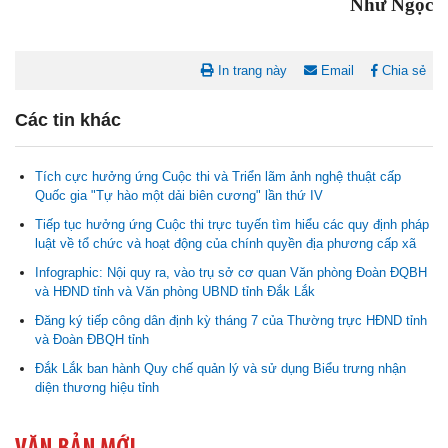
Như Ngọc
In trang này
Email
Chia sẻ
Các tin khác
Tích cực hưởng ứng Cuộc thi và Triển lãm ảnh nghệ thuật cấp
Quốc gia "Tự hào một dải biên cương" lần thứ IV
Tiếp tục hưởng ứng Cuộc thi trực tuyến tìm hiểu các quy định pháp
luật về tổ chức và hoạt động của chính quyền địa phương cấp xã
Nghị quyết Cho ý kiến về cam kết bố trí nguồn vốn đối ứng ngân
Infographic: Nội quy ra, vào trụ sở cơ quan Văn phòng Đoàn ĐQBH
sách địa phương để thực hiện Dự án Xây dựng Trụ sở làm...
và HĐND tỉnh và Văn phòng UBND tỉnh Đắk Lắk
Đăng ký tiếp công dân định kỳ tháng 7 của Thường trực HĐND tỉnh
Nghị quyết về việc phân bổ kế hoạch vốn đầu tư phát triển được
và Đoàn ĐBQH tỉnh
phép kéo dài thời gian sang năm 2026 thực hiện và giải...
Đắk Lắk ban hành Quy chế quản lý và sử dụng Biểu trưng nhận
diện thương hiệu tỉnh
Nghị quyết Vê việc điều chinh và phân bổ chi tiết kế hoạch đầu tư
công năm 2026 nguồn vốn ngân sách địa phương (đợt 2)