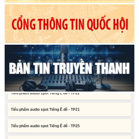
Nghị quyết Xác nhận kết quả bầu Ủy viên Ủy ban nhân dân tỉnh
Đắk Lắk khoá XI, nhiệm kỳ 2026 - 2031
Tiểu phẩm audio spot Tiếng Ê đê - TP25
Tiểu phẩm audio spot Tiếng Ê đê - TP24
Tiểu phẩm audio spot Tiếng Ê đê - TP23
Tiểu phẩm audio spot Tiếng Ê đê - TP22
Tiểu phẩm audio spot Tiếng Ê đê - TP21
Tiểu phẩm audio spot Tiếng Ê đê - TP25
Tiểu phẩm audio spot Tiếng Ê đê - TP24