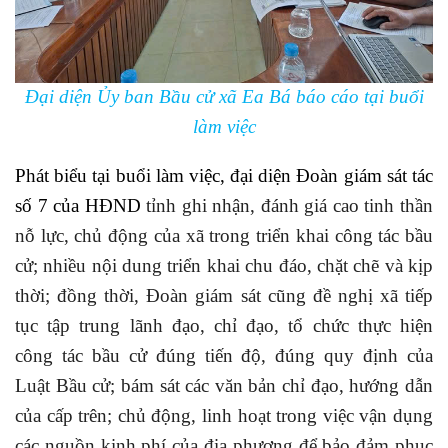
Đại diện Ủy ban Bầu cử xã Ea Bá báo cáo tại buổi
làm việc
Phát biểu tại buổi làm việc, đại diện Đoàn giám sát tác
số 7 của HĐND
tỉnh ghi nhận, đánh giá cao tinh thần
nỗ lực, chủ động của xã trong triển khai công tác bầu
cử; nhiều nội dung triển khai chu đáo, chặt chẽ và kịp
thời; đồng thời, Đoàn giám sát cũng đề nghị xã tiếp
tục tập trung lãnh đạo, chỉ đạo, tổ chức thực hiện
công tác bầu cử đúng tiến độ, đúng quy định của
Luật Bầu cử; bám sát các văn bản chỉ đạo, hướng dẫn
của cấp trên; chủ động, linh hoạt trong việc vận dụng
các nguồn kinh phí của địa phương để bảo đảm phục