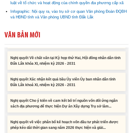
luật về tổ chức và hoạt động của chính quyền địa phương cấp xã
Nghị quyết về việc phân bổ kế hoạch vốn đầu tư phát triển được
Infographic: Nội quy ra, vào trụ sở cơ quan Văn phòng Đoàn ĐQBH
phép kéo dài thời gian sang năm 2026 thực hiện và giải...
và HĐND tỉnh và Văn phòng UBND tỉnh Đắk Lắk
Nghị quyết Vê việc điều chinh và phân bổ chi tiết kế hoạch đầu tư
VĂN BẢN MỚI
công năm 2026 nguồn vốn ngân sách địa phương (đợt 2)
Nghị quyết Về chất vấn tại Kỳ họp thứ Hai, Hội đồng nhân dân tỉnh
Đắk Lắk khóa XI, nhiệm kỳ 2026 - 2031
Nghị quyết Xác nhận kết quả bầu Ủy viên Ủy ban nhân dân tỉnh
Đắk Lắk khoá XI, nhiệm kỳ 2026 - 2031
Nghị quyết Cho ý kiến về cam kết bố trí nguồn vốn đối ứng ngân
sách địa phương để thực hiện Dự án Xây dựng Trụ sở làm...
Nghị quyết về việc phân bổ kế hoạch vốn đầu tư phát triển được
phép kéo dài thời gian sang năm 2026 thực hiện và giải...