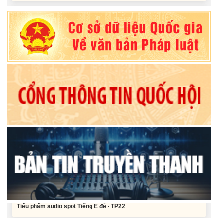
Nghị quyết Vê việc điều chinh và phân bổ chi tiết kế hoạch đầu tư
công năm 2026 nguồn vốn ngân sách địa phương (đợt 2)
Nghị quyết Về chất vấn tại Kỳ họp thứ Hai, Hội đồng nhân dân tỉnh
Đắk Lắk khóa XI, nhiệm kỳ 2026 - 2031
Nghị quyết Xác nhận kết quả bầu Ủy viên Ủy ban nhân dân tỉnh
Đắk Lắk khoá XI, nhiệm kỳ 2026 - 2031
Tiểu phẩm audio spot Tiếng Ê đê - TP25
Tiểu phẩm audio spot Tiếng Ê đê - TP24
Tiểu phẩm audio spot Tiếng Ê đê - TP23
Tiểu phẩm audio spot Tiếng Ê đê - TP22