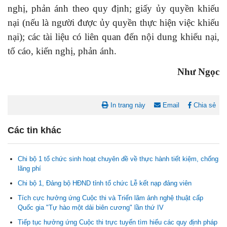
nghị, phản ánh theo quy định; giấy ủy quyền khiếu
nại (nếu là người được ủy quyền thực hiện việc khiếu
nại); các tài liệu có liên quan đến nội dung khiếu nại,
tố cáo, kiến nghị, phản ánh.
Như Ngọc
In trang này
Email
Chia sẻ
Các tin khác
Chi bộ 1 tổ chức sinh hoạt chuyên đề về thực hành tiết kiệm, chống
lãng phí
Chi bộ 1, Đảng bộ HĐND tỉnh tổ chức Lễ kết nạp đảng viên
Tích cực hưởng ứng Cuộc thi và Triển lãm ảnh nghệ thuật cấp
Nghị quyết Cho ý kiến về cam kết bố trí nguồn vốn đối ứng ngân
Quốc gia "Tự hào một dải biên cương" lần thứ IV
sách địa phương để thực hiện Dự án Xây dựng Trụ sở làm...
Tiếp tục hưởng ứng Cuộc thi trực tuyến tìm hiểu các quy định pháp