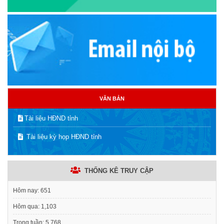
VĂN BẢN
Tài liệu HĐND tỉnh
Tài liệu kỳ họp HĐND tỉnh
THỐNG KÊ TRUY CẬP
Hôm nay:
651
Hôm qua:
1,103
Trong tuần:
5,768