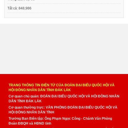
Tất cả:
848,986
TRANG THÔNG TIN ĐIỆN TỬ CỦA ĐOÀN ĐẠI BIỂU QUỐC HỘI VÀ
HỘI ĐỒNG NHÂN DÂN TỈNH ĐẮK LẮK
Cơ quan chủ quản: ĐOÀN ĐẠI BIỂU QUỐC HỘI VÀ HỘI ĐỒNG NHÂN
DÂN TỈNH ĐẮK LẮK
Cơ quan thường trực: VĂN PHÒNG ĐOÀN ĐẠI BIỂU QUỐC HỘI VÀ
HỘI ĐỒNG NHÂN DÂN TỈNH
Trưởng Ban Biên tập: Ông Phạm Ngọc Công - Chánh Văn Phòng
Đoàn ĐBQH và HĐND tỉnh