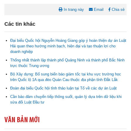
In trang này
Email
Chia sẻ
Các tin khác
Đại biểu Quốc hội Nguyễn Hoàng Giang góp ý hoàn thiện dự án Luật
Hải quan theo hướng minh bạch, hiện đại và tạo thuận lợi cho
doanh nghiệp
Thống nhất thành lập thành phố Quảng Ninh và thành phố Bắc Ninh
Nghị quyết Cho ý kiến về cam kết bố trí nguồn vốn đối ứng ngân
trực thuộc Trung ương
sách địa phương để thực hiện Dự án Xây dựng Trụ sở làm...
Bộ Xây dựng: Bổ sung biển báo giảm tốc tại khu vực trường học
trên Quốc lộ 1A qua đèo Quán Cau thuộc địa phận tỉnh Đắk Lắk
Nghị quyết về việc phân bổ kế hoạch vốn đầu tư phát triển được
Đoàn đại biểu Quốc hội tỉnh thảo luận tại Tổ về các dự án Luật
phép kéo dài thời gian sang năm 2026 thực hiện và giải...
Cần bảo đảm chuyển tiếp thông suốt, quản lý dựa trên dữ liệu khi
sửa đổi Luật Đầu tư
Nghị quyết Vê việc điều chinh và phân bổ chi tiết kế hoạch đầu tư
công năm 2026 nguồn vốn ngân sách địa phương (đợt 2)
VĂN BẢN MỚI
Nghị quyết Về chất vấn tại Kỳ họp thứ Hai, Hội đồng nhân dân tỉnh