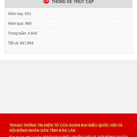
THỐNG KÊ TRUY CẬP
Hôm nay:
631
Hôm qua:
989
Trong tuần:
4,645
Tất cả:
847,864
TRANG THÔNG TIN ĐIỆN TỬ CỦA ĐOÀN ĐẠI BIỂU QUỐC HỘI VÀ
HỘI ĐỒNG NHÂN DÂN TỈNH ĐẮK LẮK