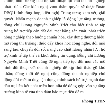
chính, môi trường đầu tư, tạo thuận lợi cho doanh nghiệp
phát triển. Các kiến nghị vượt thẩm quyền sẽ được Đoàn
ĐBQH tỉnh tổng hợp, kiến nghị Trung ương xem xét, giải
quyết. Nhấn mạnh doanh nghiệp là động lực tăng trưởng,
đồng chí Lương Nguyễn Minh Triết cho biết tỉnh sẽ tập
trung hỗ trợ tiếp cận đất đai, mặt bằng sản xuất; phát triển
nông nghiệp theo hướng chuẩn hóa, xây dựng thương hiệu,
mở rộng thị trường; thúc đẩy khoa học công nghệ, đổi mới
sáng tạo, chuyển đổi số; nâng cao chất lượng nhân lực; hỗ
trợ kinh tế tập thể và khơi thông tín dụng. Đồng chí Lương
Nguyễn Minh Triết cũng đề nghị tiếp tục đổi mới các mô
hình đối thoại với doanh nghiệp để kịp thời tháo gỡ khó
khăn; đồng thời đề nghị cộng đồng doanh nghiệp chủ
động đổi mới tư duy, tận dụng chính sách hỗ trợ, mạnh dạn
đầu tư, liên kết phát triển hơn nữa để đóng góp vào sự tăng
trưởng kinh tế của tỉnh đảm bảo mục tiêu đề ra...
Phòng TTDN