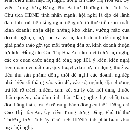
Phát biểu khai mạc hội nghị, đồng chí Cao Thị Hòa An, Ủy
viên Trung ương Đảng, Phó Bí thư Thường trực Tỉnh ủy,
Chủ tịch HĐND tỉnh nhấn mạnh, hội nghị là dịp để lãnh
đạo tỉnh trực tiếp lắng nghe tiếng nói từ thực tiễn sản xuất,
kinh doanh; nhận diện những khó khăn, vướng mắc của
doanh nghiệp, hợp tác xã và hộ kinh doanh để cùng tìm
giải pháp tháo gỡ, tạo môi trường đầu tư, kinh doanh thuận
lợi hơn. Đồng chí Cao Thị Hòa An cho biết trước hội nghị,
các cơ quan chức năng đã tổng hợp 101 ý kiến, kiến nghị
liên quan đến đất đai, quy hoạch, đầu tư, tín dụng, thuế và
tiêu thụ sản phẩm; đồng thời đề nghị các doanh nghiệp
phát biểu đi thẳng vào vấn đề; các sở, ngành, địa phương
trả lời rõ trách nhiệm, cam kết xử lý các nội dung thuộc
thẩm quyền, bảo đảm tinh thần “lắng nghe thực chất, trao
đổi thẳng thắn, trả lời rõ ràng, hành động cụ thể”. Đồng chí
Cao Thị Hòa An, Ủy viên Trung ương Đảng, Phó Bí thư
Thường trực Tỉnh ủy, Chủ tịch HĐND tỉnh phát biểu khai
mạc hội nghị.