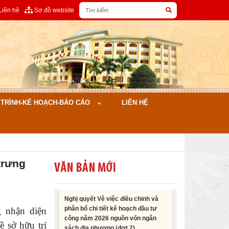
Liên hệ
Sơ đồ website
Nghị quyết Cho ý kiến về cam kết
bố trí nguồn vốn đối ứng ngân sách
địa phương để thực hiện Dự án
Xây dựng Trụ sở làm...
ÌNH-KẾ HOẠCH-BÁO CÁO
LIÊN HỆ
Nghị quyết về việc phân bổ kế
hoạch vốn đầu tư phát triển được
phép kéo dài thời gian sang năm
2026 thực hiện và giải...
trưng
VĂN BẢN MỚI
Nghị quyết Vê việc điều chinh và
phân bổ chi tiết kế hoạch đầu tư
công năm 2026 nguồn vốn ngân
g nhận diện
sách địa phương (đợt 2)
 sở hữu trí