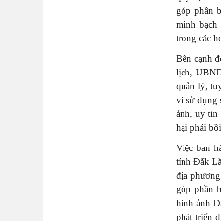
góp phần bả
minh bạch 
trong các h
Bên cạnh đ
lịch, UBND
quản lý, tu
vi sử dụng 
ảnh, uy tín
hại phải bồ
Việc ban h
tỉnh Đắk Lắ
địa phương
góp phần b
hình ảnh Đ
phát triển 