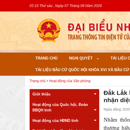
05:10 Thứ sáu , Ngày 07 Tháng 08 Năm 2026
TRANG CHỦ
NGHỊ QUYẾT
TÀI LIỆU
TÀI LIỆU BẦU CỬ QUỐC HỘI KHÓA XVI VÀ BẦU CỬ 
Trang chủ
Hoạt động của Văn phòng
Đắk Lắk 
Giới thiệu
nhận diệ
Hoạt động của Quốc hội, Đoàn
Ngày đăng: 02/0
ĐBQH tỉnh
Nhằm thống
Hoạt động của HĐND tỉnh
thương hiệ