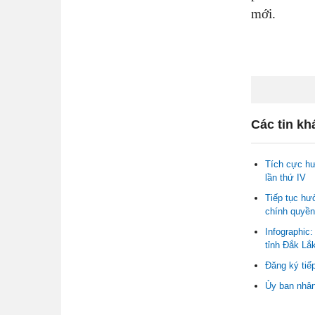
mới.
Các tin kh
Tích cực hư
lần thứ IV
Tiếp tục hư
chính quyền
Infographic
tỉnh Đắk Lắ
Đăng ký tiế
Ủy ban nhân 