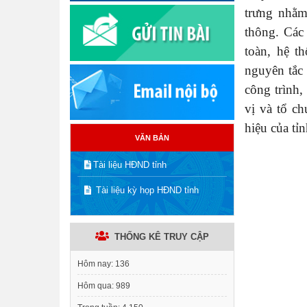
trưng nhằm
thông. Các
toàn, hệ t
nguyên tắc
công trình,
vị và tổ c
hiệu của tỉn
VĂN BẢN
Tài liệu HĐND tỉnh
Tài liệu kỳ họp HĐND tỉnh
THỐNG KÊ TRUY CẬP
Hôm nay:
136
Hôm qua:
989