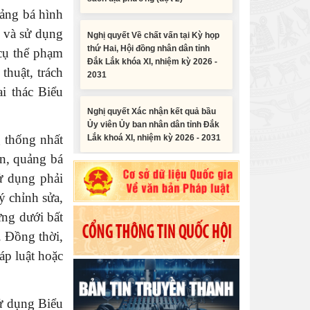
Nghị quyết Về chất vấn tại Kỳ họp
uảng bá hình
thứ Hai, Hội đồng nhân dân tỉnh
 và sử dụng
Đắk Lắk khóa XI, nhiệm kỳ 2026 -
2031
cụ thể phạm
thuật, trách
Nghị quyết Xác nhận kết quả bầu
i thác Biểu
Ủy viên Ủy ban nhân dân tỉnh Đắk
Lắk khoá XI, nhiệm kỳ 2026 - 2031
 thống nhất
Nghị quyết Cho ý kiến về cam kết
ền, quảng bá
bố trí nguồn vốn đối ứng ngân sách
địa phương để thực hiện Dự án
ử dụng phải
Tiểu phẩm audio spot Tiếng Ê đê -
Xây dựng Trụ sở làm...
ý chỉnh sửa,
TP25
ưng dưới bất
Nghị quyết về việc phân bổ kế
 Đồng thời,
Tiểu phẩm audio spot Tiếng Ê đê -
hoạch vốn đầu tư phát triển được
TP24
phép kéo dài thời gian sang năm
áp luật hoặc
2026 thực hiện và giải...
Tiểu phẩm audio spot Tiếng Ê đê -
TP23
ử dụng Biểu
Nghị quyết Vê việc điều chinh và