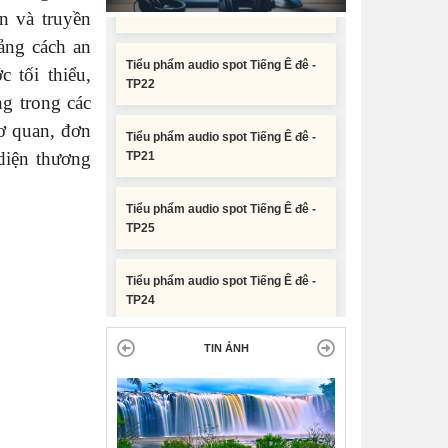
phân bổ chi tiết kế hoạch đầu tư
n và truyền
công năm 2026 nguồn vốn ngân
Tiểu phẩm audio spot Tiếng Ê đê -
ảng cách an
sách địa phương (đợt 2)
TP22
 tối thiểu,
Nghị quyết Về chất vấn tại Kỳ họp
g trong các
Tiểu phẩm audio spot Tiếng Ê đê -
thứ Hai, Hội đồng nhân dân tỉnh
TP21
cơ quan, đơn
Đắk Lắk khóa XI, nhiệm kỳ 2026 -
2031
diện thương
Tiểu phẩm audio spot Tiếng Ê đê -
TP25
Nghị quyết Xác nhận kết quả bầu
Ủy viên Ủy ban nhân dân tỉnh Đắk
Lắk khoá XI, nhiệm kỳ 2026 - 2031
Tiểu phẩm audio spot Tiếng Ê đê -
TP24
Tiểu phẩm audio spot Tiếng Ê đê -
TP23
TIN ẢNH
Tiểu phẩm audio spot Tiếng Ê đê -
TP22