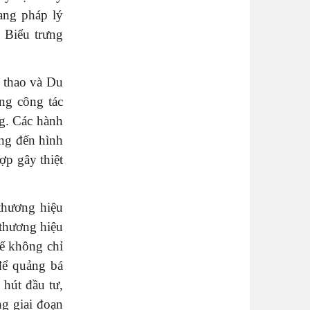
lang pháp lý
 Biểu trưng
 thao và Du
ng công tác
ng. Các hành
ởng đến hình
ợp gây thiệt
thương hiệu
 thương hiệu
ế không chỉ
để quảng bá
hút đầu tư,
ng giai đoạn