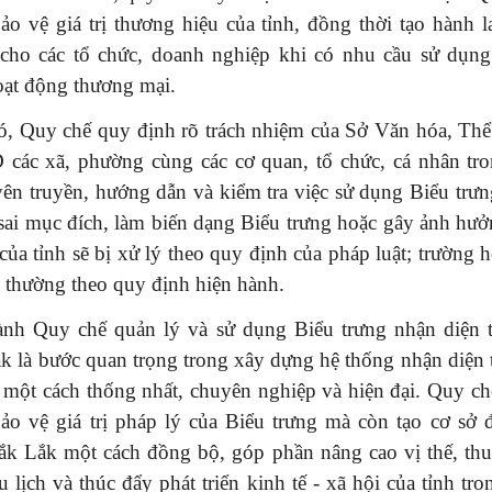
o vệ giá trị thương hiệu của tỉnh, đồng thời tạo hành 
cho các tổ chức, doanh nghiệp khi có nhu cầu sử dụng
oạt động thương mại.
ó, Quy chế quy định rõ trách nhiệm của Sở Văn hóa, Thể
 các xã, phường cùng các cơ quan, tổ chức, cá nhân tro
yên truyền, hướng dẫn và kiểm tra việc sử dụng Biểu trư
sai mục đích, làm biến dạng Biểu trưng hoặc gây ảnh hư
 của tỉnh sẽ bị xử lý theo quy định của pháp luật; trường h
i thường theo quy định hiện hành.
ành Quy chế quản lý và sử dụng Biểu trưng nhận diện 
k là bước quan trọng trong xây dựng hệ thống nhận diện
 một cách thống nhất, chuyên nghiệp và hiện đại. Quy ch
ảo vệ giá trị pháp lý của Biểu trưng mà còn tạo cơ sở 
ắk Lắk một cách đồng bộ, góp phần nâng cao vị thế, thu 
du lịch và thúc đẩy phát triển kinh tế - xã hội của tỉnh tro