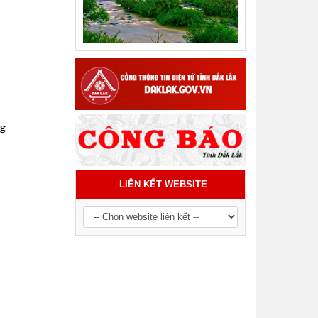
Tiểu phẩm audio spot Tiếng Ê đê -
TP21
LIÊN KẾT WEBSITE