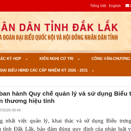
Tiếng Việt
English
 CÁC KỲ HỌP
KIẾN NGHỊ CỬ TRI
CÔNG VĂN-CHƯƠNG TR
ĐẠI BIỂU HĐND CÁC CẤP NHIỆM KỲ 2026 - 2031
ban hành Quy chế quản lý và sử dụng Biểu 
n thương hiệu tỉnh
7/2026 08:49
 nhất việc quản lý, khai thác và sử dụng Biểu trưn
u tỉnh Đắk Lắk, bảo đảm đúng quy định của pháp luật về