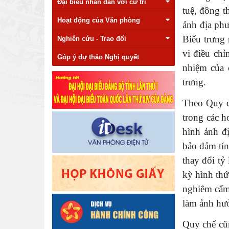
Đại biểu nhân dân với cử tri
tuệ, đồng t
Hoạt động của Văn phòng
ảnh địa ph
Biểu trưng
Nghiên cứu - Trao đổi
vi điều chỉ
Góp ý dự thảo Nghị quyết
nhiệm của 
trưng.
Theo Quy c
trong các h
hình ảnh đ
bảo đảm tín
thay đổi tỷ
kỳ hình th
nghiêm cấm 
làm ảnh hưở
Quy chế cũ