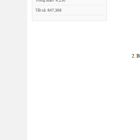
Trong tuần:
4,150
Tất cả:
847,368