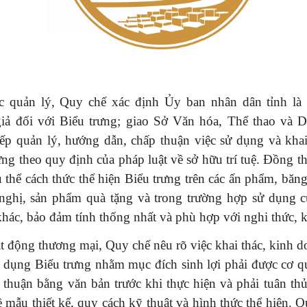
c quản lý, Quy chế xác định Ủy ban nhân dân tỉnh là
giả đối với Biểu trưng; giao Sở Văn hóa, Thể thao và Du
iếp quản lý, hướng dẫn, chấp thuận việc sử dụng và khai 
ưng theo quy định của pháp luật về sở hữu trí tuệ. Đồng t
 thể cách thức thể hiện Biểu trưng trên các ấn phẩm, băng
nghị, sản phẩm quà tặng và trong trường hợp sử dụng c
khác, bảo đảm tính thống nhất và phù hợp với nghi thức, k
t động thương mại, Quy chế nêu rõ việc khai thác, kinh 
ử dụng Biểu trưng nhằm mục đích sinh lợi phải được cơ q
thuận bằng văn bản trước khi thực hiện và phải tuân th
 mẫu thiết kế, quy cách kỹ thuật và hình thức thể hiện. 