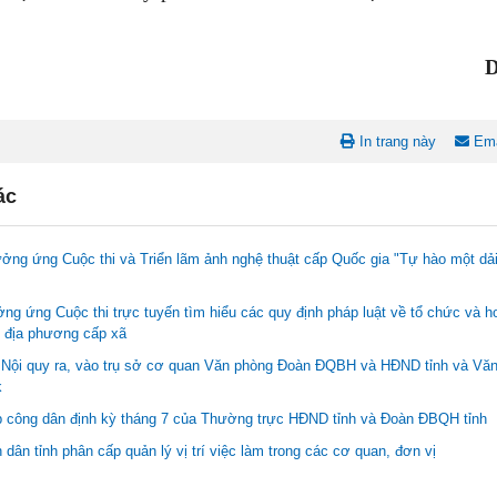
D
In trang này
Ema
ác
ởng ứng Cuộc thi và Triển lãm ảnh nghệ thuật cấp Quốc gia "Tự hào một dả
ởng ứng Cuộc thi trực tuyến tìm hiểu các quy định pháp luật về tổ chức và h
 địa phương cấp xã
: Nội quy ra, vào trụ sở cơ quan Văn phòng Đoàn ĐQBH và HĐND tỉnh và V
k
p công dân định kỳ tháng 7 của Thường trực HĐND tỉnh và Đoàn ĐBQH tỉnh
dân tỉnh phân cấp quản lý vị trí việc làm trong các cơ quan, đơn vị