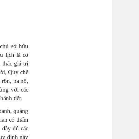
 chủ sở hữu
 lịch là cơ
thác giá trị
hời, Quy chế
 rôn, pa nô,
ùng với các
hánh tiết.
doanh, quảng
uan có thẩm
ủ đầy đủ các
Quy định này