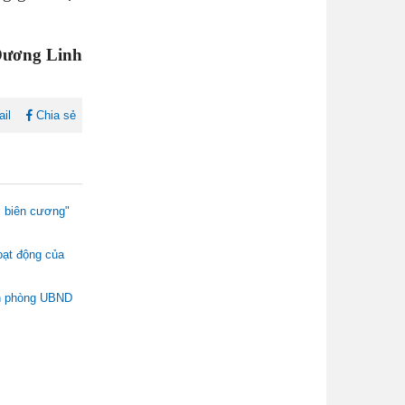
ương Linh
il
Chia sẻ
i biên cương"
oạt động của
ăn phòng UBND