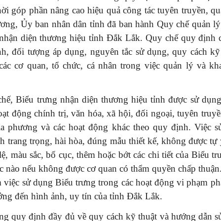
hời góp phần nâng cao hiệu quả công tác tuyên truyền, q
ương, Ủy ban nhân dân tỉnh đã ban hành Quy chế quản lý
 nhận diện thương hiệu tỉnh Đắk Lắk. Quy chế quy định 
nh, đối tượng áp dụng, nguyên tắc sử dụng, quy cách kỹ 
các cơ quan, tổ chức, cá nhân trong việc quản lý và kha
hế, Biểu trưng nhận diện thương hiệu tỉnh được sử dụng
oạt động chính trị, văn hóa, xã hội, đối ngoại, tuyên truy
ịa phương và các hoạt động khác theo quy định. Việc s
h trang trọng, hài hòa, đúng mẫu thiết kế, không được tự 
 lệ, màu sắc, bố cục, thêm hoặc bớt các chi tiết của Biểu tr
ức nào nếu không được cơ quan có thẩm quyền chấp thuận.
việc sử dụng Biểu trưng trong các hoạt động vi phạm ph
ng đến hình ảnh, uy tín của tỉnh Đắk Lắk.
ng quy định đầy đủ về quy cách kỹ thuật và hướng dẫn s