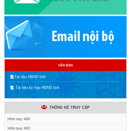
VĂN BẢN
Tài liệu HĐND tỉnh
Tài liệu kỳ họp HĐND tỉnh
THỐNG KÊ TRUY CẬP
Hôm nay:
489
Hôm qua:
683