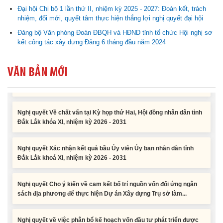
sách địa phương để thực hiện Dự án Xây dựng Trụ sở làm...
Đại hội Chi bộ 1 lần thứ II, nhiệm kỳ 2025 - 2027: Đoàn kết, trách
nhiệm, đổi mới, quyết tâm thực hiện thắng lợi nghị quyết đại hội
Nghị quyết về việc phân bổ kế hoạch vốn đầu tư phát triển được
Đảng bộ Văn phòng Đoàn ĐBQH và HĐND tỉnh tổ chức Hội nghị sơ
phép kéo dài thời gian sang năm 2026 thực hiện và giải...
kết công tác xây dựng Đảng 6 tháng đầu năm 2024
Nghị quyết Vê việc điều chinh và phân bổ chi tiết kế hoạch đầu tư
VĂN BẢN MỚI
công năm 2026 nguồn vốn ngân sách địa phương (đợt 2)
Nghị quyết Về chất vấn tại Kỳ họp thứ Hai, Hội đồng nhân dân tỉnh
Đắk Lắk khóa XI, nhiệm kỳ 2026 - 2031
Nghị quyết Xác nhận kết quả bầu Ủy viên Ủy ban nhân dân tỉnh
Đắk Lắk khoá XI, nhiệm kỳ 2026 - 2031
Nghị quyết Cho ý kiến về cam kết bố trí nguồn vốn đối ứng ngân
sách địa phương để thực hiện Dự án Xây dựng Trụ sở làm...
Nghị quyết về việc phân bổ kế hoạch vốn đầu tư phát triển được
phép kéo dài thời gian sang năm 2026 thực hiện và giải...