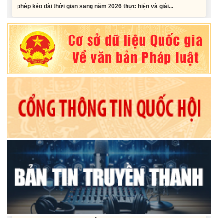
Nghị quyết Vê việc điều chinh và phân bổ chi tiết kế hoạch đầu tư
công năm 2026 nguồn vốn ngân sách địa phương (đợt 2)
Nghị quyết Về chất vấn tại Kỳ họp thứ Hai, Hội đồng nhân dân tỉnh
Đắk Lắk khóa XI, nhiệm kỳ 2026 - 2031
Nghị quyết Xác nhận kết quả bầu Ủy viên Ủy ban nhân dân tỉnh
Đắk Lắk khoá XI, nhiệm kỳ 2026 - 2031
Tiểu phẩm audio spot Tiếng Ê đê - TP25
Tiểu phẩm audio spot Tiếng Ê đê - TP24
Tiểu phẩm audio spot Tiếng Ê đê - TP23
Tiểu phẩm audio spot Tiếng Ê đê - TP22