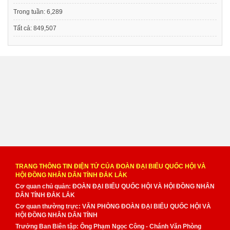
Trong tuần:
6,289
Tất cả:
849,507
TRANG THÔNG TIN ĐIỆN TỬ CỦA ĐOÀN ĐẠI BIỂU QUỐC HỘI VÀ
HỘI ĐỒNG NHÂN DÂN TỈNH ĐẮK LẮK
Cơ quan chủ quản: ĐOÀN ĐẠI BIỂU QUỐC HỘI VÀ HỘI ĐỒNG NHÂN
DÂN TỈNH ĐẮK LẮK
Cơ quan thường trực: VĂN PHÒNG ĐOÀN ĐẠI BIỂU QUỐC HỘI VÀ
HỘI ĐỒNG NHÂN DÂN TỈNH
Trưởng Ban Biên tập: Ông Phạm Ngọc Công - Chánh Văn Phòng