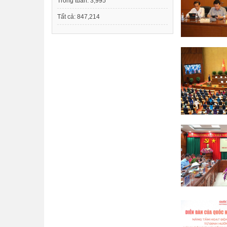
Trong tuần:
3,995
Tất cả:
847,214