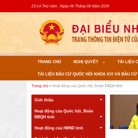
23:14 Thứ năm , Ngày 06 Tháng 08 Năm 2026
TRANG CHỦ
NGHỊ QUYẾT
TÀI LIỆU
TÀI LIỆU BẦU CỬ QUỐC HỘI KHÓA XVI VÀ BẦU CỬ 
Trang chủ
Hoạt động của Quốc hội, Đoàn ĐBQH tỉnh
Giới thiệu
Hoạt động của Quốc hội, Đoàn
ĐBQH tỉnh
Hoạt động của HĐND tỉnh