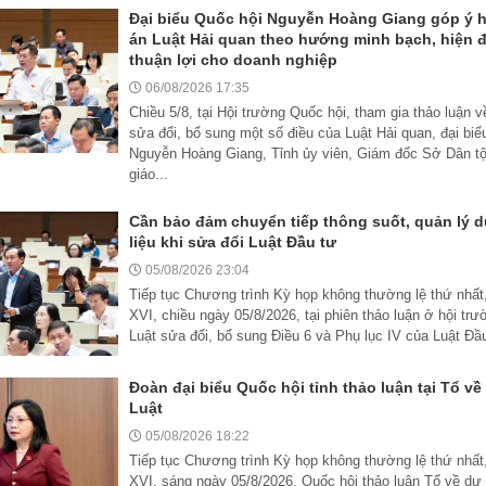
Đại biểu Quốc hội Nguyễn Hoàng Giang góp ý h
án Luật Hải quan theo hướng minh bạch, hiện đ
thuận lợi cho doanh nghiệp
06/08/2026 17:35
Chiều 5/8, tại Hội trường Quốc hội, tham gia thảo luận 
sửa đổi, bổ sung một số điều của Luật Hải quan, đại biể
Nguyễn Hoàng Giang, Tỉnh ủy viên, Giám đốc Sở Dân t
giáo...
Cần bảo đảm chuyển tiếp thông suốt, quản lý d
liệu khi sửa đổi Luật Đầu tư
05/08/2026 23:04
Tiếp tục Chương trình Kỳ họp không thường lệ thứ nhất
XVI, chiều ngày 05/8/2026, tại phiên thảo luận ở hội tr
Luật sửa đổi, bổ sung Điều 6 và Phụ lục IV của Luật Đầu
Đoàn đại biểu Quốc hội tỉnh thảo luận tại Tổ về
Luật
05/08/2026 18:22
Tiếp tục Chương trình Kỳ họp không thường lệ thứ nhất
XVI, sáng ngày 05/8/2026, Quốc hội thảo luận Tổ về dự