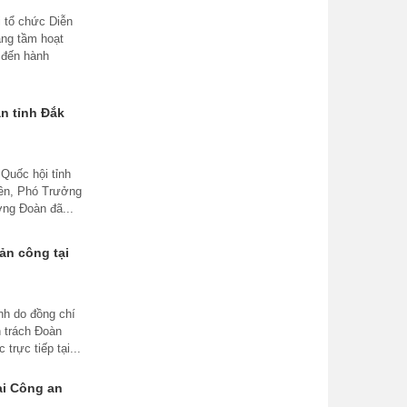
 tổ chức Diễn
âng tầm hoạt
 đến hành
an tỉnh Đắk
Quốc hội tỉnh
iên, Phó Trưởng
ởng Đoàn đã...
ản công tại
nh do đồng chí
 trách Đoàn
trực tiếp tại...
ại Công an