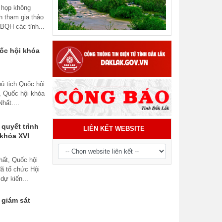
 họp không
Tiểu phẩm audio spot Tiếng Ê đê -
h tham gia thảo
TP21
ĐBQH các tỉnh...
ốc hội khóa
hủ tịch Quốc hội
, Quốc hội khóa
hất....
 quyết trình
LIÊN KẾT WEBSITE
 khóa XVI
hất, Quốc hội
đã tổ chức Hội
dự kiến...
 giám sát