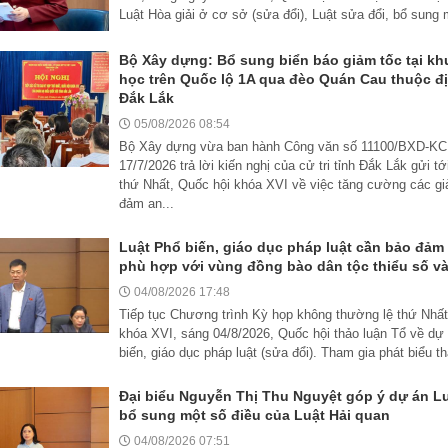
Luật Hòa giải ở cơ sở (sửa đổi), Luật sửa đổi, bổ sung m
Bộ Xây dựng: Bổ sung biển báo giảm tốc tại kh
học trên Quốc lộ 1A qua đèo Quán Cau thuộc đị
Đắk Lắk
05/08/2026 08:54
Bộ Xây dựng vừa ban hành Công văn số 11100/BXD-K
17/7/2026 trả lời kiến nghị của cử tri tỉnh Đắk Lắk gửi t
thứ Nhất, Quốc hội khóa XVI về việc tăng cường các gi
đảm an...
Luật Phổ biến, giáo dục pháp luật cần bảo đảm t
phù hợp với vùng đồng bào dân tộc thiểu số và
04/08/2026 17:48
Tiếp tục Chương trình Kỳ họp không thường lệ thứ Nhất
khóa XVI, sáng 04/8/2026, Quốc hội thảo luận Tổ về dự
biến, giáo dục pháp luật (sửa đổi). Tham gia phát biểu thả
Đại biểu Nguyễn Thị Thu Nguyệt góp ý dự án Lu
bổ sung một số điều của Luật Hải quan
04/08/2026 07:51