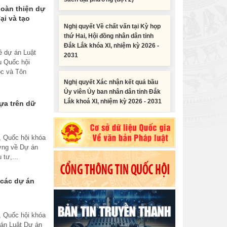
Nghị quyết Về chất vấn tại Kỳ họp
oàn thiện dự
thứ Hai, Hội đồng nhân dân tỉnh
ại và tạo
Đắk Lắk khóa XI, nhiệm kỳ 2026 -
2031
về dự án Luật
u Quốc hội
Nghị quyết Xác nhận kết quả bầu
ộc và Tôn
Ủy viên Ủy ban nhân dân tỉnh Đắk
Lắk khoá XI, nhiệm kỳ 2026 - 2031
ựa trên dữ
Nghị quyết Cho ý kiến về cam kết
bố trí nguồn vốn đối ứng ngân sách
địa phương để thực hiện Dự án
Tiểu phẩm audio spot Tiếng Ê đê -
, Quốc hội khóa
Xây dựng Trụ sở làm...
TP25
ường về Dự án
 tư,...
Nghị quyết về việc phân bổ kế
Tiểu phẩm audio spot Tiếng Ê đê -
hoạch vốn đầu tư phát triển được
TP24
 các dự án
phép kéo dài thời gian sang năm
2026 thực hiện và giải...
Tiểu phẩm audio spot Tiếng Ê đê -
, Quốc hội khóa
TP23
Nghị quyết Vê việc điều chinh và
 án Luật Dự án