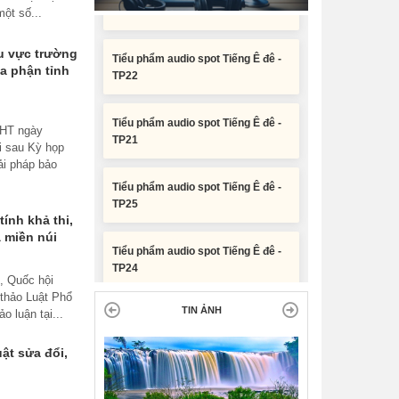
phân bổ chi tiết kế hoạch đầu tư
ột số...
công năm 2026 nguồn vốn ngân
Tiểu phẩm audio spot Tiếng Ê đê -
sách địa phương (đợt 2)
TP22
u vực trường
a phận tỉnh
Nghị quyết Về chất vấn tại Kỳ họp
Tiểu phẩm audio spot Tiếng Ê đê -
thứ Hai, Hội đồng nhân dân tỉnh
TP21
Đắk Lắk khóa XI, nhiệm kỳ 2026 -
CHT ngày
2031
ới sau Kỳ họp
Tiểu phẩm audio spot Tiếng Ê đê -
ải pháp bảo
TP25
Nghị quyết Xác nhận kết quả bầu
Ủy viên Ủy ban nhân dân tỉnh Đắk
Lắk khoá XI, nhiệm kỳ 2026 - 2031
ính khả thi,
Tiểu phẩm audio spot Tiếng Ê đê -
 miền núi
TP24
, Quốc hội
Tiểu phẩm audio spot Tiếng Ê đê -
 thảo Luật Phổ
TP23
TIN ẢNH
o luận tại...
Tiểu phẩm audio spot Tiếng Ê đê -
ật sửa đổi,
TP22