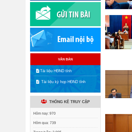
VĂN BẢN
Tài liệu HĐND tỉnh
Tài liệu kỳ họp HĐND tỉnh
THỐNG KÊ TRUY CẬP
Hôm nay:
970
Hôm qua:
739