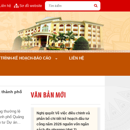
Liên hệ
Sơ đồ website
Nghị quyết Cho ý kiến về cam kết
bố trí nguồn vốn đối ứng ngân sách
địa phương để thực hiện Dự án
Xây dựng Trụ sở làm...
ÌNH-KẾ HOẠCH-BÁO CÁO
LIÊN HỆ
Nghị quyết về việc phân bổ kế
hoạch vốn đầu tư phát triển được
phép kéo dài thời gian sang năm
2026 thực hiện và giải...
à thành phố
VĂN BẢN MỚI
Nghị quyết Vê việc điều chinh và
phân bổ chi tiết kế hoạch đầu tư
ng thường lệ
công năm 2026 nguồn vốn ngân
hành phố Quảng
sách địa phương (đợt 2)
 tư Dự án...