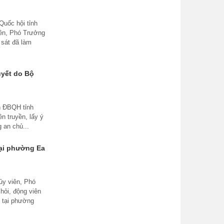
Quốc hội tỉnh
iên, Phó Trưởng
sát đã làm
uyết do Bộ
n ĐBQH tỉnh
n truyền, lấy ý
 an chủ...
tại phường Ea
ủy viên, Phó
ỏi, động viên
g tại phường