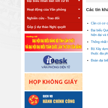
Đại biểu nhân dân với cử tri
Các tin kh
Hoạt động của Văn phòng
Nghiên cứu - Trao đổi
Cần có cơ c
Góp ý dự thảo Nghị quyết
Đại biểu Qu
hiện đại và 
Thống nhất 
Bộ Xây dựng
thuộc địa p
Đoàn đại biể