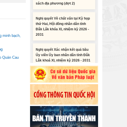
Nghị quyết Về chất vấn tại Kỳ họp
thứ Hai, Hội đồng nhân dân tỉnh
Đắk Lắk khóa XI, nhiệm kỳ 2026 -
2031
g minh bạch,
Nghị quyết Xác nhận kết quả bầu
Ủy viên Ủy ban nhân dân tỉnh Đắk
ng
Lắk khoá XI, nhiệm kỳ 2026 - 2031
èo Quán Cau
Nghị quyết Cho ý kiến về cam kết
bố trí nguồn vốn đối ứng ngân sách
địa phương để thực hiện Dự án
Tiểu phẩm audio spot Tiếng Ê đê -
Xây dựng Trụ sở làm...
TP25
Nghị quyết về việc phân bổ kế
Tiểu phẩm audio spot Tiếng Ê đê -
hoạch vốn đầu tư phát triển được
TP24
phép kéo dài thời gian sang năm
2026 thực hiện và giải...
Tiểu phẩm audio spot Tiếng Ê đê -