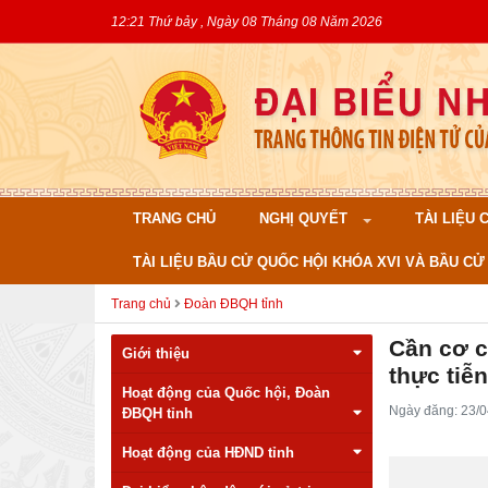
12:21 Thứ bảy , Ngày 08 Tháng 08 Năm 2026
TRANG CHỦ
NGHỊ QUYẾT
TÀI LIỆU
TÀI LIỆU BẦU CỬ QUỐC HỘI KHÓA XVI VÀ BẦU CỬ 
Trang chủ
Đoàn ĐBQH tỉnh
Cần cơ c
Giới thiệu
thực tiễn
Hoạt động của Quốc hội, Đoàn
Ngày đăng: 23/0
ĐBQH tỉnh
Hoạt động của HĐND tỉnh