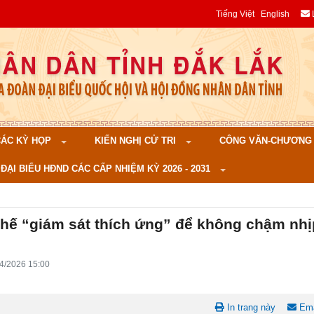
Tiếng Việt
English
 CÁC KỲ HỌP
KIẾN NGHỊ CỬ TRI
CÔNG VĂN-CHƯƠNG TR
ĐẠI BIỂU HĐND CÁC CẤP NHIỆM KỲ 2026 - 2031
hế “giám sát thích ứng” để không chậm nhị
4/2026 15:00
In trang này
Ema