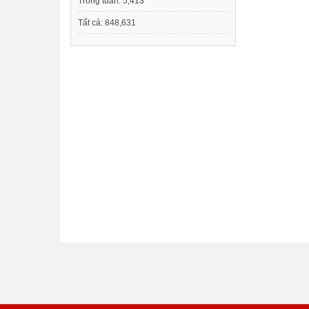
Trong tuần:
5,413
Tất cả:
848,631