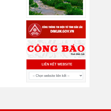
Tiểu phẩm audio spot Tiếng Ê đê -
TP21
LIÊN KẾT WEBSITE