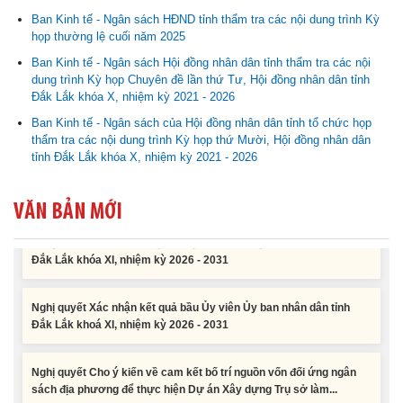
Ban Kinh tế - Ngân sách HĐND tỉnh thẩm tra các nội dung trình Kỳ
Nghị quyết Cho ý kiến về cam kết bố trí nguồn vốn đối ứng ngân
họp thường lệ cuối năm 2025
sách địa phương để thực hiện Dự án Xây dựng Trụ sở làm...
Ban Kinh tế - Ngân sách Hội đồng nhân dân tỉnh thẩm tra các nội
dung trình Kỳ họp Chuyên đề lần thứ Tư, Hội đồng nhân dân tỉnh
Nghị quyết về việc phân bổ kế hoạch vốn đầu tư phát triển được
Đắk Lắk khóa X, nhiệm kỳ 2021 - 2026
phép kéo dài thời gian sang năm 2026 thực hiện và giải...
Ban Kinh tế - Ngân sách của Hội đồng nhân dân tỉnh tổ chức họp
thẩm tra các nội dung trình Kỳ họp thứ Mười, Hội đồng nhân dân
Nghị quyết Vê việc điều chinh và phân bổ chi tiết kế hoạch đầu tư
tỉnh Đắk Lắk khóa X, nhiệm kỳ 2021 - 2026
công năm 2026 nguồn vốn ngân sách địa phương (đợt 2)
VĂN BẢN MỚI
Nghị quyết Về chất vấn tại Kỳ họp thứ Hai, Hội đồng nhân dân tỉnh
Đắk Lắk khóa XI, nhiệm kỳ 2026 - 2031
Nghị quyết Xác nhận kết quả bầu Ủy viên Ủy ban nhân dân tỉnh
Đắk Lắk khoá XI, nhiệm kỳ 2026 - 2031
Nghị quyết Cho ý kiến về cam kết bố trí nguồn vốn đối ứng ngân
sách địa phương để thực hiện Dự án Xây dựng Trụ sở làm...