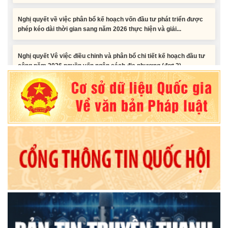
Nghị quyết về việc phân bổ kế hoạch vốn đầu tư phát triển được
phép kéo dài thời gian sang năm 2026 thực hiện và giải...
Nghị quyết Vê việc điều chinh và phân bổ chi tiết kế hoạch đầu tư
công năm 2026 nguồn vốn ngân sách địa phương (đợt 2)
Nghị quyết Về chất vấn tại Kỳ họp thứ Hai, Hội đồng nhân dân tỉnh
Đắk Lắk khóa XI, nhiệm kỳ 2026 - 2031
Nghị quyết Xác nhận kết quả bầu Ủy viên Ủy ban nhân dân tỉnh
Đắk Lắk khoá XI, nhiệm kỳ 2026 - 2031
Tiểu phẩm audio spot Tiếng Ê đê - TP25
Tiểu phẩm audio spot Tiếng Ê đê - TP24
Tiểu phẩm audio spot Tiếng Ê đê - TP23