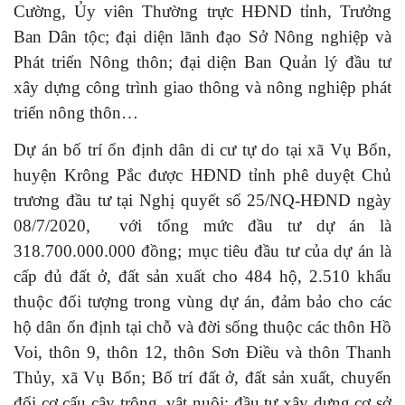
Cường, Ủy viên Thường trực HĐND tỉnh, Trưởng
Ban Dân tộc; đại diện lãnh đạo Sở Nông nghiệp và
Phát triển Nông thôn; đại diện Ban Quản lý đầu tư
xây dựng công trình giao thông và nông nghiệp phát
triển nông thôn…
Dự án bố trí ổn định dân di cư tự do tại xã Vụ Bổn,
huyện Krông Pắc được HĐND tỉnh phê duyệt Chủ
trương đầu tư tại Nghị quyết số 25/NQ-HĐND ngày
08/7/2020, với tổng mức đầu tư dự án là
318.700.000.000 đồng; mục tiêu đầu tư của dự án là
cấp đủ đất ở, đất sản xuất cho 484 hộ, 2.510 khẩu
thuộc đối tượng trong vùng dự án, đảm bảo cho các
hộ dân ổn định tại chỗ và đời sống thuộc các thôn Hồ
Voi, thôn 9, thôn 12, thôn Sơn Điều và thôn Thanh
Thủy, xã Vụ Bổn; Bố trí đất ở, đất sản xuất, chuyển
đổi cơ cấu cây trông, vật nuôi; đầu tư xây dựng cơ sở