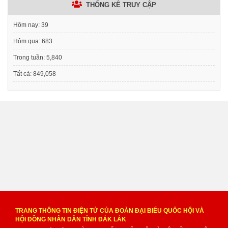
THỐNG KÊ TRUY CẬP
Hôm nay:
39
Hôm qua:
683
Trong tuần:
5,840
Tất cả:
849,058
TRANG THÔNG TIN ĐIỆN TỬ CỦA ĐOÀN ĐẠI BIỂU QUỐC HỘI VÀ
HỘI ĐỒNG NHÂN DÂN TỈNH ĐẮK LẮK