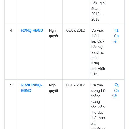
Lắk, giai
đoạn
2012 -
2015
4
62/NQ-HÐND
Nghị
06/07/2012
Về việc
quyết
thành
Chi
lập Quỹ
tiết
bảo vệ
và phát
triển
rừng
tỉnh Đắk
Lắk
5
61/2012/NQ-
Nghị
06/07/2012
Về xây
HÐND
quyết
dựng hệ
Chi
thống
tiết
Cộng
tác viên
thể dục
thể thao
xã,
phường,