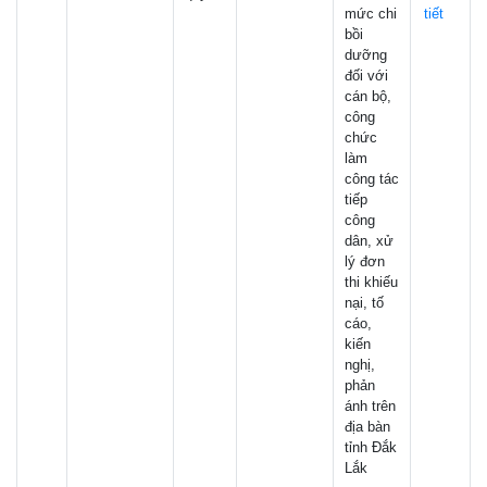
mức chi
tiết
bồi
dưỡng
đối với
cán bộ,
công
chức
làm
công tác
tiếp
công
dân, xử
lý đơn
thi khiếu
nại, tố
cáo,
kiến
nghị,
phản
ánh trên
địa bàn
tỉnh Đắk
Lắk