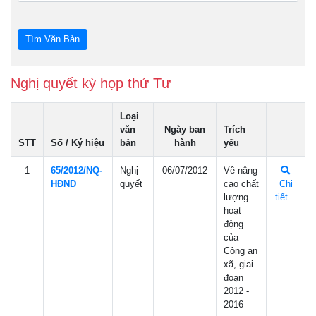
Nghị quyết kỳ họp thứ Tư
Loại
văn
Ngày ban
Trích
STT
Số / Ký hiệu
bản
hành
yếu
1
65/2012/NQ-
Nghị
06/07/2012
Về nâng
HÐND
quyết
cao chất
Chi
lượng
tiết
hoạt
động
của
Công an
xã, giai
đoạn
2012 -
2016