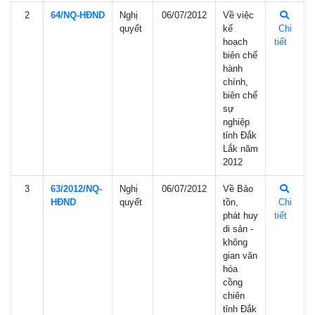
2
64/NQ-HÐND
Nghị
06/07/2012
Về việc
quyết
kế
Chi
hoạch
tiết
biên chế
hành
chính,
biên chế
sự
nghiệp
tỉnh Đắk
Lắk năm
2012
3
63/2012/NQ-
Nghị
06/07/2012
Về Bảo
HÐND
quyết
tồn,
Chi
phát huy
tiết
di sản -
không
gian văn
hóa
cồng
chiên
tỉnh Đắk