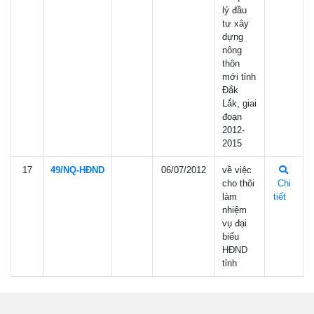
lý đầu
tư xây
dựng
nông
thôn
mới tỉnh
Đắk
Lắk, giai
đoạn
2012-
2015
17
49/NQ-HÐND
06/07/2012
về việc
cho thôi
Chi
làm
tiết
nhiệm
vụ đại
biểu
HĐND
tỉnh