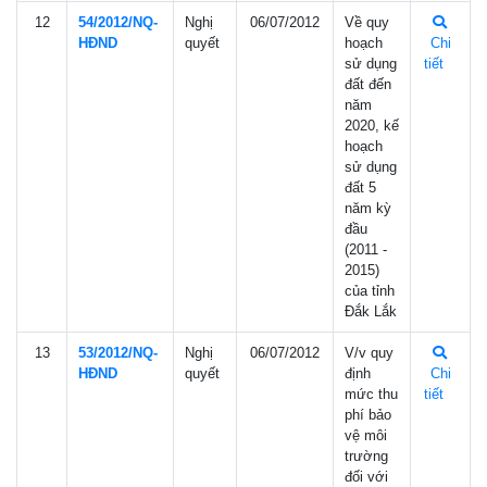
12
54/2012/NQ-
Nghị
06/07/2012
Về quy
HÐND
quyết
hoạch
Chi
sử dụng
tiết
đất đến
năm
2020, kế
hoạch
sử dụng
đất 5
năm kỳ
đầu
(2011 -
2015)
của tỉnh
Đắk Lắk
13
53/2012/NQ-
Nghị
06/07/2012
V/v quy
HÐND
quyết
định
Chi
mức thu
tiết
phí bảo
vệ môi
trường
đối với