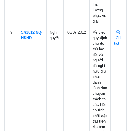
lực
lượng
phục vụ
giải
9
57/2012/NQ-
Nghị
06/07/2012
Về việc
HÐND
quyết
quy định
Chi
chế độ
tiết
thù lao
đối với
người
đã nghỉ
hưu giữ
chức
danh
lãnh đạo
chuyên
trách tại
các Hội
có tính
chất đặc
thù trên
địa bàn