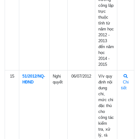
công lập
trực
thuộc
tỉnh từ
năm học
2012 -
2013
đến năm
học
2014 -
2015
15
51/2012/NQ-
Nghị
06/07/2012
V/v quy
HÐND
quyết
định nội
Chi
dung
tiết
chi,
mức chi
đặc thù
cho
công tác
kiểm
tra, xử
lý, rà