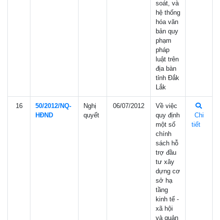
soát, và
hệ thống
hóa văn
bản quy
phạm
pháp
luật trên
địa bàn
tỉnh Đắk
Lắk
16
50/2012/NQ-
Nghị
06/07/2012
Về việc
HÐND
quyết
quy định
Chi
một số
tiết
chính
sách hỗ
trợ đầu
tư xây
dựng cơ
sở hạ
tầng
kinh tế -
xã hội
và quản