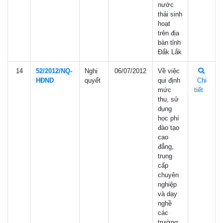
nước
thải sinh
hoạt
trên địa
bàn tỉnh
Đắk Lắk
14
52/2012/NQ-
Nghị
06/07/2012
Về việc
HÐND
quyết
qui định
Chi
mức
tiết
thu, sử
dụng
học phí
đào tạo
cao
đẳng,
trung
cấp
chuyên
nghiệp
và dạy
nghề
các
trường