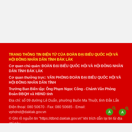
TRANG THÔNG TIN ĐIỆN TỬ CỦA ĐOÀN ĐẠI BIỂU QUỐC HỘI VÀ
HỘI ĐỒNG NHÂN DÂN TỈNH ĐẮK LẮK
Cơ quan chủ quản: ĐOÀN ĐẠI BIỂU QUỐC HỘI VÀ HỘI ĐỒNG NHÂN
DÂN TỈNH ĐẮK LẮK
Cơ quan thường trực: VĂN PHÒNG ĐOÀN ĐẠI BIỂU QUỐC HỘI VÀ
HỘI ĐỒNG NHÂN DÂN TỈNH
Trưởng Ban Biên tập: Ông Phạm Ngọc Công - Chánh Văn Phòng
Đoàn ĐBQH và HĐND tỉnh
Địa chỉ: số 09 đường Lê Duẩn, phường Buôn Ma Thuột, tỉnh Đắk Lắk
Điện thoại: 080 50670 - Fax: 080 50685 - Email:
vphdnd@daklak.gov.vn
© Ghi rõ nguồn tin "https://dbnd.daklak.gov.vn" khi trích dẫn lại tin từ địa
chỉ này.
Thực hiện bởi
VNPT Đắk Lắk