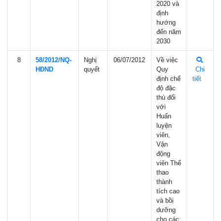
2020 và
định
hướng
đến năm
2030
8
58/2012/NQ-
Nghị
06/07/2012
Về việc
HÐND
quyết
Quy
Chi
định chế
tiết
độ đặc
thù đối
với
Huấn
luyện
viên,
Vận
động
viên Thể
thao
thành
tích cao
và bồi
dưỡng
cho các