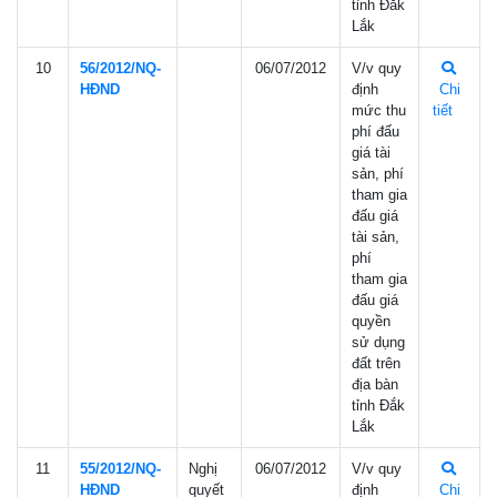
tỉnh Đắk
Lắk
10
56/2012/NQ-
06/07/2012
V/v quy
HÐND
định
Chi
mức thu
tiết
phí đấu
giá tài
sản, phí
tham gia
đấu giá
tài sản,
phí
tham gia
đấu giá
quyền
sử dụng
đất trên
địa bàn
tỉnh Đắk
Lắk
11
55/2012/NQ-
Nghị
06/07/2012
V/v quy
HÐND
quyết
định
Chi